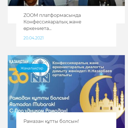
ZOOM платформасында
Конфессияаралық және
өркениета...
20.04.2021
Жаңалықтар
Рамазан құтты болсын!