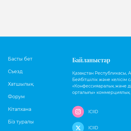
Байланыстар
Басты бет
Съезд
Қазақстан Республикасы, Аст
Бейбітшілік және келісім с
Хатшылық
«Конфессияаралық және д
орталығы» коммерциялық 
Форум
Кітапхана
ICIID
Біз туралы
ICIID