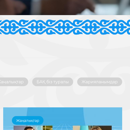
аңалықтар
БАҚ біз туралы
Жарияланымдар
Жаңалықтар