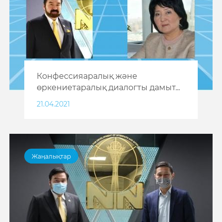
Конфессияаралық және
өркениетаралық диалогты дамыт...
21.04.2021
Жаңалықтар