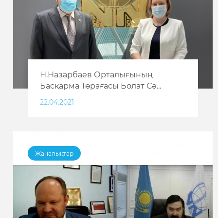
Н.Назарбаев Орталығының
Басқарма Төрағасы Болат Сә...
22.04.2021
Жаңалықтар