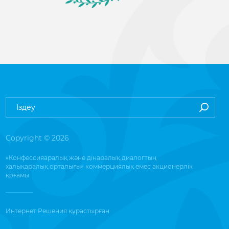
Copyright © 2026
«Конфессияаралық және дінаралық диалогтың
халықаралық орталығы» коммерциялық емес акционерлік
қоғамы
Интернет Решения
құрастырған