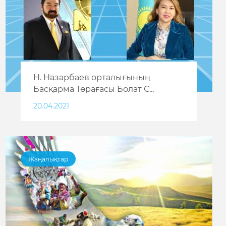
Н. Назарбаев орталығының
Басқарма Төрағасы Болат С...
20.04.2021
Жаңалықтар