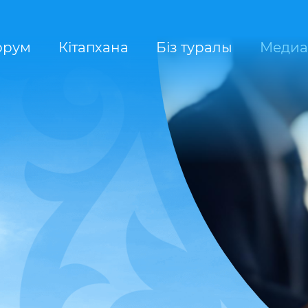
орум
Кітапхана
Біз туралы
Медиа