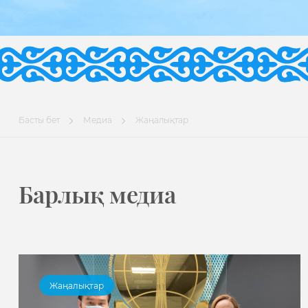
Басты бет
Медиа
Жаңалықтар
Барлық медиа
Жаңалықтар