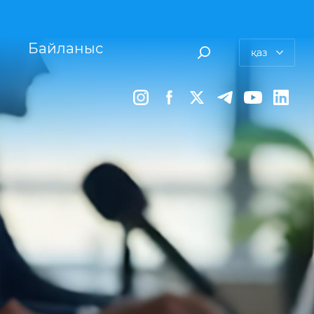
Байланыс
қаз