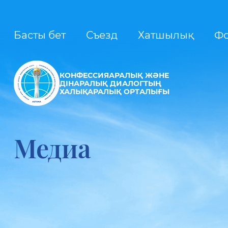
Басты бет
Съезд
Хатшылық
Ф
КОНФЕССИЯАРАЛЫҚ ЖӘНЕ
ДІНАРАЛЫҚ ДИАЛОГТЫҢ
ХАЛЫҚАРАЛЫҚ ОРТАЛЫҒЫ
Медиа