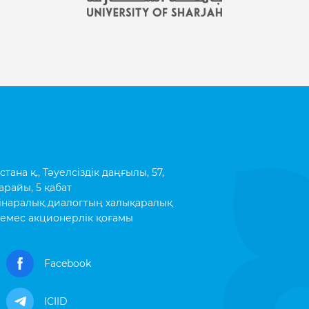
ана қ., Тәуелсіздік даңғылы, 57,
арайы, 5 қабат
інаралық диалогтың халықаралық
емес акционерлік қоғамы
Facebook
ICIID