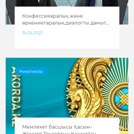
Конфессияаралық және
өркениетаралық диалогты дамыт...
16.04.2021
Жаңалықтар
Мемлекет басшысы Қасым-
Жомарт Тоқаевтың Қазақстан...