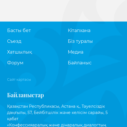
Басты бет
Кітапхана
Съезд
Біз туралы
Хатшылық
Медиа
Форум
Байланыс
Сайт картасы
Байланыстар
Қазақстан Республикасы, Астана қ., Тәуелсіздік
даңғылы, 57, Бейбітшілік және келісім сарайы, 5
қабат
«Конфессияаралық және дінаралық диалогтың