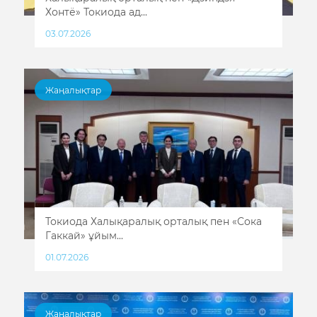
Хонтё» Токиода ад...
03.07.2026
Жаңалықтар
Токиода Халықаралық орталық пен «Сока
Гаккай» ұйым...
01.07.2026
Жаңалықтар