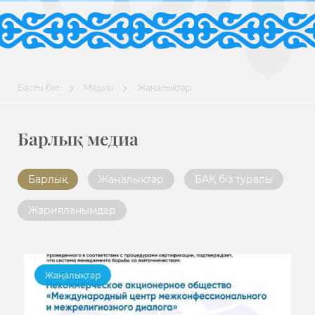
Басты бет
Медиа
Жаңалықтар
Барлық медиа
Барлық
Жаңалықтар
БАҚ біз туралы
Жарияланымдар
Жаңалықтар