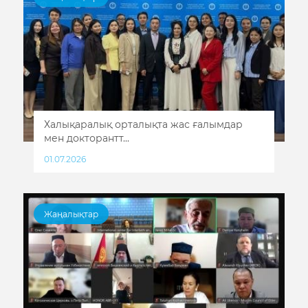
Халықаралық орталықта жас ғалымдар
мен докторантт...
01.07.2026
Жаңалықтар