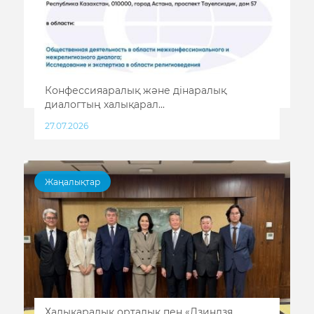
Конфессияаралық және дінаралық
диалогтың халықарал...
27.07.2026
Жаңалықтар
Халықаралық орталық пен «Дзиндзя