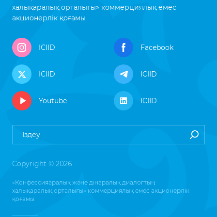
халықаралық орталығы» коммерциялық емес
акционерлік қоғамы
ICIID
Facebook
ICIID
ICIID
Youtube
ICIID
Copyright © 2026
«Конфессияаралық және дінаралық диалогтың
халықаралық орталығы» коммерциялық емес акционерлік
қоғамы