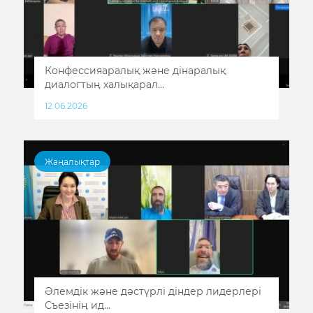
Конфессияаралық және дінаралық
диалогтың халықарал...
12.06.2026
Жаңалықтар
Әлемдік және дәстүрлі діндер лидерлері
Съезінің ид...