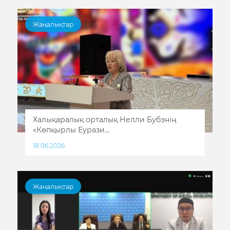
Жаңалықтар
Халықаралық орталық Нелли Бубэнің
«Көпқырлы Еурази...
18.06.2026
Жаңалықтар