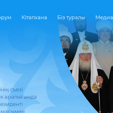
орум
Кітапхана
Біз туралы
Медиа
нің съезі
ек аралығында
езиденті
тамасымен