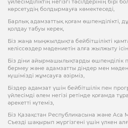
үйлесімділіктің негізгі тәсілдерінің бірі
көрсетудің болдырмауға көмектеседі,
Барлық адамзаттық қоғам өшпенділікті, 
қолдау табуы керек,
Біз жаңа мыңжылдықта бейбітшілікті қам
келіссөздер мәдениетін алға жылжыту ісі
Біз діни айырмашылықтарды өшпенділік пе
бермеу және адамзатты діндер мен мәден
күшімізді жұмсауға әзірміз,
Біздер адамзат үшін бейбітшілік пен про
үйлесімді әлем негізі ретінде қоғамда тұ
әрекетті күтеміз,
Біз Қазақстан Республикасына және Аса 
Съезді шақырып жүргізгені үшін үлкен ал