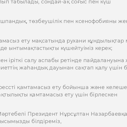
 болып табылады, сондай-ақ соғыс пен күш
дұшпандық, төзбеушілік пен ксенофобияны же
тамасыз ету мақсатында рухани құндылықтар
нде ынтымақтастықты күшейтуіміз керек;
н іріткі салу аспабы ретінде пайдалануына
иеттің жаһандық дауынан сақтап қалу үшін 
грессті қамтамасыз ету бойынша және келеше
рақтылықты қамтамасыз ету үшін бірлескен
Мәртебелі Президент Нұрсұлтан Назарбаевқа
ғысымызды білдіреміз,