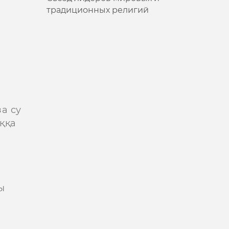
традиционных религий
а су
ққа
ы