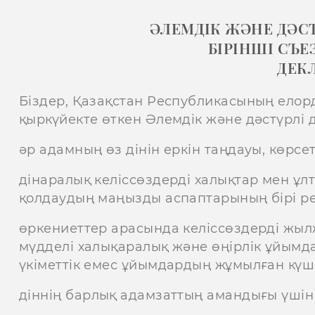
ӘЛЕМДІК ЖӘНЕ ДӘСТ
БІРІНШІ СЪ
ДЕК
Біздер, Қазақстан Республикасының елор
қыркүйекте өткен Әлемдік және дәстүрлі д
әр адамның өз дінін еркін таңдауы, көрсе
дінаралық келіссөздерді халықтар мен ұлт
қолдаудың маңызды аспаптарының бірі ре
өркениеттер арасында келіссөздерді жыл
мүдделі халықаралық және өңірлік ұйымда
үкіметтік емес ұйымдардың жұмылған күші
діннің барлық адамзаттың амандығы үшін