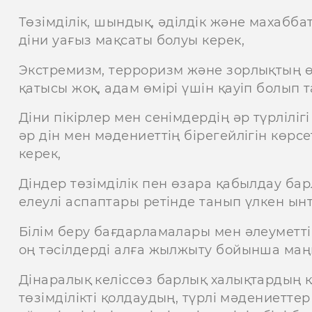
Төзімділік, шындық, әділдік және махабб
діни уағыз мақсаты болуы керек,
Экстремизм, терроризм және зорлықтың өз
қатысы жоқ, адам өмірі үшін қауіп болып 
Діни пікірлер мен сенімдердің әр түрліліг
әр дін мен мәдениеттің бірегейлігін көрсе
керек,
Діндер төзімділік пен өзара қабылдау бар
елеулі аспаптары ретінде танып үлкен ын
Білім беру бағдарламалары мен әлеуметт
оң тәсілдерді алға жылжыту бойынша маң
Дінаралық келіссөз барлық халықтардың 
төзімділікті қолдаудың, түрлі мәдениеттер