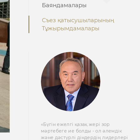
Баяндамалары
Съез қатысушыларының
Тұжырымдамалары
«Бүгін ежелгі қазақ жері зор
мәртебеге ие болды - ол әлемдік
және дәстүрлі діндердің лидерлері