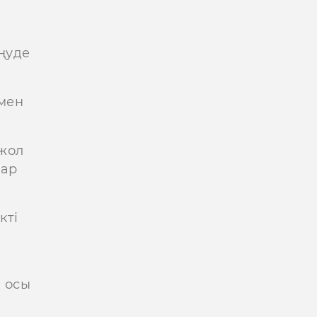
ңуде
 мен
 жол
бар
кті
 осы