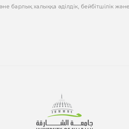
әне барлық халыққа әділдік, бейбітшілік жән