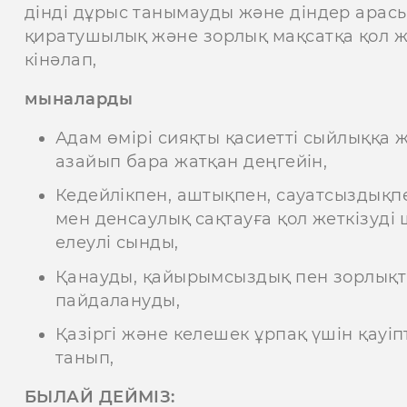
дінді дұрыс танымауды және діндер ара
қиратушылық және зорлық мақсатқа қол ж
кінәлап,
мыналарды
Адам өмірі сияқты қасиетті сыйлыққа
азайып бара жатқан деңгейін,
Кедейлікпен, аштықпен, сауатсыздықпен
мен денсаулық сақтауға қол жеткізуд
елеулі сынды,
Қанауды, қайырымсыздық пен зорлықт
пайдалануды,
Қазіргі және келешек ұрпақ үшін қауі
танып,
БЫЛАЙ ДЕЙМІЗ: