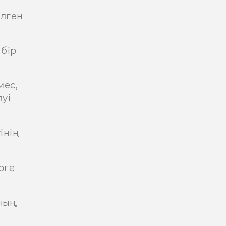
елген
шбір
мес,
луі
інің
рге
ның,