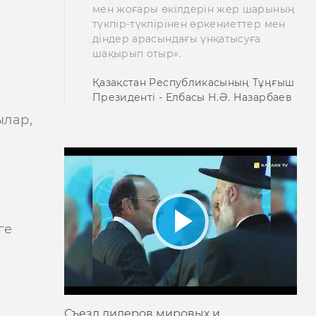
мен жоғары өкілдерін жер шарының
түкпір-түкпірінен өркениеттер мен
діндер арасындағы үнқатысуға
шақырып отыр».
Қазақстан Республикасының Тұңғыш
Президенті - Елбасы Н.Ә. Назарбаев
ылар,
ге
Съезд лидеров мировых и