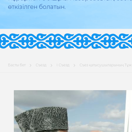
өткізілген болатын.
Басты бет
Съезд
I Съезд
Съез қатысушыларының Тұ