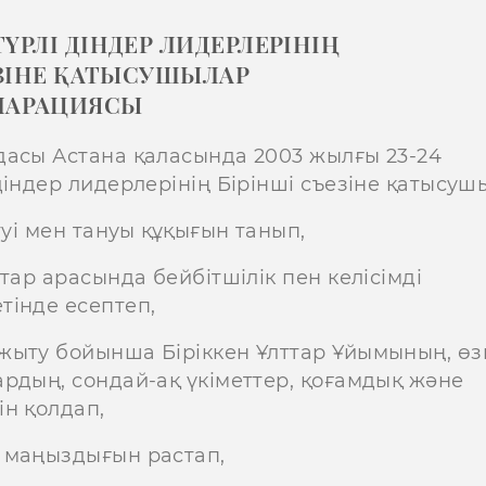
ҮРЛІ ДІНДЕР ЛИДЕРЛЕРІНІҢ
ЕЗІНЕ ҚАТЫСУШЫЛАР
ЛАРАЦИЯСЫ
дасы Астана қаласында 2003 жылғы 23-24
індер лидерлерінің Бірінші съезіне қатысуш
туі мен тануы құқығын танып,
тар арасында бейбітшілік пен келісімді
тінде есептеп,
жыту бойынша Біріккен Ұлттар Ұйымының, өз
рдың, сондай-ақ үкіметтер, қоғамдық және
н қолдап,
 маңыздығын растап,