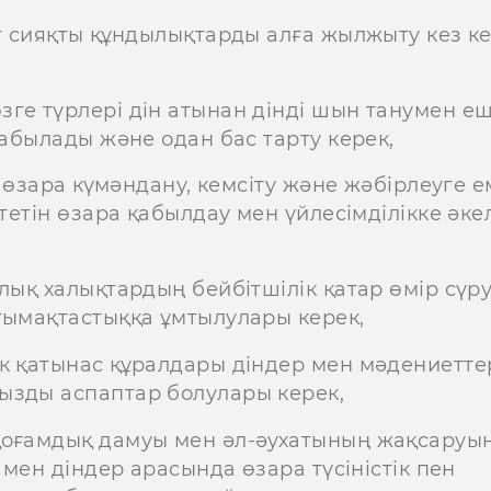
ат сияқты құндылықтарды алға жылжыту кез к
ге түрлері дін атынан дінді шын танумен е
табылады және одан бас тарту керек,
і өзара күмәндану, кемсіту және жәбірлеуге е
тетін өзара қабылдау мен үйлесімділікке әке
лық халықтардың бейбітшілік қатар өмір сүру
тымақтастыққа ұмтылулары керек,
ік қатынас құралдары діндер мен мәдениетте
ызды аспаптар болулары керек,
қоғамдық дамуы мен әл-әухатының жақсаруы
 мен діндер арасында өзара түсіністік пен