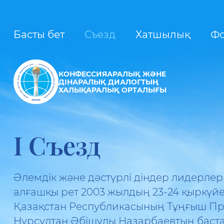
Басты бет
Съезд
Хатшылық
Ф
КОНФЕССИЯАРАЛЫҚ ЖӘНЕ
ДІНАРАЛЫҚ ДИАЛОГТЫҢ
ХАЛЫҚАРАЛЫҚ ОРТАЛЫҒЫ
I Съезд
Әлемдік және дәстүрлі діндер лидерлері
алғашқы рет 2003 жылдың 23-24 қыркүй
Қазақстан Республикасының Тұңғыш Пр
Нұрсұлтан Әбішұлы Назарбаевтың бас