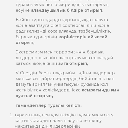
тұрақсыздық пен әскери қақтығыстардың
өсуіне
алаңдаушылық білдіре отырып,
Бейбіт тұрғындарды құрбандыққа шалуға
және азаптауға әкеп соқтырған діни және
радикализмді қоса алғанда, төзбеушіліктің
барлық түрлерінің
көріністерін айыптай
отырып,
Экстремизм мен терроризмнің барлық
діндердің шынайы шақырылуына ешқандай
қатысы жоқ екенін
айта отырып,
V Съездің басты тақырыбы - «Діни лидерлер
мен саяси қайраткерлердің бейбітшілік пен
дамуға арналған үнқатысуы» рухында қол
жеткізілген келісімдерді іске
асыратындығын
қуаттай отырып,
төмендегілер туралы келісті:
тұрақтылық пен қауіпсіздікті қамтамасыз ету,
қақтығыстардың алдын алу және шешу
мақсатында дін лидерлерінің