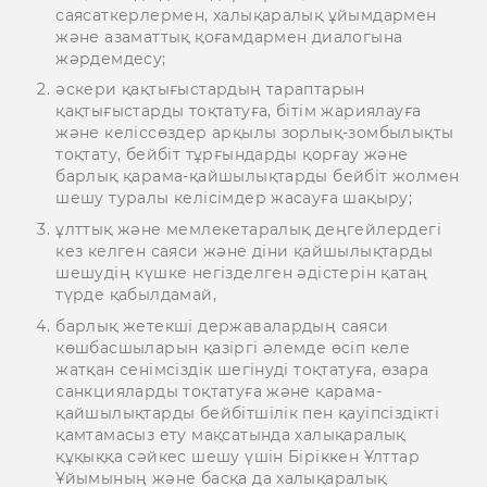
саясаткерлермен, халықаралық ұйымдармен
және азаматтық қоғамдармен диалогына
жәрдемдесу;
әскери қақтығыстардың тараптарын
қақтығыстарды тоқтатуға, бітім жариялауға
және келіссөздер арқылы зорлық-зомбылықты
тоқтату, бейбіт тұрғындарды қорғау және
барлық қарама-қайшылықтарды бейбіт жолмен
шешу туралы келісімдер жасауға шақыру;
ұлттық және мемлекетаралық деңгейлердегі
кез келген саяси және діни қайшылықтарды
шешудің күшке негізделген әдістерін қатаң
түрде қабылдамай,
барлық жетекші державалардың саяси
көшбасшыларын қазіргі әлемде өсіп келе
жатқан сенімсіздік шегінуді тоқтатуға, өзара
санкцияларды тоқтатуға және қарама-
қайшылықтарды бейбітшілік пен қауіпсіздікті
қамтамасыз ету мақсатында халықаралық
құқыққа сәйкес шешу үшін Біріккен Ұлттар
Ұйымының және басқа да халықаралық