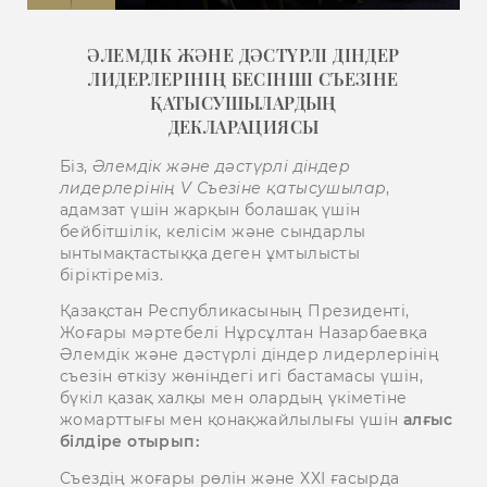
ӘЛЕМДІК ЖӘНЕ ДӘСТҮРЛІ ДІНДЕР
ЛИДЕРЛЕРІНІҢ БЕСІНШІ СЪЕЗІНЕ
ҚАТЫСУШЫЛАРДЫҢ
ДЕКЛАРАЦИЯСЫ
Біз,
Әлемдік және дәстүрлі діндер
лидерлерінің V Съезіне қатысушылар
,
адамзат үшін жарқын болашақ үшін
бейбітшілік, келісім және сындарлы
ынтымақтастыққа деген ұмтылысты
біріктіреміз.
Қазақстан Республикасының Президенті,
Жоғары мәртебелі Нұрсұлтан Назарбаевқа
Әлемдік және дәстүрлі діндер лидерлерінің
съезін өткізу жөніндегі игі бастамасы үшін,
бүкіл қазақ халқы мен олардың үкіметіне
жомарттығы мен қонақжайлылығы үшін
алғыс
білдіре отырып:
Съездің жоғары рөлін және ХХІ ғасырда