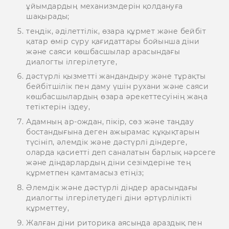
ұйымдардың механизмдерін қолдануға
шақырады;
теңдік, әділеттілік, өзара құрмет және бейбіт
қатар өмір сүру қағидаттары бойынша діни
және саяси көшбасшылар арасындағы
диалогты ілгерілетуге,
дәстүрлі қызметті жандандыру және тұрақты
бейбітшілік пен даму үшін рухани және саяси
көшбасшылардың өзара әрекеттесуінің жаңа
тетіктерін іздеу,
Адамның ар-ождан, пікір, сөз және таңдау
бостандығына деген ажырамас құқықтарын
түсініп, әлемдік және дәстүрлі діндерге,
оларда қасиетті деп саналатын барлық нәрсеге
және діндарлардың діни сезімдеріне тең
құрметпен қамтамасыз етіңіз;
Әлемдік және дәстүрлі діндер арасындағы
диалогты ілгерілетудегі діни әртүрлілікті
құрметтеу,
Жалған діни риторика аясында араздық пен