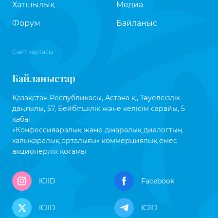
Хатшылық
Медиа
Форум
Байланыс
Сайт картасы
Байланыстар
Қазақстан Республикасы, Астана қ., Тәуелсіздік
даңғылы, 57, Бейбітшілік және келісім сарайы, 5
қабат
«Конфессияаралық және дінаралық диалогтың
халықаралық орталығы» коммерциялық емес
акционерлік қоғамы
ICIID
Facebook
ICIID
ICIID