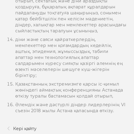
отырып, секталық және діни араздықты
қоздыруға, бұқаралық ақпарат құралдарын
пайдалануды тоқтатуға шақырыңыз, сонымен
қатар бейбітшілік пен келісім мәдениетін,
діндер, халықтар мен мемлекеттер арасындағы
сыйластықтың таралуын ұсыныңыз,
діни және саяси қайраткерлердің,
мемлекеттер мен қоғамдардың кедейлік,
аштық, эпидемия, жұмыссыздық, табиғи
апаттар мен технологиялық апаттар
салдарымен күресу сияқты қазіргі әлемнің ең
өзекті мәселелерін шешуге күш-жігерін
біріктіру;
Қазақстанның экстремизмге қарсы іс-қимыл
жөніндегі аймақтық конференцияны Астанада
өткізу туралы бастамасын қолдай отырып,
Әлемдік және дәстүрлі діндер лидерлерінің VI
съезін 2018 жылы Астана қаласында өткізу.
Кері қайту