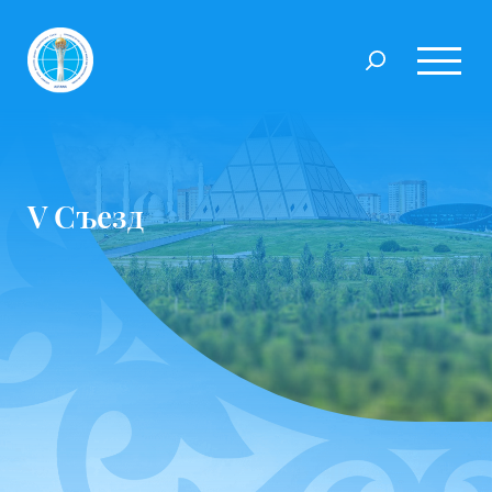
V Съезд