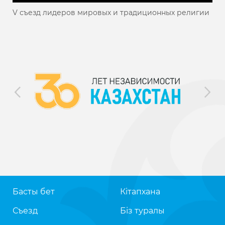
V съезд лидеров мировых и традиционных религии
Басты бет
Кітапхана
Съезд
Біз туралы