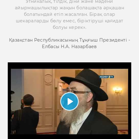
этникалық, тілдік, діни және мәдени
айырмашылықтар жақын болашақта әрқашан
болатындай етіп жасалған. Бірақ олар
шекараларды бөлу емес, біріктіруші қағидат
болуы керек».
Қазақстан Республикасының Тұңғыш Президенті -
Елбасы Н.А. Назарбаев