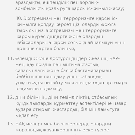
араздықты, өшпенділік пен зорлық-
зомбылықты қоздыруға қарсы іс-қимыл жасау;
10. Экстремизм мен терроризмге қарсы іс-
қимылға қолдау көрсетіңіз, оларды жоюға
тырысыңыз, экстремизм мен терроризмге
қарсы күрес діндерге және олардың
ізбасарларына қарсы соғысқа айналмауы үшін
ерекше сергек болыңыз,
Әлемдік және дәстүрлі діндер Съезінің БҰҰ-
мен, қауіпсіздік пен ынтымақтастық
саласындағы және басқа бастамалармен
бейбітшілік пен даму үшін жаһандық
үнқатысуды нығайту мақсатында одан әрі өзара
іс-қимылын дамыту,
діни білімнің, діни төзімділіктің, отбасылық
құндылықтарды құрметтеу аспектілеріне назар
аудара отырып, жастардың білімін дамытуға
ықпал ету;
БАҚ иелері мен баспагерлерді, олардың
моральдық жауапкершілігін еске түсіре