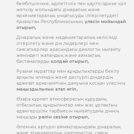
бейбітшілікке, әділеттілік пен қауіпсіздікке қол
жеткізу жолындағы дінаралық және
өркениетаралық үнқатысуды ілгерілетудегі
Қазақстан Республикасының
үлесін мойындай
отырып,
Дінаралық және мәдениетаралық келісімді
ілгерілету және дін лидерлері мен
саясаткерлер арасындағы диалогты нығайту
жөніндегі жаһандық және аймақтық
бастамаларды
қолдай отырып,
Рухани мұраттар мен құндылықтарды бекіту
арқылы әлемдік және дәстүрлі діндердің
адамзат өркениетінің дамуына қосқан үлесінің
маңыздылығын атап өтіп,
Өзара құрмет атмосферасын құрудағы,
отбасылық құндылықтар мен жас ұрпақтың
адамгершілік тәрбиесін нығайтудағы діннің
маңызды
рөлін сезіне отырып,
Әлемнің әртүрлі аймақтарындағы дінаралық
және этникааралық шиеленістің, саяси