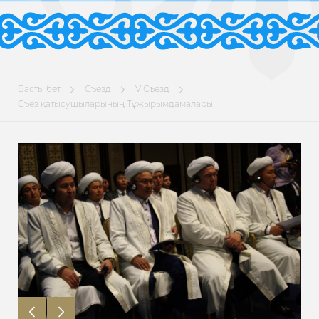
Басты бет
Съезд
V Съезд
Съез қатысушыларының Тұжырымдамалары