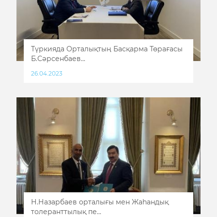
Түркияда Орталықтың Басқарма Төрағасы
Б.Сәрсенбаев...
26.04.2023
Н.Назарбаев орталығы мен Жаһандық
толеранттылық пе...