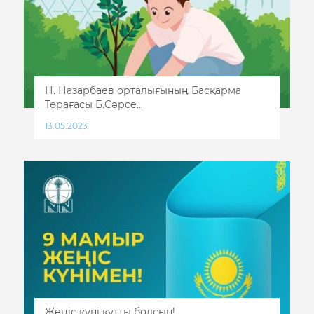
Н. Назарбаев орталығының Басқарма
Төрағасы Б.Сәрсе...
13.05.2023
Жеңіс күні құтты болсын!