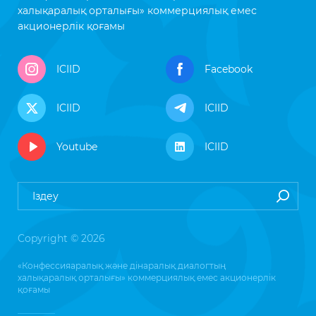
халықаралық орталығы» коммерциялық емес
акционерлік қоғамы
ICIID
Facebook
ICIID
ICIID
Youtube
ICIID
Copyright © 2026
«Конфессияаралық және дінаралық диалогтың
халықаралық орталығы» коммерциялық емес акционерлік
қоғамы