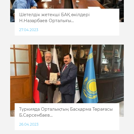
Шетелдік жетекші БАҚ өкілдері
Н.Назарбаев Орталығы...
27.04.2023
Түркияда Орталықтың Басқарма Төрағасы
Б.Сәрсенбаев...
26.04.2023