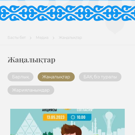
Басты бет
Медиа
Жаңалықтар
Жаңалықтар
Барлық
Жаңалықтар
БАҚ біз туралы
Жарияланымдар