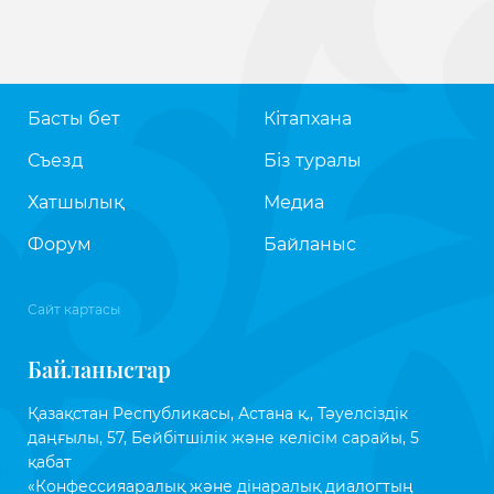
Басты бет
Кітапхана
Съезд
Біз туралы
Хатшылық
Медиа
Форум
Байланыс
Сайт картасы
Байланыстар
Қазақстан Республикасы, Астана қ., Тәуелсіздік
даңғылы, 57, Бейбітшілік және келісім сарайы, 5
қабат
«Конфессияаралық және дінаралық диалогтың