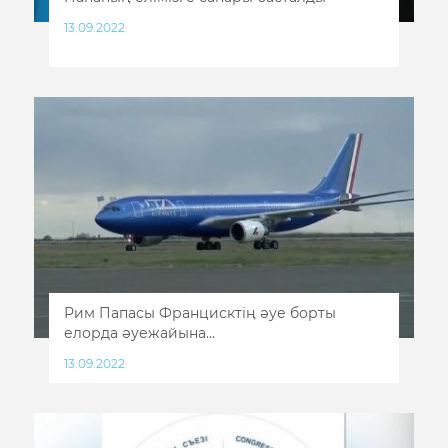
13.09.2022
Рим Папасы Францисктің әуе борты
елорда әуежайына...
13.09.2022