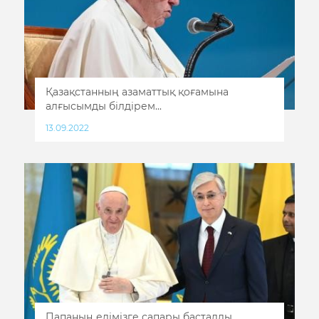
Қазақстанның азаматтық қоғамына
алғысымды білдірем...
13.09.2022
Папаның елімізге сапары басталды