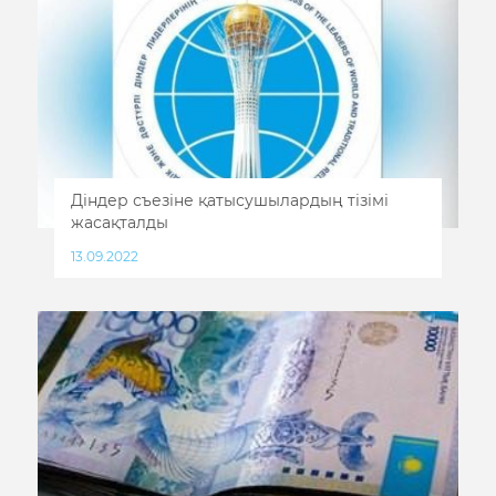
Діндер съезіне қатысушылардың тізімі
жасақталды
13.09.2022