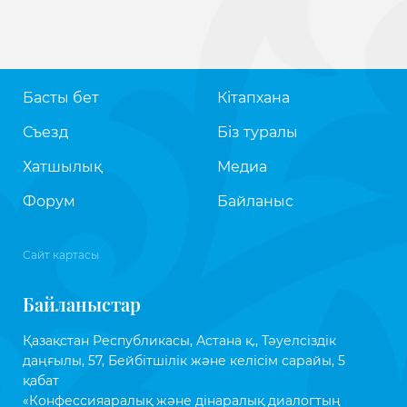
Басты бет
Кітапхана
Съезд
Біз туралы
Хатшылық
Медиа
Форум
Байланыс
Сайт картасы
Байланыстар
Қазақстан Республикасы, Астана қ., Тәуелсіздік
даңғылы, 57, Бейбітшілік және келісім сарайы, 5
қабат
«Конфессияаралық және дінаралық диалогтың