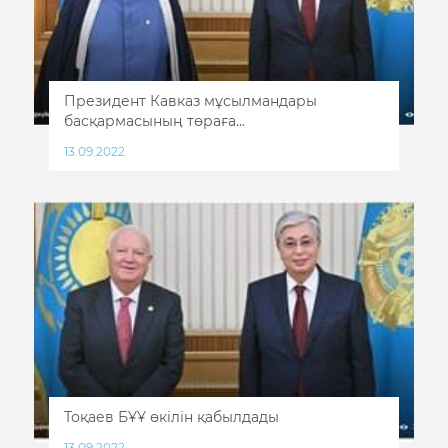
Президент Кавказ мұсылмандары
басқармасының төраға...
13.09.2022
Тоқаев БҰҰ өкілін қабылдады
13.09.2022