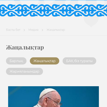
Басты бет
Медиа
Жаңалықтар
Жаңалықтар
Барлық
Жаңалықтар
БАҚ біз туралы
Жарияланымдар