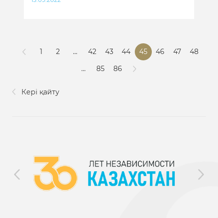
1
2
...
42
43
44
45
46
47
48
...
85
86
Кері қайту