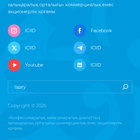
халықаралық орталығы» коммерциялық емес
акционерлік қоғамы
ICIID
Facebook
ICIID
ICIID
Youtube
ICIID
Copyright © 2026
«Конфессияаралық және дінаралық диалогтың
халықаралық орталығы» коммерциялық емес акционерлік
қоғамы