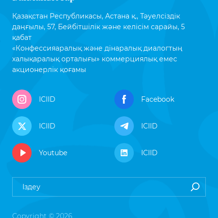
Қазақстан Республикасы, Астана қ., Тәуелсіздік
даңғылы, 57, Бейбітшілік және келісім сарайы, 5
қабат
«Конфессияаралық және дінаралық диалогтың
халықаралық орталығы» коммерциялық емес
акционерлік қоғамы
ICIID
Facebook
ICIID
ICIID
Youtube
ICIID
Copyright © 2026