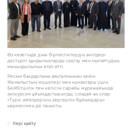
Өз кезегінде діни бірлестіктердің өкілдері
дәстүрлі құндылықтарды сақтау мен нығайтудың
маңыздылығын атап өтті.
Ресми бағдарлама аяқталғаннан кейін
Жиналыстың мүшелері мен қонақтары үшін
Бейбітшілік пен келісім сарайы мұражайында
экскурсия ұйымдастырылды, сондай-ақ олар
«Түркі әйелдерінің зергерлік бұйымдары»
көрмесімен де танысты.
Кері қайту