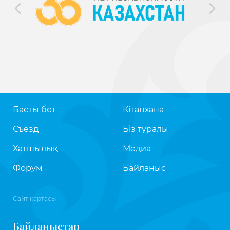
Басты бет
Кітапхана
Съезд
Біз туралы
Хатшылық
Медиа
Форум
Байланыс
Сайт картасы
Байланыстар