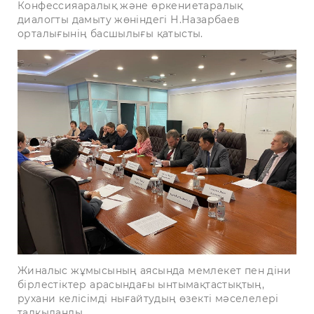
Конфессияаралық және өркениетаралық
диалогты дамыту жөніндегі Н.Назарбаев
орталығынің басшылығы қатысты.
Жиналыс жұмысының аясында мемлекет пен діни
бірлестіктер арасындағы ынтымақтастықтың,
рухани келісімді нығайтудың өзекті мәселелері
талқыланды.