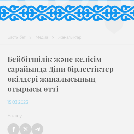
Басты бет
Медиа
Жаңалықтар
Бейбітшілік және келісім
сарайында Діни бірлестіктер
өкілдері жиналысының
отырысы өтті
15.03.2023
Бөлісу