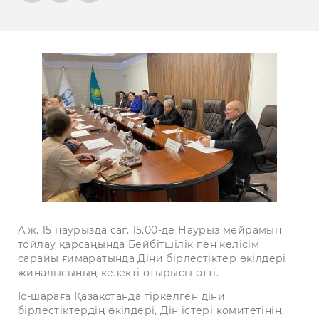
А.ж. 15 наурызда сағ. 15.00-де Наурыз мейрамын
тойлау қарсаңында Бейбітшілік пен келісім
сарайы ғимаратында Діни бірлестіктер өкілдері
жиналысының кезекті отырысы өтті.
Іс-шараға Қазақстанда тіркелген діни
бірлестіктердің өкілдері, Дін істері комитетінің,