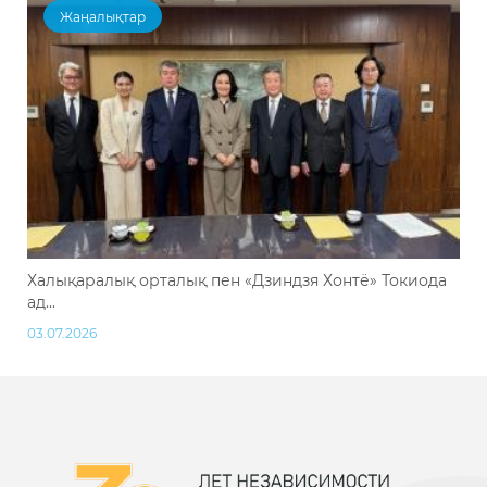
Жаңалықтар
Халықаралық орталық пен «Дзиндзя Хонтё» Токиода
ад...
03.07.2026