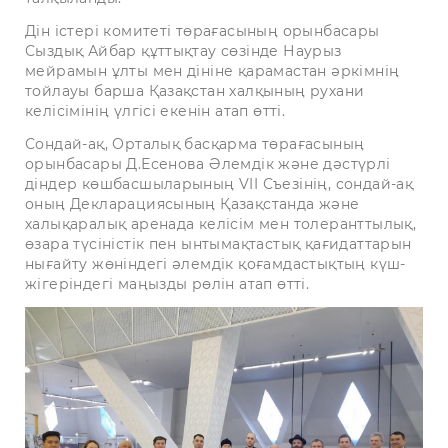
Дін істері комитеті төрағасының орынбасары
Сыздық Айбар құттықтау сөзінде Наурыз
мейрамын ұлты мен дініне қарамастан әркімнің
тойлауы барша Қазақстан халқының рухани
келісімінің үлгісі екенін атап өтті.
Сондай-ақ, Орталық басқарма төрағасының
орынбасары Д.Есенова Әлемдік және дәстүрлі
діндер көшбасшыларының VII Съезінің, сондай-ақ
оның Декларациясының Қазақстанда және
халықаралық аренада келісім мен толеранттылық,
өзара түсіністік пен ынтымақтастық қағидаттарын
нығайту жөніндегі әлемдік қоғамдастықтың күш-
жігеріндегі маңызды рөлін атап өтті.