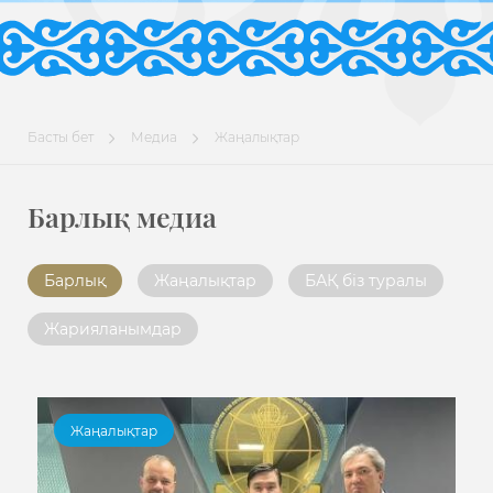
Басты бет
Медиа
Жаңалықтар
Барлық медиа
Барлық
Жаңалықтар
БАҚ біз туралы
Жарияланымдар
Жаңалықтар