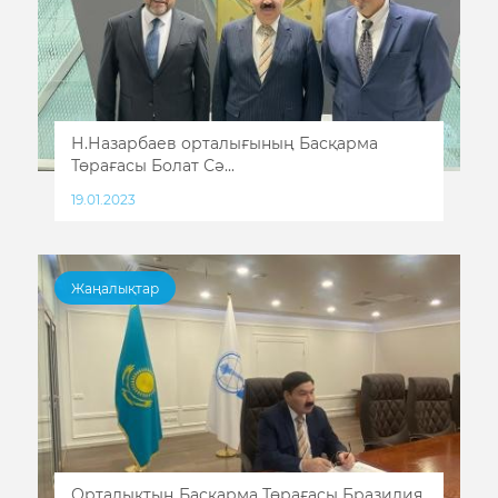
Н.Назарбаев орталығының Басқарма
Төрағасы Болат Сә...
19.01.2023
Жаңалықтар
Орталықтың Басқарма Төрағасы Бразилия