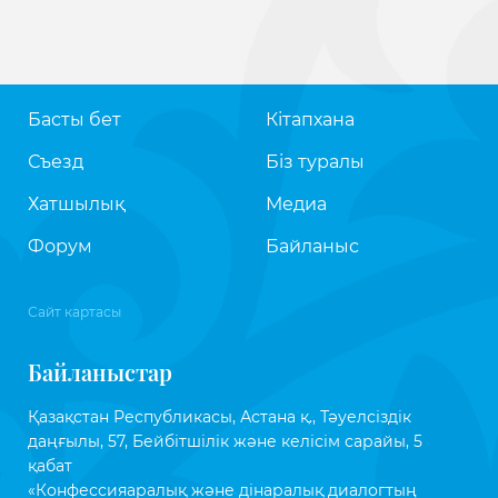
Басты бет
Кітапхана
Съезд
Біз туралы
Хатшылық
Медиа
Форум
Байланыс
Сайт картасы
Байланыстар
Қазақстан Республикасы, Астана қ., Тәуелсіздік
даңғылы, 57, Бейбітшілік және келісім сарайы, 5
қабат
«Конфессияаралық және дінаралық диалогтың