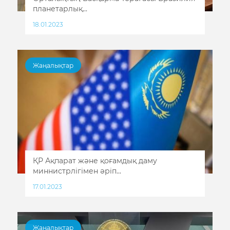
планетарлық...
18.01.2023
Жаңалықтар
ҚР Ақпарат және қоғамдық даму
миннистрлігімен әріп...
17.01.2023
Жаңалықтар