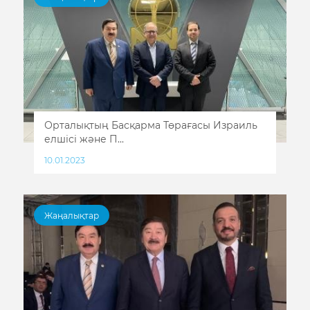
Орталықтың Басқарма Төрағасы Израиль
елшісі және П...
10.01.2023
Жаңалықтар