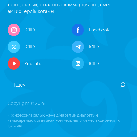
халықаралық орталығы» коммерциялық емес
акционерлік қоғамы
ICIID
Facebook
ICIID
ICIID
Youtube
ICIID
Copyright © 2026
«Конфессияаралық және дінаралық диалогтың
халықаралық орталығы» коммерциялық емес акционерлік
қоғамы