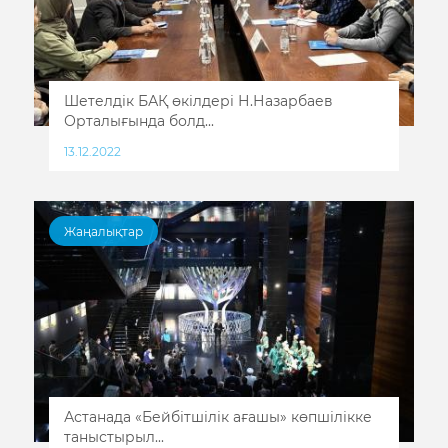
Шетелдік БАҚ өкілдері Н.Назарбаев
Орталығында болд...
13.12.2022
Жаңалықтар
Астанада «Бейбітшілік ағашы» көпшілікке
таныстырыл...