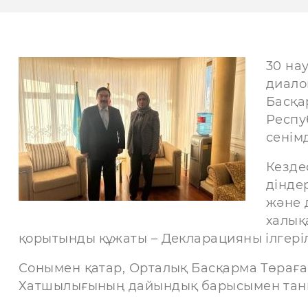
30 на
диало
Басқа
Респу
сенім
Кезде
дінде
және 
халық
қорытынды құжаты – Декларацияны ілгері
Сонымен қатар, Орталық Басқарма Төраға
Хатшылығының дайындық барысымен тан