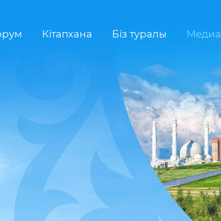
орум
Кітапхана
Біз туралы
Медиа