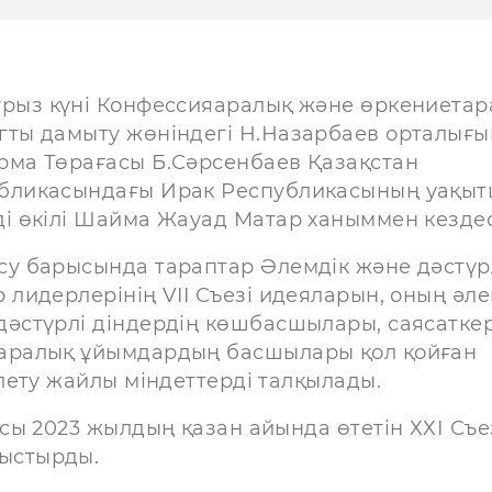
урыз күні Конфессияаралық және өркениета
гты дамыту жөніндегі Н.Назарбаев орталығ
рма Төрағасы Б.Сәрсенбаев Қазақстан
бликасындағы Ирак Республикасының уақы
ді өкілі Шайма Жауад Матар ханыммен кездес
су барысында тараптар Әлемдік және дәстүр
р лидерлерінің VII Съезі идеяларын, оның әле
дәстүрлі діндердің көшбасшылары, саясатке
аралық ұйымдардың басшылары қол қойған
лету жайлы міндеттерді талқылады.
сы 2023 жылдың қазан айында өтетін ХХІ Съе
ыстырды.