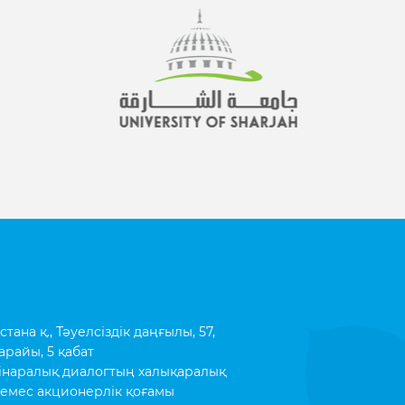
ана қ., Тәуелсіздік даңғылы, 57,
арайы, 5 қабат
інаралық диалогтың халықаралық
емес акционерлік қоғамы