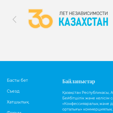
Байланыстар
Басты бет
Съезд
Қазақстан Республикасы, Аст
Бейбітшілік және келісім с
Хатшылық
«Конфессияаралық және д
орталығы» коммерциялық 
Форум