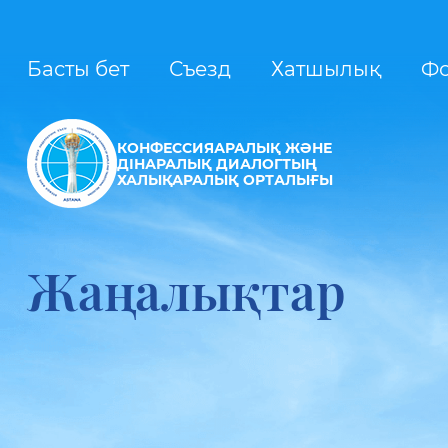
Басты бет
Съезд
Хатшылық
Ф
КОНФЕССИЯАРАЛЫҚ ЖӘНЕ
ДІНАРАЛЫҚ ДИАЛОГТЫҢ
ХАЛЫҚАРАЛЫҚ ОРТАЛЫҒЫ
Жаңалықтар