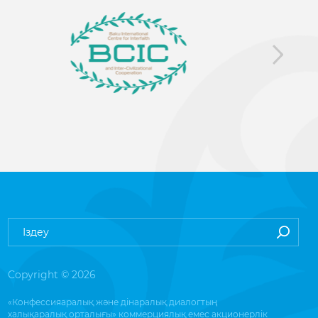
Copyright © 2026
«Конфессияаралық және дінаралық диалогтың
халықаралық орталығы» коммерциялық емес акционерлік