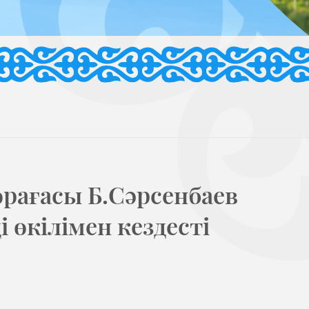
рағасы Б.Сәрсенбаев
 өкілімен кездесті