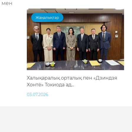
 мен
Жаңалықтар
Халықаралық орталық пен «Дзиндзя
Хонтё» Токиода ад...
03.07.2026