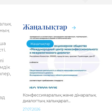
ралық
Жаңалықтар
ының
тша
Жаңалықтар
ті.
лі
мдік
рлер,
Конфессияаралық және дінаралық
зд
диалогтың халықарал...
27.07.2026