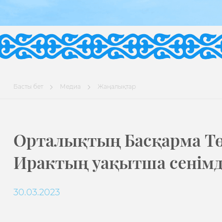
Басты бет
Медиа
Жаңалықтар
Орталықтың Басқарма Тө
Ирактың уақытша сенімді
30.03.2023