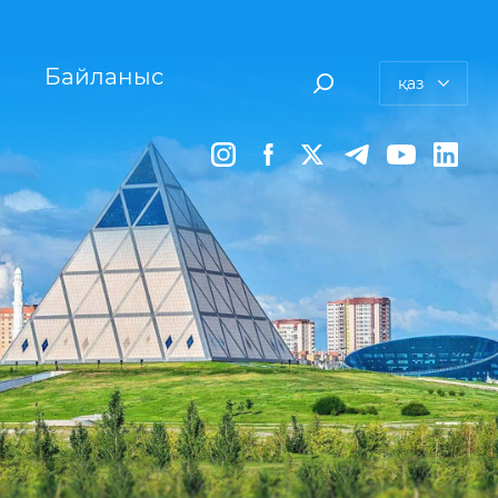
Байланыс
қаз