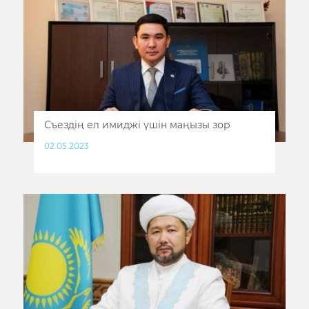
Съездің ел имиджі үшін маңызы зор
02.05.2023