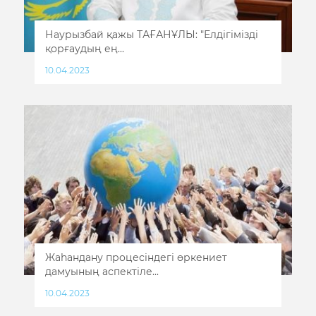
Наурызбай қажы ТАҒАНҰЛЫ: "Елдігімізді
қорғаудың ең...
10.04.2023
Жаһандану процесіндегі өркениет
дамуының аспектіле...
10.04.2023