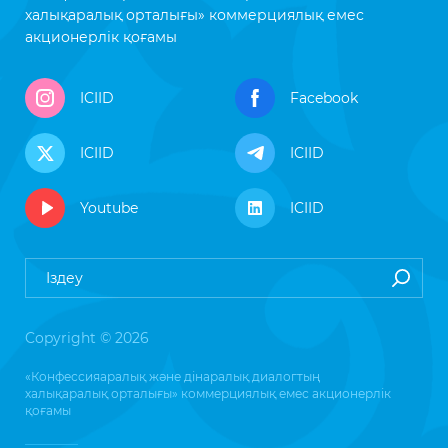
халықаралық орталығы» коммерциялық емес
акционерлік қоғамы
ICIID
Facebook
ICIID
ICIID
Youtube
ICIID
Copyright © 2026
«Конфессияаралық және дінаралық диалогтың
халықаралық орталығы» коммерциялық емес акционерлік
қоғамы