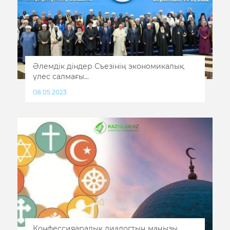
Әлемдік діндер Съезінің экономикалық
үлес салмағы...
08.05.2023
Конфессияаралық диалогтың маңызы