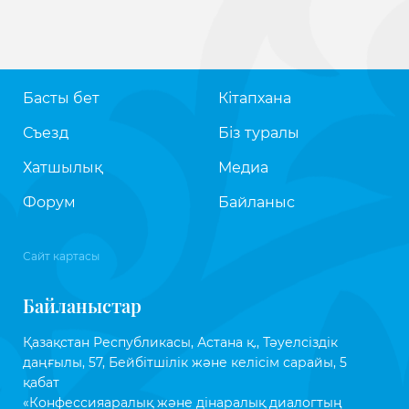
Басты бет
Кітапхана
Съезд
Біз туралы
Хатшылық
Медиа
Форум
Байланыс
Сайт картасы
Байланыстар
Қазақстан Республикасы, Астана қ., Тәуелсіздік
даңғылы, 57, Бейбітшілік және келісім сарайы, 5
қабат
«Конфессияаралық және дінаралық диалогтың