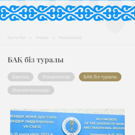
Басты бет
Медиа
Жаңалықтар
БАҚ біз туралы
Барлық
Жаңалықтар
БАҚ біз туралы
Жарияланымдар