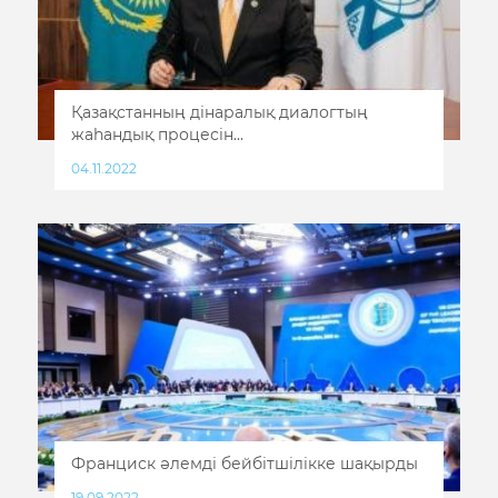
Қазақстанның дінаралық диалогтың
жаһандық процесін...
04.11.2022
Франциск әлемді бейбітшілікке шақырды
19.09.2022