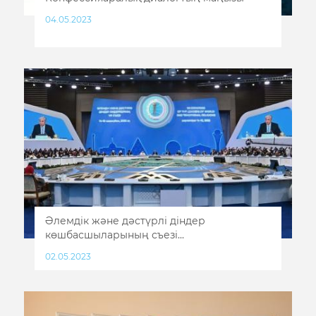
04.05.2023
Әлемдік және дәстүрлі діндер
көшбасшыларының съезі...
02.05.2023