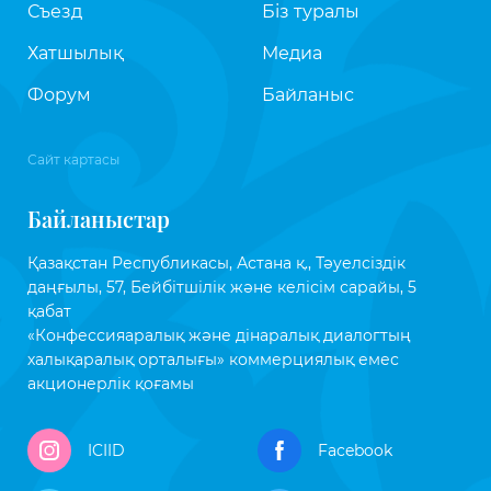
Съезд
Біз туралы
Хатшылық
Медиа
Форум
Байланыс
Сайт картасы
Байланыстар
Қазақстан Республикасы, Астана қ., Тәуелсіздік
даңғылы, 57, Бейбітшілік және келісім сарайы, 5
қабат
«Конфессияаралық және дінаралық диалогтың
халықаралық орталығы» коммерциялық емес
акционерлік қоғамы
ICIID
Facebook