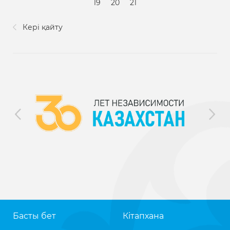
19
20
21
Кері қайту
Басты бет
Кітапхана