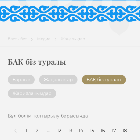
Басты бет
Медиа
Жаңалықтар
БАҚ біз туралы
Барлық
Жаңалықтар
БАҚ біз туралы
Жарияланымдар
Бұл бөлім толтырылу барысында
1
2
...
12
13
14
15
16
17
18