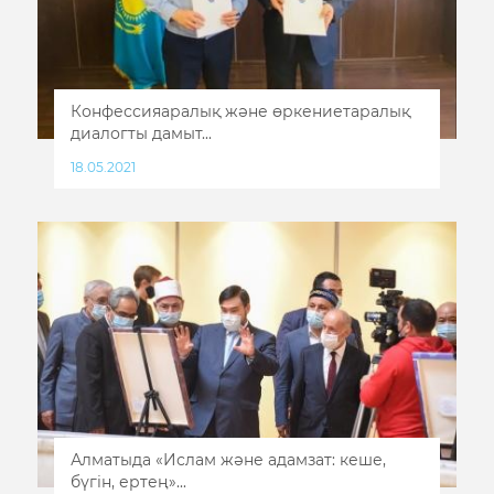
Конфессияаралық және өркениетаралық
диалогты дамыт...
18.05.2021
Алматыда «Ислам және адамзат: кеше,
бүгін, ертең»...