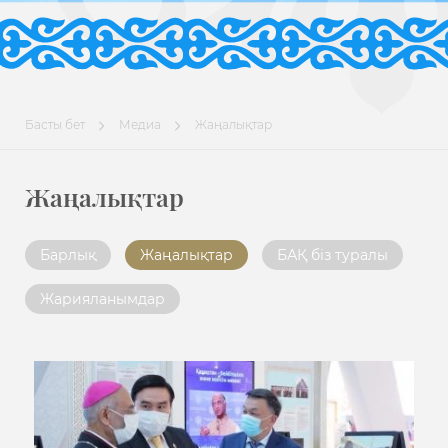
Басты бет
Медиа
Жаңалықтар
Жаңалықтар
Барлық
Жаңалықтар
БАҚ біз туралы
Жарияланымдар