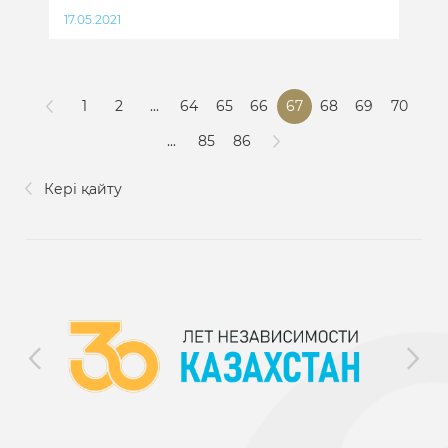
17.05.2021
1
2
...
64
65
66
67
68
69
70
...
85
86
Кері қайту