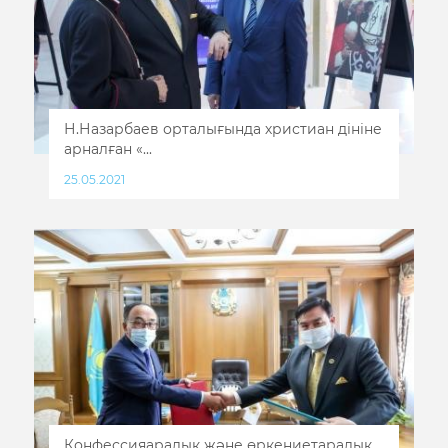
Н.Назарбаев орталығында христиан дініне
арналған «...
25.05.2021
Конфессияаралық және өркениетаралық