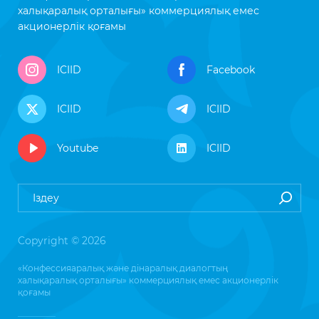
халықаралық орталығы» коммерциялық емес
акционерлік қоғамы
ICIID
Facebook
ICIID
ICIID
Youtube
ICIID
Copyright © 2026
«Конфессияаралық және дінаралық диалогтың
халықаралық орталығы» коммерциялық емес акционерлік
қоғамы