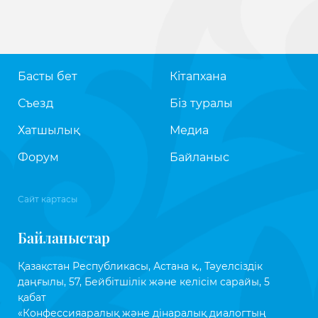
Басты бет
Кітапхана
Съезд
Біз туралы
Хатшылық
Медиа
Форум
Байланыс
Сайт картасы
Байланыстар
Қазақстан Республикасы, Астана қ., Тәуелсіздік
даңғылы, 57, Бейбітшілік және келісім сарайы, 5
қабат
«Конфессияаралық және дінаралық диалогтың