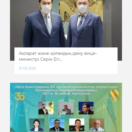
Ақпарат және қоғамдық даму вице-
министрі Серік Егі...
21.05.2021