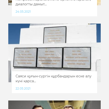
диалогты дамыт...
24.05.2021
Саяси қуғын-сүргін құрбандарын еске алу
күні қарса...
22.05.2021