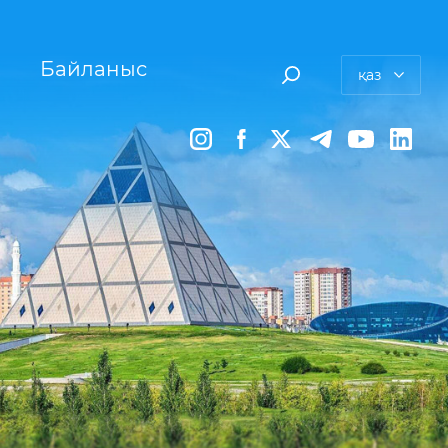
Байланыс
қаз