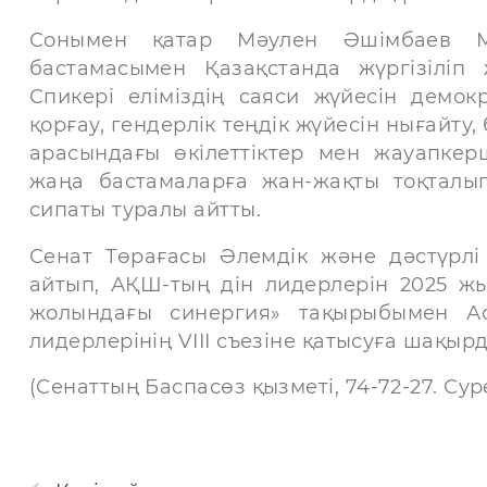
Сонымен қатар Мәулен Әшімбаев М
бастамасымен Қазақстанда жүргізіліп
Спикері еліміздің саяси жүйесін демо
қорғау, гендерлік теңдік жүйесін нығайту,
арасындағы өкілеттіктер мен жауапкерш
жаңа бастамаларға жан-жақты тоқталып,
сипаты туралы айтты.
Сенат Төрағасы Әлемдік және дәстүрлі 
айтып, АҚШ-тың дін лидерлерін 2025 жы
жолындағы синергия» тақырыбымен Ас
лидерлерінің VIII съезіне қатысуға шақырд
(Сенаттың Баспасөз қызметі, 74-72-27. Сур