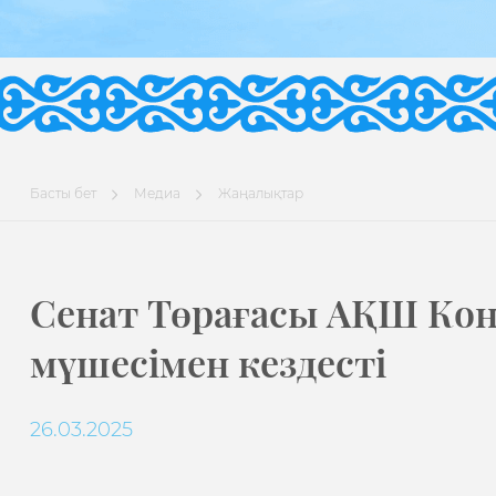
Басты бет
Медиа
Жаңалықтар
Сенат Төрағасы АҚШ Кон
мүшесімен кездесті
26.03.2025