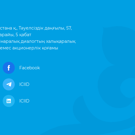
ана қ., Тәуелсіздік даңғылы, 57,
арайы, 5 қабат
інаралық диалогтың халықаралық
емес акционерлік қоғамы
Facebook
ICIID
ICIID