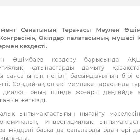
амент Сенатының Төрағасы Мәулен Әші
онгресінің Өкілдер палатасының мүшесі 
рмен кездесті.
ен Әшімбаев кездесу барысында АҚШ
тегиялық қатынастарды дамыту Қазақст
ы саясатының негізгі басымдығының бірі е
өтті. Сондай-ақ ол екі мемлекет арасында тұ
 диалог, оның ішінде жоғары деңгейде 
ғанын жеткізді.
ралық ынтымақтастығын нығайту мәселесі
ономикалық, инвестициялық ынтымақтаст
ара мүдделі басқа да салаларды одан әрі д
лқыланды.