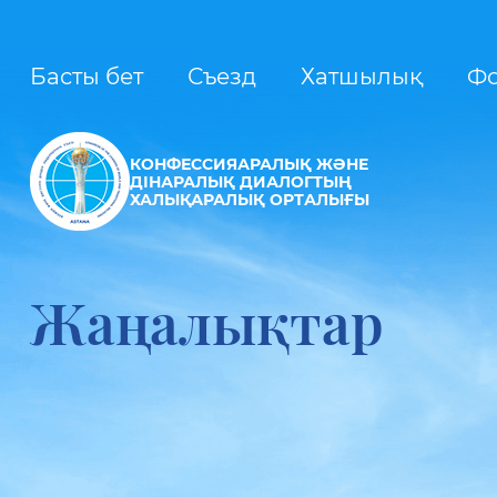
Басты бет
Съезд
Хатшылық
Ф
КОНФЕССИЯАРАЛЫҚ ЖӘНЕ
ДІНАРАЛЫҚ ДИАЛОГТЫҢ
ХАЛЫҚАРАЛЫҚ ОРТАЛЫҒЫ
Жаңалықтар