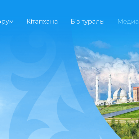
орум
Кітапхана
Біз туралы
Медиа