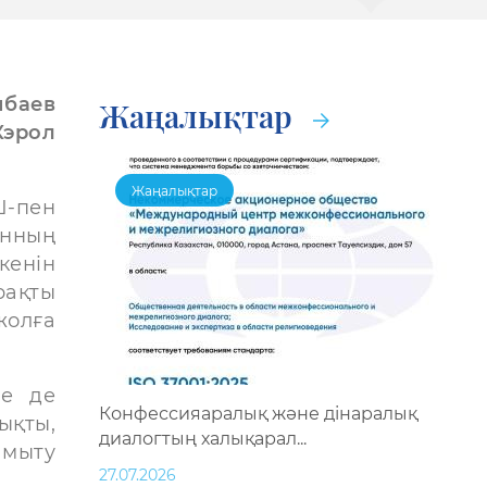
мбаев
Жаңалықтар
Кэрол
Жаңалықтар
-пен
анның
кенін
рақты
жолға
не де
Конфессияаралық және дінаралық
ықты,
диалогтың халықарал...
амыту
27.07.2026