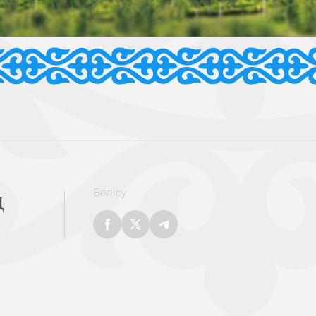
ң
Бөлісу