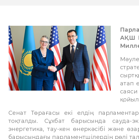
Парл
АҚШ К
Милле
Мәул
стра
сыртқ
атап 
саяси
қойыл
Сенат Төрағасы екі елдің парламента
тоқталды. Сұхбат барысында сауда-эк
энергетика, тау-кен өнеркәсібі және өз
барысындағы парламентшілердің рөлі та