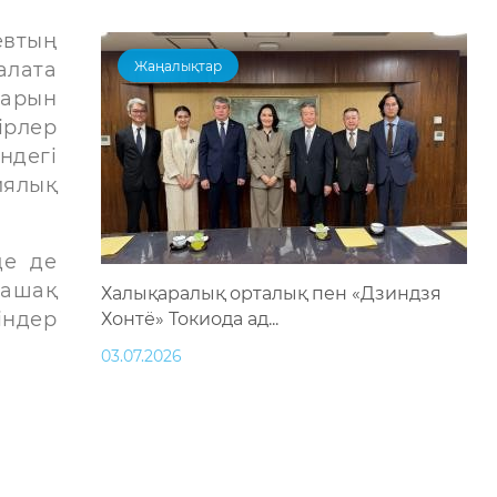
втың
алата
Жаңалықтар
тарын
ірлер
ндегі
иялық
де де
лашақ
Халықаралық орталық пен «Дзиндзя
індер
Хонтё» Токиода ад...
03.07.2026