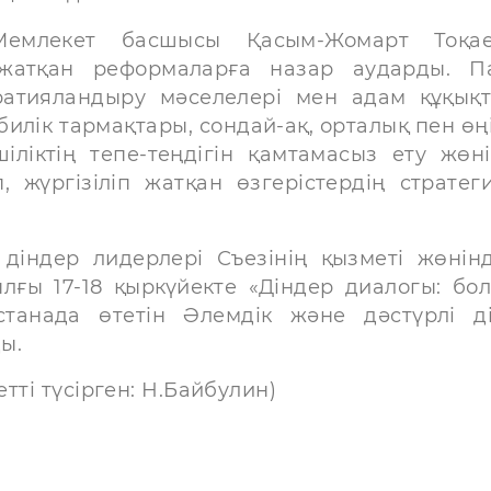
емлекет басшысы Қасым-Жомарт Тоқае
 жатқан реформаларға назар аударды. П
кратияландыру мәселелері мен адам құқық
 билік тармақтары, сондай-ақ, орталық пен өң
іліктің тепе-теңдігін қамтамасыз ету жөні
 жүргізіліп жатқан өзгерістердің стратег
діндер лидерлері Съезінің қызметі жөнін
лғы 17-18 қыркүйекте «Діндер диалогы: бо
танада өтетін Әлемдік және дәстүрлі д
ы.
етті түсірген: Н.Байбулин)