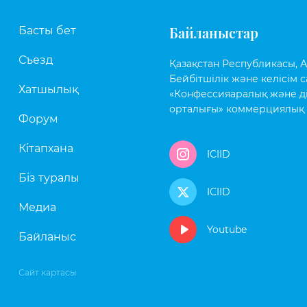
Байланыстар
Басты бет
Съезд
Қазақстан Республикасы, Аст
Бейбітшілік және келісім с
Хатшылық
«Конфессияаралық және д
орталығы» коммерциялық 
Форум
Кітапхана
ICIID
Біз туралы
ICIID
Медиа
Youtube
Байланыс
Сайт картасы