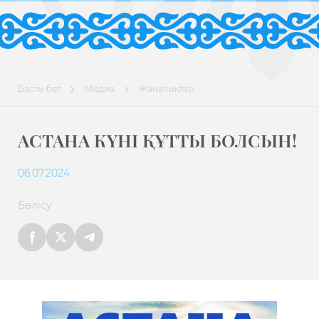
Басты бет
Медиа
Жаңалықтар
АСТАНА КҮНІ ҚҰТТЫ БОЛСЫН!
06.07.2024
Бөлісу