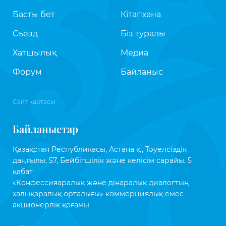
Басты бет
Кітапхана
Съезд
Біз туралы
Хатшылық
Медиа
Форум
Байланыс
Сайт картасы
Байланыстар
Қазақстан Республикасы, Астана қ., Тәуелсіздік
даңғылы, 57, Бейбітшілік және келісім сарайы, 5
қабат
«Конфессияаралық және дінаралық диалогтың
халықаралық орталығы» коммерциялық емес
акционерлік қоғамы