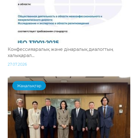
Конфессияаралық және дінаралық диалогтың
халықарал...
27.07.2026
Жаңалықтар