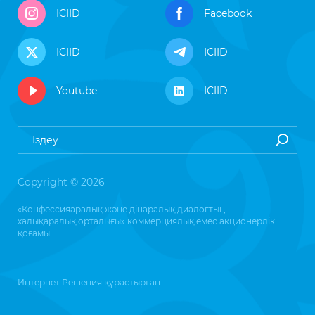
ICIID
Facebook
ICIID
ICIID
Youtube
ICIID
Copyright © 2026
«Конфессияаралық және дінаралық диалогтың
халықаралық орталығы» коммерциялық емес акционерлік
қоғамы
Интернет Решения
құрастырған