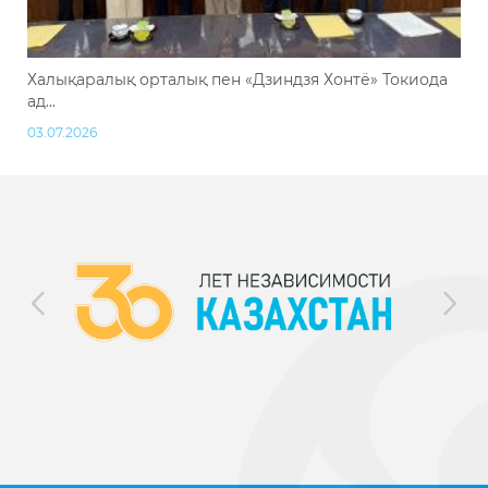
Халықаралық орталық пен «Дзиндзя Хонтё» Токиода
ад...
03.07.2026