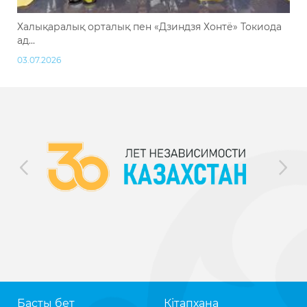
Халықаралық орталық пен «Дзиндзя Хонтё» Токиода
ад...
03.07.2026
Басты бет
Кітапхана