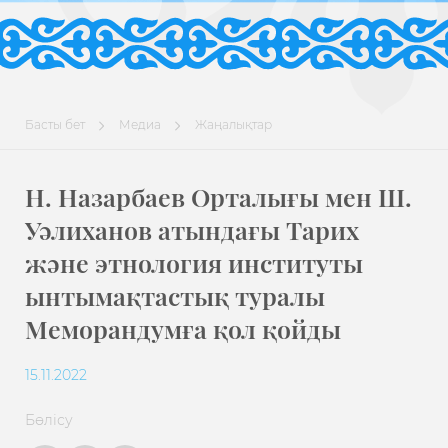
Басты бет
Медиа
Жаңалықтар
Н. Назарбаев Орталығы мен Ш.
Уәлиханов атындағы Тарих
және этнология институты
ынтымақтастық туралы
Меморандумға қол қойды
15.11.2022
Бөлісу