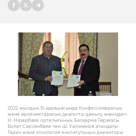
2022 жылдың 15 қарашасында Конфессияаралық
және өркениетаралық диалогты дамыту жөніндегі
Н. Назарбаев орталығының Басқарма Төрағасы
Болат Сәрсенбаев пен Ш. Уәлиханов атындағы
Тарих және этнология институтының директоры