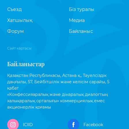
Съезд
Біз туралы
Хатшылық
Медиа
Форум
Байланыс
Сайт картасы
Байланыстар
Қазақстан Республикасы, Астана қ., Тәуелсіздік
даңғылы, 57, Бейбітшілік және келісім сарайы, 5
қабат
«Конфессияаралық және дінаралық диалогтың
халықаралық орталығы» коммерциялық емес
акционерлік қоғамы
ICIID
Facebook