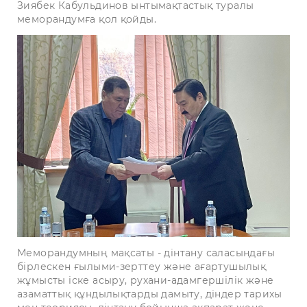
Зиябек Кабульдинов ынтымақтастық туралы
меморандумға қол қойды.
Меморандумның мақсаты - дінтану саласындағы
бірлескен ғылыми-зерттеу және ағартушылық
жұмысты іске асыру, рухани-адамгершілік және
азаматтық құндылықтарды дамыту, діндер тарихы