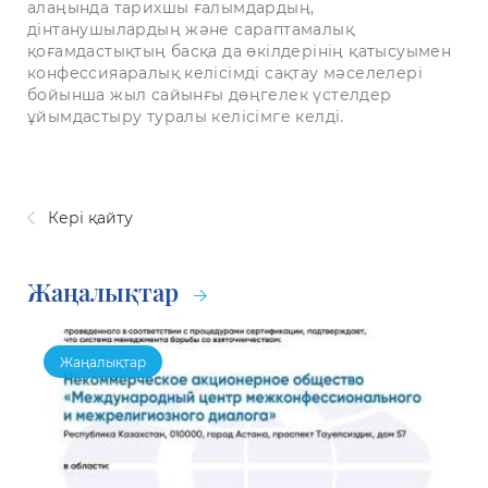
алаңында тарихшы ғалымдардың,
дінтанушылардың және сараптамалық
қоғамдастықтың басқа да өкілдерінің қатысуымен
конфессияаралық келісімді сақтау мәселелері
бойынша жыл сайынғы дөңгелек үстелдер
ұйымдастыру туралы келісімге келді.
Кері қайту
Жаңалықтар
Жаңалықтар