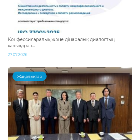
Конфессияаралық және дінаралық диалогтың
халықарал...
27.07.2026
Жаңалықтар