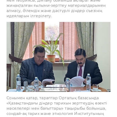
мен теориясы, дінтану бойынша ақпарат және
жинақталған ғылыми-зерттеу материалдарымен
алмасу, Әлемдік және дәстүрлі діндер съезінің
идеяларын ілгерілету.
Сонымен қатар, тараптар Орталық базасында
«Қазақстандағы діндер тарихын зерттеудің өзекті
мәселелері мен бағыттары» тақырыбы бойынша,
сондай-ақ тарих және этнология Институтының