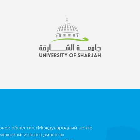
рное общество «Международный центр
межрелигиозного диалога»