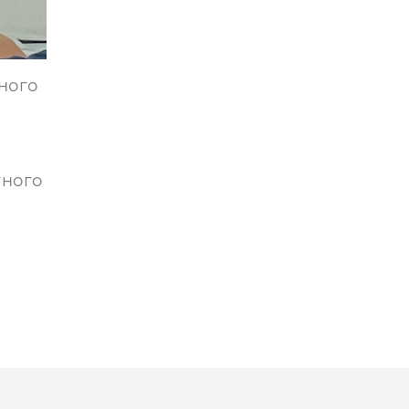
ного
тного