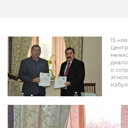
15 но
Центр
межко
диало
о сот
этнол
Кабул