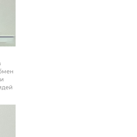
в
обмен
 и
идей