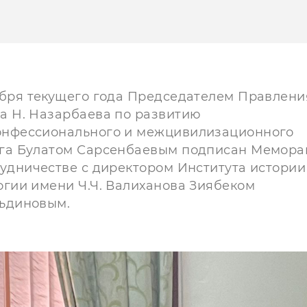
ября текущего года Председателем Правлени
а Н. Назарбаева по развитию
нфессионального и межцивилизационного
га Булатом Сарсенбаевым подписан Мемор
рудничестве с директором Института истории
огии имени Ч.Ч. Валиханова Зиябеком
ьдиновым.