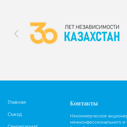
Контакты
Главная
Съезд
Некоммерческое акционе
межконфессионального и 
Секретариат