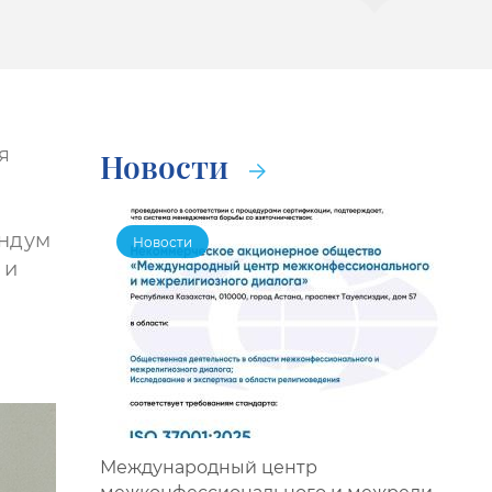
я
Новости
андум
Новости
 и
Международный центр