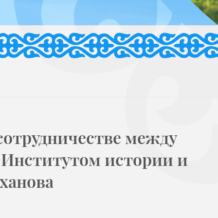
сотрудничестве между
и Институтом истории и
иханова