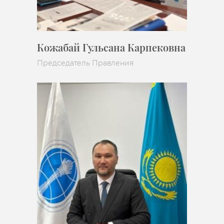
Кожабай Гульсана Карпековна
Председатель Правления