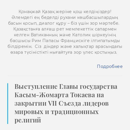
Қонақжай Қазақ жеріне қош келдіңіздер!
Әлемдегі ең беделді рухани көшбасшылардың
басын қосып, диалог құру – біз үшін зор мәртебе.
Қазақстанға алғаш рет мемлекеттік сапармен
келген Ватиканның және Католик шіркеуінің
басшысы Рим Папасы Францискіге ілтипатымды
білдіремін. Сіз діндер және халықтар арасындағы
өзара түсіністікті нығайтуға зор үлес қостыңыз.
Подробнее
Выступление Главы государства
Касым-Жомарта Токаева на
закрытии VII Съезда лидеров
мировых и традиционных
религий