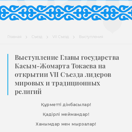
Главная
Съезд
VII Съезд
Выступления
Выступление Главы государства
Касым-Жомарта Токаева на
открытии VII Съезда лидеров
мировых и традиционных
религий
Құрметті дінбасылар!
Қадірлі меймандар!
Ханымдар мен мырзалар!