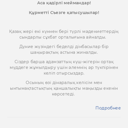
Аса қадірлі меймандар!
Құрметті Съезге қатысушылар!
Қазақ жері екі күннен бері түрлі мәдениеттердің
сындарлы сұхбат орталығына айналды.
Дүние жүзіндегі беделді дінбасылар бір
шаңырақтың астына жиналды.
Сіздер барша адамзаттың күш-жігерін ортақ
мүддеге жұмылдыру үшін әлемнің әр түкпірінен
келіп отырсыздар.
Осының өзі дінаралық келісім мен
ынтымақтастықтың қаншалықты маңызды екенін
көрсетеді.
Подробнее