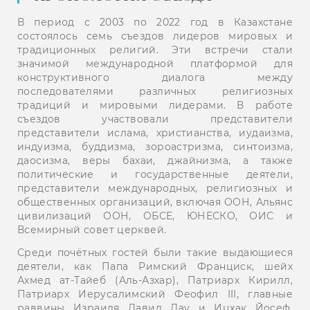
В период с 2003 по 2022 год в Казахстане
состоялось семь съездов лидеров мировых и
традиционных религий. Эти встречи стали
значимой международной платформой для
конструктивного диалога между
последователями различных религиозных
традиций и мировыми лидерами. В работе
съездов участвовали представители
представители ислама, христианства, иудаизма,
индуизма, буддизма, зороастризма, синтоизма,
даосизма, веры бахаи, джайнизма, а также
политические и государственные деятели,
представители международных, религиозных и
общественных организаций, включая ООН, Альянс
цивилизаций ООН, ОБСЕ, ЮНЕСКО, ОИС и
Всемирный совет церквей.
Среди почётных гостей были такие выдающиеся
деятели, как Папа Римский Франциск, шейх
Ахмед ат-Тайеб (Аль-Азхар), Патриарх Кирилл,
Патриарх Иерусалимский Феофил III, главные
раввины Израиля Давид Лау и Ицхак Йосеф,