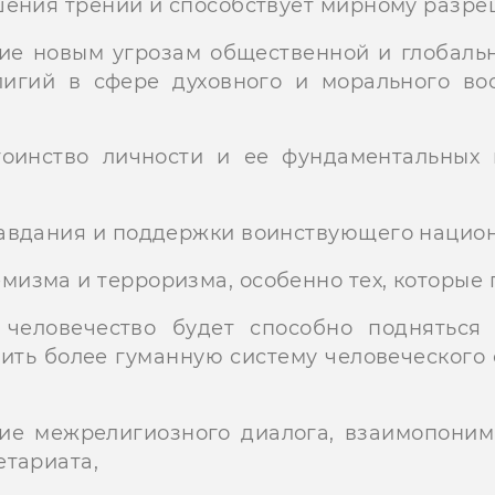
шения трений и способствует мирному разр
вие новым угрозам общественной и глобальн
лигий в сфере духовного и морального во
оинство личности и ее фундаментальных 
равдания и поддержки воинствующего нацио
изма и терроризма, особенно тех, которые
человечество будет способно подняться
роить более гуманную систему человеческог
тие межрелигиозного диалога, взаимопоним
етариата,