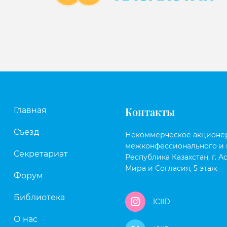
Контакты
Главная
Съезд
Некоммерческое акционе
межконфессионального и 
Секретариат
Республика Казахстан, г. Ас
Мира и Согласия, 5 этаж
Форум
Библиотека
ICIID
О нас