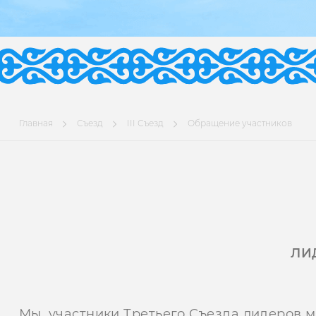
Главная
Съезд
III Съезд
Обращение участников
ЛИ
Мы, участники Третьего Съезда лидеров 