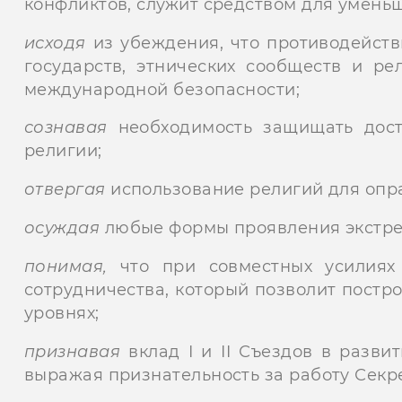
конфликтов, служит средством для умень
исходя
из убеждения, что противодейст
государств, этнических сообществ и ре
международной безопасности;
сознавая
необходимость защищать дост
религии;
отвергая
использование религий для оп
осуждая
любые формы проявления экстрем
понимая,
что при совместных усилиях 
сотрудничества, который позволит пост
уровнях;
признавая
вклад I и II Съездов в разви
выражая признательность за работу Секр