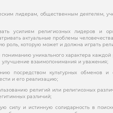
еским лидерам, общественным деятелям, уч
вать усилиям религиозных лидеров и ор
атривать актуальные проблемы человечеств
ю роль, которую может и должна играть рели
 пониманию уникального характера каждой 
а улучшение взаимопонимания и уважения;
анию посредством культурных обменов и с
ести и его реализацию;
ользованию религий или религиозных различ
егитимных различий;
ую силу и истинную солидарность в поиск