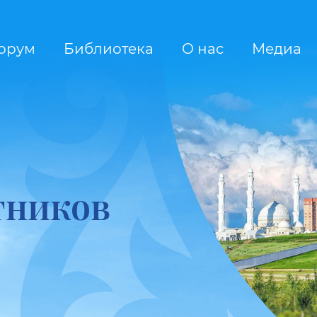
орум
Библиотека
О нас
Медиа
тников