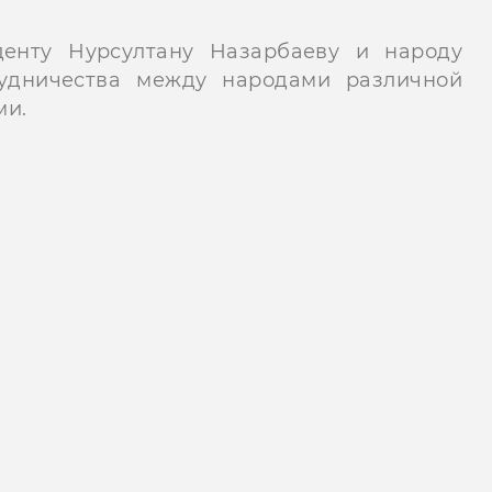
денту Нурсултану Назарбаеву и народу
рудничества между народами различной
ми.