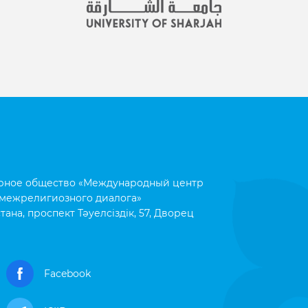
рное общество «Международный центр
межрелигиозного диалога»
тана, проспект Тәуелсіздік, 57, Дворец
Facebook