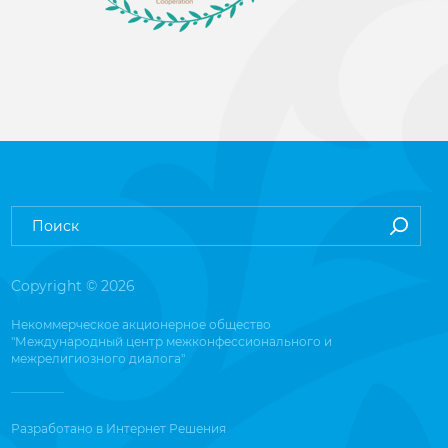
Copyright © 2026
Некоммерческое акционерное общество
"Международный центр межконфессионального и
межрелигиозного диалога"
Разработано в
Интернет Решения