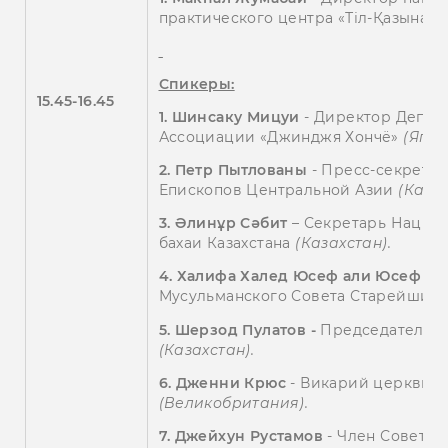
практического центра «Тіл-Қазына»
Спикеры:
15.45-16.45
1.
Шинсаку Мицуи
- Директор Депар
Ассоциации «Джинджя Хончё»
(Япон
2. Петр Пытлованы
- Пресс-секрета
Епископов Центральной Азии
(Казах
3.
Әлинұр Сәбит
– Секретарь Национ
бахаи Казахстана
(Казахстан).
4. Халифа Халед Юсеф али Юсеф
- 
Мусульманского Совета Старейшин
5. Шерзод Пулатов -
Председатель С
(Казахстан).
6.
Дженни Крюс
- Викарий церкви С
(Великобритания).
7. Джейхун Рустамов
- Член Совета