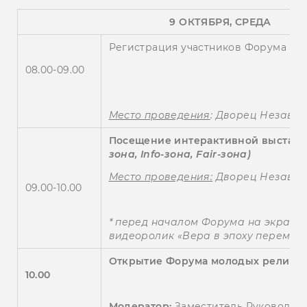
9 ОКТЯБРЯ, 
Регистрация участников Форума мо
08.00-09.00
Место проведения
: Дворец Независ
Посещение интерактивной выстав
зона
,
Info
-зона
,
Fair
-зона
)
Место проведения:
Дворец Независи
09.00-10.00
* п
еред началом Форума на экрана
видеоролик «Вера в эпоху перемен
Открытие Форума молодых религи
1
0
.00
Модератор:
Заместитель Руководите