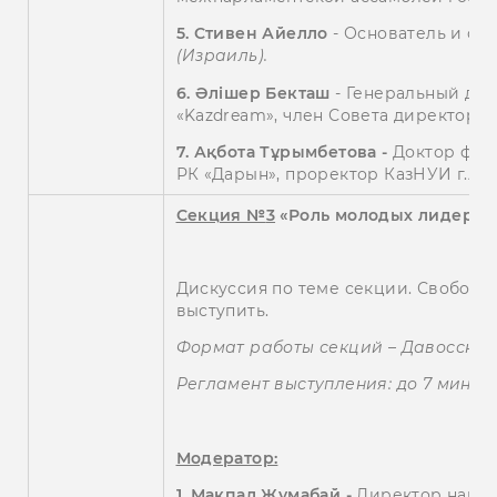
5.
Стивен Айелло
- Основатель и сод
(Израиль).
6.
Әлішер Бекташ
- Генеральный дир
«Kazdream», член Совета директоро
7. Ақбота Тұрымбетова -
Доктор фил
РК «Дарын», проректор КазНУИ г.Ас
Секция №
3
«Роль молодых лидеров 
Дискуссия по теме секции. Свобод
выступить.
Формат работы секций – Давосски
Регламент выступления: до 7 мин.
Модератор:
1.
Макпал Жумабай -
Директор нацио