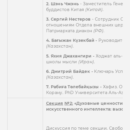
2. Шэнь Чжэнь
- Заместитель Генер
буддистов Китая
(Китай).
3.
Сергий Нестеров
- Сотрудник Се
отношениям Отдела внешних церков
Патриархата диакон
(РФ).
4.
Бағыжан Күзекбай -
Руководител
(Казахстан).
5.
Яхия Джахангири -
Ходжат аль-Ис
школы мысли
(Иран).
6. Дмитрий Байдек -
Ключарь Успенс
(Казахстан).
7.
Рабиға Төлебайқызы -
Хафиз. Обл
Корану. PhD Университета Аль-Азха
Секция
№2:
«
Духовные ценности
в 
искусственного интеллекта
: вызов
Дискуссия по теме секции. Свобод