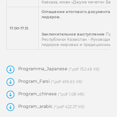
Кавказа, имам «Джума мечети» Баку
Оглашение итогового документа Ф
лидеров
.
17.00-17.15
Заключительное выступление
Предс
Республики Казахстан - Руководите
лидеров мировых и традиционных 
Programma_Japanese
(*.pdf 752.48 Кб)
Program_Farsi
(*.pdf 496.65 Кб)
Program_chinese
(*.pdf 1.08 Мб)
Program_arabic
(*.pdf 422.37 Кб)