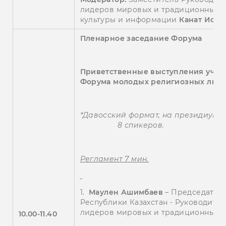
лидеров мировых и традиционных р
культуры и информации
Канат Иска
Пленарное заседание Форума
Приветственные выступления участ
Форума молодых религиозных лид
*Давосский формат, на президиуме
8 спикеров.
Регламент 7 мин.
1.
М
аулен
Ашимбаев
– Председатель
Республики Казахстан - Руководите
лидеров мировых и традиционных р
1
0
.
0
0-1
1
.
4
0