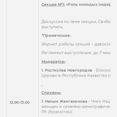
Секция №1:
«Роль молодых лидеров 
Дискуссия по теме секции. Свобод
выступить.
*Примечание:
Формат работы секций – давосский
Регламент выступления: до 7 мин.
Модератор:
1.
Ростислав Новгородов
- Епископ 
Церкви в Республике Казахстан
(пр
Спикеры:
1.
Назым Жангазинова -
Член Национ
1
2
.00-1
3
.
00
женщин и семейно-демографическо
РК
(Казахстан).