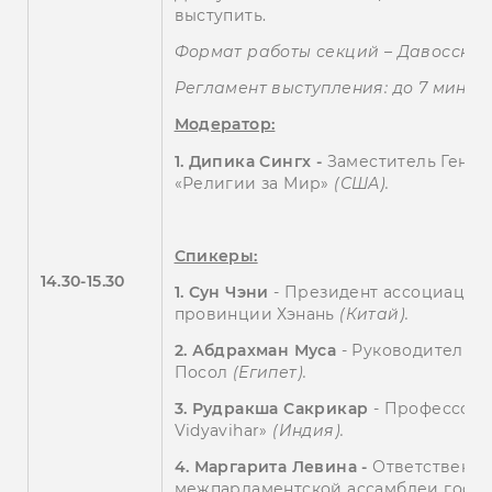
выступить.
Формат работы секций – Давосски
Регламент выступления: до 7 мин.
Модератор:
1.
Дипика Сингх -
Заместитель Гене
«Религии за Мир»
(США).
Спикеры:
14.30-15.30
1.
Сун Чэни
- Президент ассоциации
провинции Хэнань
(Китай).
2.
Абдрахман Муса
- Руководитель 
Посол
(Египет).
3.
Рудракша Сакрикар
- Профессор 
Vidyavihar»
(Индия).
4. Маргарита
Левина
-
Ответственн
межпарламентской ассамблеи госуд