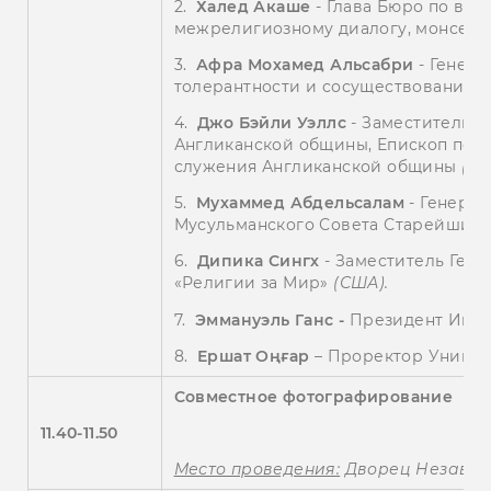
2.
Халед Акаше
- Глава Бюро по во
межрелигиозному диалогу, монсен
3.
Афра Мохамед Альсабри
- Генер
толерантности и сосуществования 
4.
Джо Бэйли Уэллс
-
Заместитель Г
Англиканской общины, Епископ по 
служения Англиканской общины
(
ан
5.
Мухаммед Абдельсалам
- Генерал
Мусульманского Совета Старейшин
6.
Дипика Сингх
- Заместитель Ген
«Религии за Мир»
(США).
7.
Эммануэль Ганс -
Президент Инст
8.
Ершат Оңғар
– Проректор Униве
Совместное фотографирование
1
1
.40-1
1
.50
Место проведения:
Дворец Независи