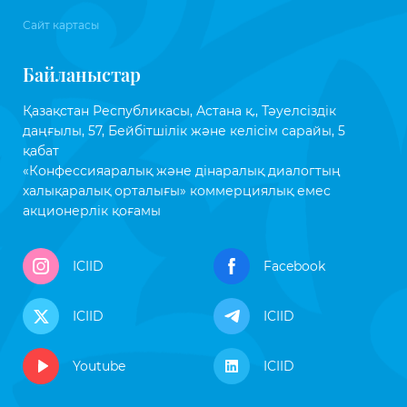
Сайт картасы
Байланыстар
Қазақстан Республикасы, Астана қ., Тәуелсіздік
даңғылы, 57, Бейбітшілік және келісім сарайы, 5
қабат
«Конфессияаралық және дінаралық диалогтың
халықаралық орталығы» коммерциялық емес
акционерлік қоғамы
ICIID
Facebook
ICIID
ICIID
Youtube
ICIID