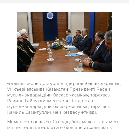
Әлемдік және дәстүрлі діндер көшбасшыларының
VII съезі аясында Қазақстан Президенті Ресей
мұсылмандары діни басқармасының төрағасы
Равиль Гайнутдинмен және Татарстан
мұсылмандары діни басқармасының төрағасы
Камиль Самигуллинмен кездесу өткізді.
Мемлекет басшысы Съездің биік мақсаттары мен
міндеттерін ілгерілетуге белсене атсалысқаны