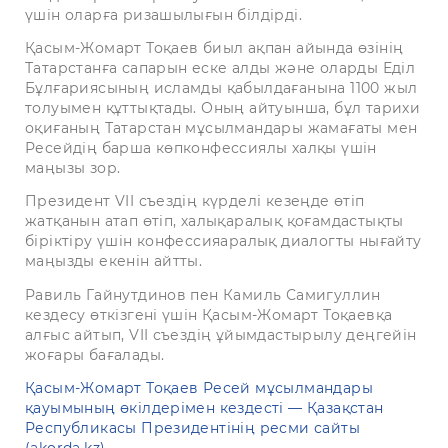
үшін оларға ризашылығын білдірді.
Қасым-Жомарт Тоқаев биыл ақпан айында өзінің
Татарстанға сапарын еске алды және оларды Еділ
Бұлғариясының исламды қабылдағанына 1100 жыл
толуымен құттықтады. Оның айтуынша, бұл тарихи
оқиғаның Татарстан мұсылмандары жамағаты мен
Ресейдің барша көпконфессиялы халқы үшін
маңызы зор.
Президент VII съездің күрделі кезеңде өтіп
жатқанын атап өтіп, халықаралық қоғамдастықты
біріктіру үшін конфессияаралық диалогты нығайту
маңызды екенін айтты.
Равиль Гайнутдинов пен Камиль Самигуллин
кездесу өткізгені үшін Қасым-Жомарт Тоқаевқа
алғыс айтып, VII съездің ұйымдастырылу деңгейін
жоғары бағалады.
Қасым-Жомарт Тоқаев Ресей мұсылмандары
қауымының өкілдерімен кездесті — Қазақстан
Республикасы Президентінің ресми сайты
(akorda.kz)