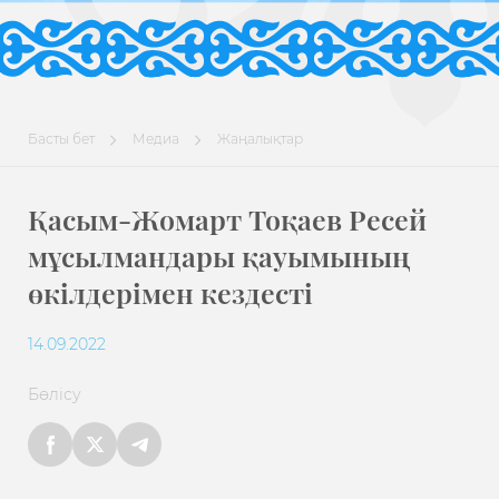
Басты бет
Медиа
Жаңалықтар
Қасым-Жомарт Тоқаев Ресей
мұсылмандары қауымының
өкілдерімен кездесті
14.09.2022
Бөлісу