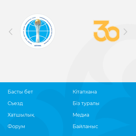
Басты бет
Кітапхана
Съезд
Біз туралы
Хатшылық
Медиа
Форум
Байланыс