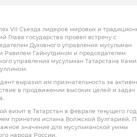
лях VII Съезда лидеров мировых и традицио
ий Глава государства провел встречу с
едателем Духовного управления мусульман
и Равилем Гайнутдином и председателем
ного управления мусульман Татарстана Кам
уллином.
дент выразил им признательность за активн
ствие в продвижении высоких целей и задач
а.
ой визит в Татарстан в феврале текущего год
ием принятия ислама Волжской Булгарией. П
 важное значение для мусульманской уммы
ого народа России.