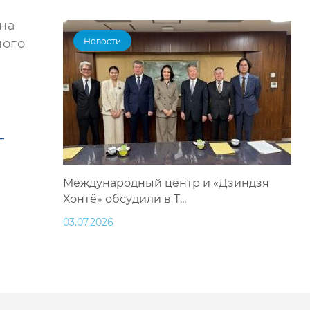
 на
ного
Новости
—
Международный центр и «Дзиндзя
Хонтё» обсудили в Т...
03.07.2026