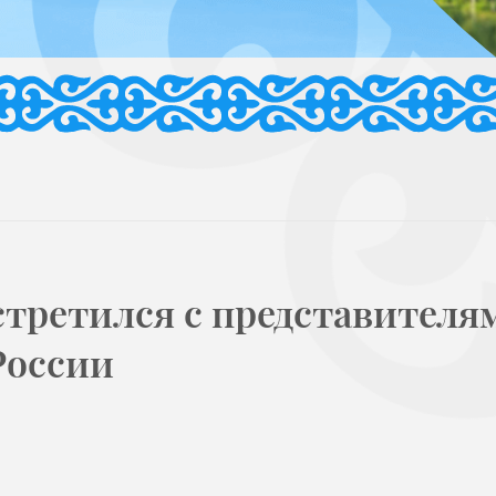
третился с представителя
России