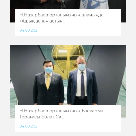
Н.Назарбаев орталығының алаңында
«Ашық аспан астын...
04.09.2021
Н.Назарбаев орталығының Басқарма
Төрағасы Болат Сә...
04.09.2021