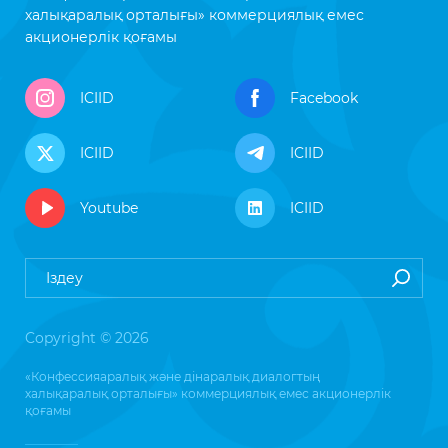
халықаралық орталығы» коммерциялық емес
акционерлік қоғамы
ICIID
Facebook
ICIID
ICIID
Youtube
ICIID
Copyright © 2026
«Конфессияаралық және дінаралық диалогтың
халықаралық орталығы» коммерциялық емес акционерлік
қоғамы