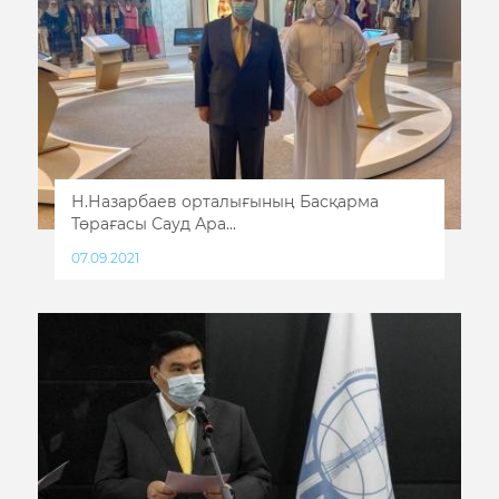
Н.Назарбаев орталығының Басқарма
Төрағасы Сауд Ара...
07.09.2021