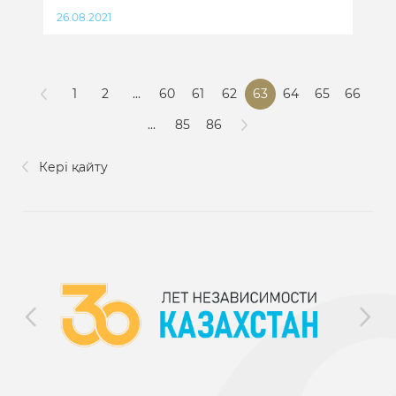
26.08.2021
1
2
...
60
61
62
63
64
65
66
...
85
86
Кері қайту