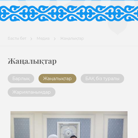
Басты бет
Медиа
Жаңалықтар
Жаңалықтар
Барлық
Жаңалықтар
БАҚ біз туралы
Жарияланымдар