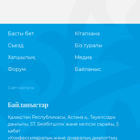
Басты бет
Кітапхана
Съезд
Біз туралы
Хатшылық
Медиа
Форум
Байланыс
Сайт картасы
Байланыстар
Қазақстан Республикасы, Астана қ., Тәуелсіздік
даңғылы, 57, Бейбітшілік және келісім сарайы, 5
қабат
«Конфессияаралық және дінаралық диалогтың