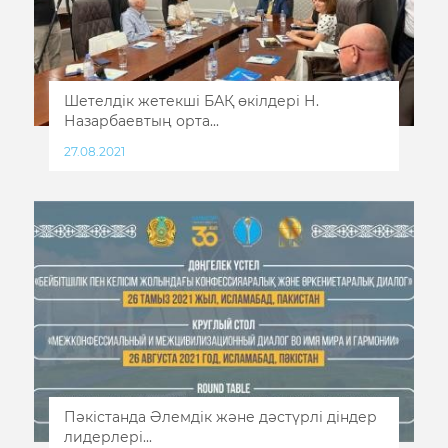
Шетелдік жетекші БАҚ өкілдері Н.
Назарбаевтың орта...
27.08.2021
Пәкістанда Әлемдік және дәстүрлі діндер
лидерлері...