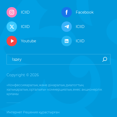
ICIID
Facebook
ICIID
ICIID
Youtube
ICIID
Copyright © 2026
«Конфессияаралық және дінаралық диалогтың
халықаралық орталығы» коммерциялық емес акционерлік
қоғамы
Интернет Решения
құрастырған