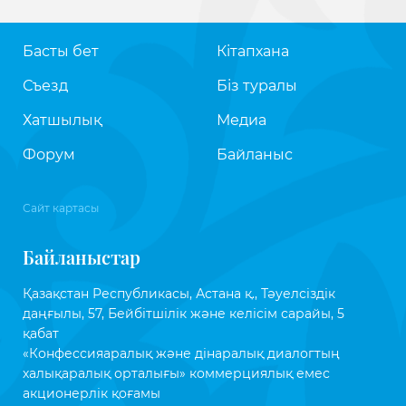
Басты бет
Кітапхана
Съезд
Біз туралы
Хатшылық
Медиа
Форум
Байланыс
Сайт картасы
Байланыстар
Қазақстан Республикасы, Астана қ., Тәуелсіздік
даңғылы, 57, Бейбітшілік және келісім сарайы, 5
қабат
«Конфессияаралық және дінаралық диалогтың
халықаралық орталығы» коммерциялық емес
акционерлік қоғамы