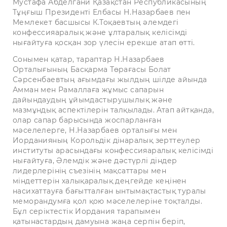
Мустафа Абделгани Қазақстан Республикасының
Тұңғыш Президенті Елбасы Н.Назарбаев пен
Мемлекет басшысы К.Тоқаевтың әлемдегі
конфессияаралық және ұлтаралық келісімді
нығайтуға қосқан зор үлесін ерекше атап өтті.
Сонымен қатар, тараптар Н.Назарбаев
Орталығының Басқарма Төрағасы Болат
Сәрсенбаевтың ағымдағы жылдың шілде айында
Амман мен Рамаллаға жұмыс сапарын
дайындаудың ұйымдастырушылық және
мазмұндық аспектілерін талқылады. Атап айтқанда,
олар сапар барысында жоспарланған
мәселелерге, Н.Назарбаев орталығы мен
Иорданияның Корольдік дінаралық зерттеулер
институты арасындағы конфессияаралық келісімді
нығайтуға, Әлемдік және дәстүрлі діндер
лидерлерінің съезінің мақсаттары мен
міндеттерін халықаралық деңгейде кеңінен
насихаттауға бағытталған ынтымақтастық туралы
меморандумға қол қою мәселелеріне тоқталды.
Бұл серіктестік Иордания тарапымен
қатынастардың дамуына жаңа серпін беріп,