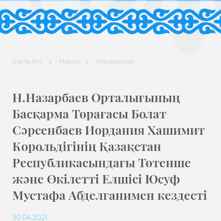
Басты бет
Медиа
Жаңалықтар
Н.Назарбаев Орталығының
Басқарма Төрағасы Болат
Сәрсенбаев Иордания Хашимит
Корольдігінің Қазақстан
Республикасындағы Төтенше
және Өкілетті Елшісі Юсуф
Мустафа Абделганимен кездесті
30.04.2021