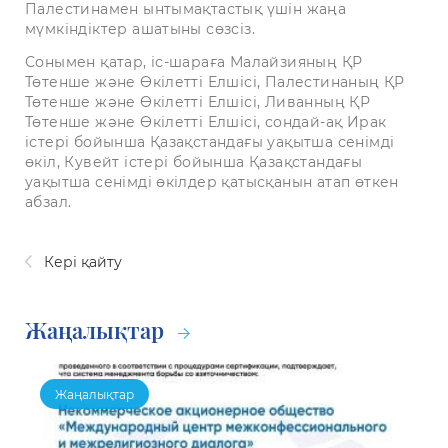
Палестинамен ынтымақтастық үшін жаңа
мүмкіндіктер ашатыны сөзсіз.
Сонымен қатар, іс-шараға Малайзияның ҚР
Төтенше және Өкілетті Елшісі, Палестинаның ҚР
Төтенше және Өкілетті Елшісі, Ливанның ҚР
Төтенше және Өкілетті Елшісі, сондай-ақ Ирак
істері бойынша Қазақстандағы уақытша сенімді
өкіл, Кувейт істері бойынша Қазақстандағы
уақытша сенімді өкілдер қатысқанын атап өткен
абзал.
Кері қайту
Жаңалықтар
Жаңалықтар