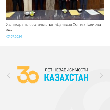
Халықаралық орталық пен «Дзиндзя Хонтё» Токиода
ад...
03.07.2026