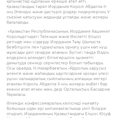
қатынастар құрғанын ерекше атап өтті.
Қазақстандық тарап Иордания Королі Абдалла II-
нің Әлемдік және дәстүрлі діндер лидерлерінің V
съезіне қатысуын жадында ұстайды және жоғары
бағалайды.
«Қазақстан Республикасының Иордания Хашимит
Корольдігіндегі Төтенше және Өкілетті Елшісі
ретінде мен сіздерді Иордания Таяу Шығыста
бейбітшілік пен тұрақтылық орнату үшін көп күш
жұмсады деп сендіре аламын. Бүгінгі таңда біздің
елдеріміз әлемдегі бітімгершілік қызметті
дамытуда сенімді серіктестер болып табылады.
Осы орайда, Н.Назарбаевтың «Ядролық қарусыз
әлемге және жаһандық қауіпсіздікке қосқан үлесі
үшін» халықаралық сыйлығының алғашқы иегері
атанған Король Абдалла II-нің жоғары еңбегі бар
екенін атап өткен жөн, деді Орталықтың Басқарма
Төрағасы.
Әлемдік конфессияаралық келісімді нығайту
бойынша одан әрі ынтымақтастыққа үміт білдіре
отырып, Иорданияның Қазақстандағы Елшісі Юсуф