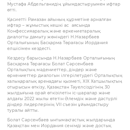
Мустафа Абдельганидің ұйымдастыруымен ифтар
өтті.
Қасиетті Рамазан айының құрметіне арналған
ифтар – жұмыстық кешкі ас аясында
Конфессияаралық және өркениетаралық
диалогты дамыту жөніндегі Н.Назарбаев
Орталығының Басқарма Төрағасы Иордания
елшісімен кездесті.
Кездесу барысында Н.Назарбаев Орталығының
Басқарма Төрағасы Болат Сәрсенбаев
Орталықтың мәдениеттер, діндер және
өркениеттер диалогын ілгерілетудегі Орталықтың
халықаралық аренадағы қызметі, XIX Хатшылықтың
отырысын өткізу, Қазақстан Тәуелсіздігінің 30
жылдығына орай өткізілетін іс-шаралар және
алдағы 2022 жылы өтетін Әлемдік және дәстүрлі
діндер лидерлерінің VII съезін ұйымдастыру
туралы айтты.
Болат Сәрсенбаев ынтымақтастық жылдарында
Қазақстан мен Иордания сенімді және достық