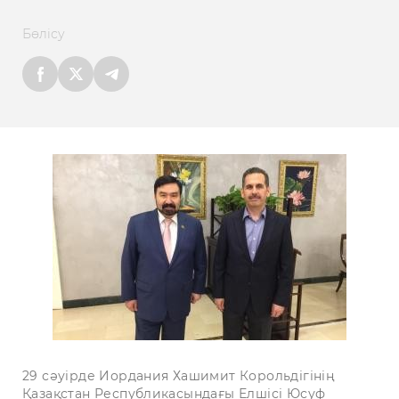
Бөлісу
29 сәуірде Иордания Хашимит Корольдігінің
Қазақстан Республикасындағы Елшісі Юсуф