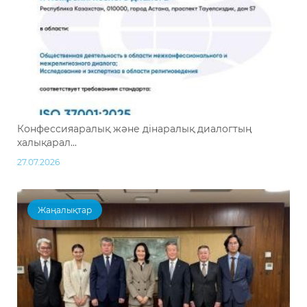
Конфессияаралық және дінаралық диалогтың
халықарал...
27.07.2026
Жаңалықтар