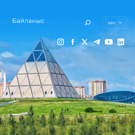
Байланыс
қаз