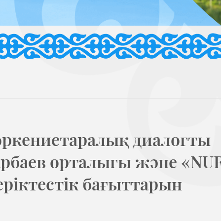
өркениетаралық диалогты
арбаев орталығы және «NU
серіктестік бағыттарын