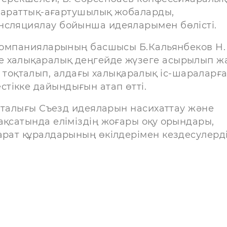
ақпараттық-ағартушылық жобаларды,
нсляциялау бойынша идеяларымен бөлісті.
а компанияларының басшысы Б.Кальянбеков Н.
е халықаралық деңгейде жүзеге асырылып ж
оқталып, алдағы халықаралық іс-шараларғ
тікке дайындығын атап өтті.
 орталығы Съезд идеяларын насихаттау және
ақсатында еліміздің жоғары оқу орындары,
арат құралдарының өкілдерімен кездесулерд