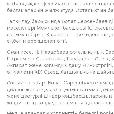
жаһандық конфессияаралық және дінарал
бастамаларын жылжытуда Орталықтың бас
Талқылау барысында Болат Сәрсенбаев д
мәселелері Мемлекет басшысы Қ.Тоқаевты
сонымен бірге, Қазақстан Президентінің 
еңбегін ерекшелеп өтті.
Оған қоса, Н. Назарбаев орталығының Ба
Парламент Сенатының Төрағасы – Съезд 
Ақпарат және қоғамдық даму министрлігі, 
өткізілетін XIX Съезд Хатшылығына дайын
Сонымен қатар, Болат Сәрсенбаев елімізд
диалог жаһандық алаңының танымалдылығ
және дәстүрлі діндер көшбасшыларының с
холдингінің қолдауы аса маңызды екендігі
Медиа алаңдағы холдингтің беделді ролі