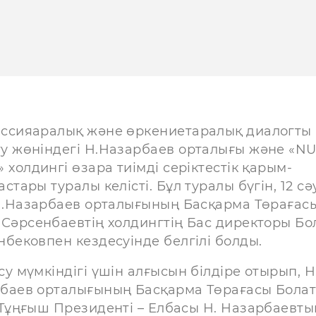
ссияаралық және өркениетаралық диалогты
у жөніндегі Н.Назарбаев орталығы және «N
 холдингі өзара тиімді серіктестік қарым-
стары туралы келісті. Бұл туралы бүгін, 12 сә
 Н.Назарбаев орталығының Басқарма Төрағас
 Сәрсенбаевтің холдингтің Бас директоры Бо
нбековпен кездесуінде белгілі болды.
су мүмкіндігі үшін алғысын білдіре отырып, Н
баев орталығының Басқарма Төрағасы Бола
Тұңғыш Президенті – Елбасы Н. Назарбаевты