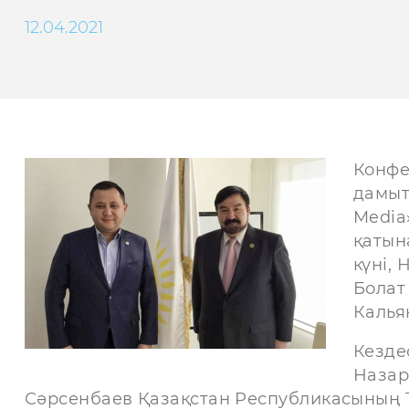
12.04.2021
Конфе
дамыт
Media»
қатына
күні,
Болат
Калья
Кезде
Назар
Сәрсенбаев Қазақстан Республикасының 