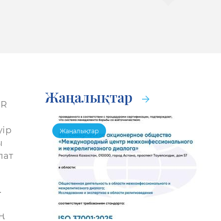
Жаңалықтар
UR
уір
Жаңалықтар
ы
лат
.
т
ң