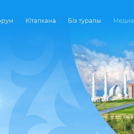
орум
Кітапхана
Біз туралы
Медиа