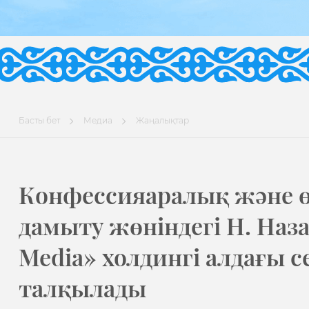
Басты бет
Медиа
Жаңалықтар
Конфессияаралық және 
дамыту жөніндегі Н. Наз
Media» холдингі алдағы 
талқылады