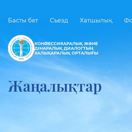
Басты бет
Съезд
Хатшылық
Ф
КОНФЕССИЯАРАЛЫҚ ЖӘНЕ
ДІНАРАЛЫҚ ДИАЛОГТЫҢ
ХАЛЫҚАРАЛЫҚ ОРТАЛЫҒЫ
Жаңалықтар