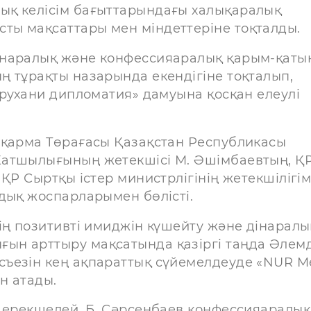
ық келісім бағыттарындағы халықаралық
ты мақсаттары мен міндеттеріне тоқталды.
інаралық және конфессияаралық қарым-қаты
ң тұрақты назарында екендігіне тоқталып,
«рухани дипломатия» дамуына қосқан елеулі
сқарма Төрағасы Қазақстан Республикасы
Хатшылығының жетекшісі М. Әшімбаевтың, Қ
ҚР Сыртқы істер министрлігінің жетекшілігі
дық жоспарларымен бөлісті.
ің позитивті имиджін күшейту және дінаралы
ын арттыру мақсатында қазіргі таңда Әлемд
ъезін кең ақпараттық сүйемелдеуде «NUR M
н атады.
н ерекшелей, Б. Сәрсенбаев конфессияаралық