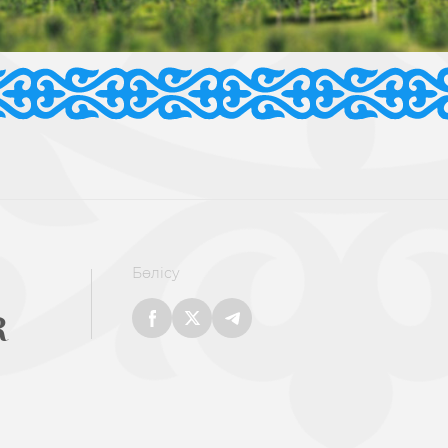
Бөлісу
R