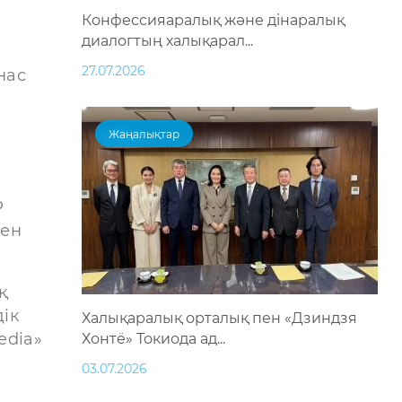
Конфессияаралық және дінаралық
диалогтың халықарал...
27.07.2026
нас
Жаңалықтар
Р
мен
қ
ік
Халықаралық орталық пен «Дзиндзя
edia»
Хонтё» Токиода ад...
03.07.2026