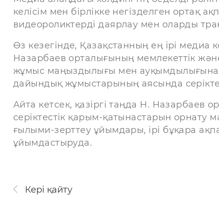
келісім мен бірлікке негізделген ортақ 
видеороликтерді даярлау мен оларды тра
Өз кезегінде, Қазақстанның ең ірі меди
Назарбаев орталығының мемлекеттік жән
жұмыс маңыздылығы мен ауқымдылығына т
дайындық жұмыстарының аясында серіктес
Айта кетсек, қазіргі таңда Н. Назарбаев
серіктестік қарым-қатынастарын орнату м
ғылыми-зерттеу ұйымдары, ірі бұқара ақп
ұйымдастыруда.
Кері қайту