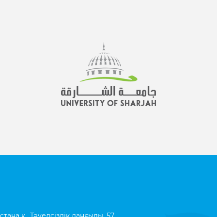
ана қ., Тәуелсіздік даңғылы, 57,