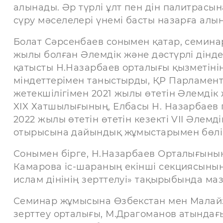
алынады. Әр түрлі ұлт пен дін палитрасын
сүру мәселелері үнемі басты назарға алы
Болат Сәрсенбаев сонымен қатар, семин
жылы болған Әлемдік және дәстүрлі дінде
қатысты Н.Назарбаев орталығы қызметінің
міндеттерімен таныстырды, ҚР Парламен
жетекшілігімен 2021 жылы өтетін Әлемдік
XIX Хатшылығының, Елбасы Н. Назарбаев
2022 жылы өтетін өтетін кезекті VII Әлемд
отырысына дайындық жұмыстарымен бөліс
Сонымен бірге, Н.Назарбаев Орталығының
Камарова іс-шараның екінші секциясының
ислам дінінің зерттелуі» тақырыбында м
Семинар жұмысына Өзбекстан мен Малай
зерттеу орталығы, М.Драгоманов атындағы