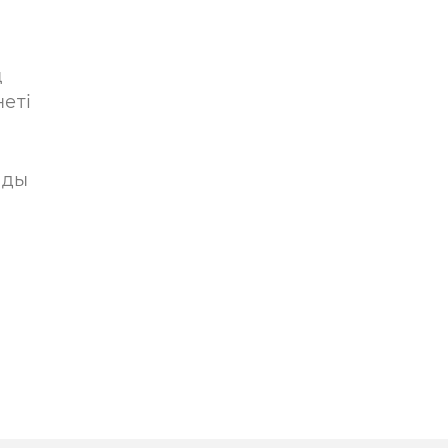
ң
еті
лды