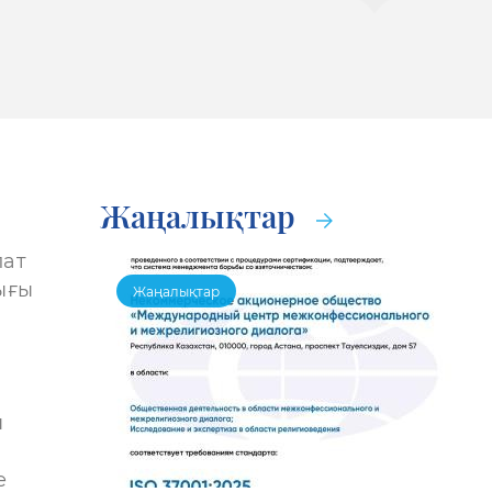
Жаңалықтар
лат
ығы
Жаңалықтар
ы
е