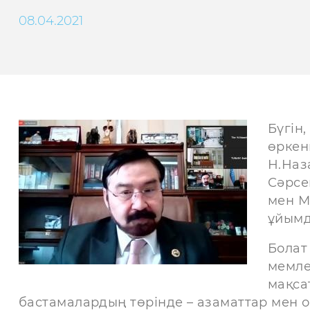
08.04.2021
Бүгін
өркен
Н.Наз
Сәрсе
мен М
ұйымд
Болат 
мемле
мақса
бастамалардың төрінде – азаматтар мен 