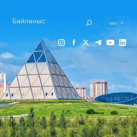
Байланыс
қаз