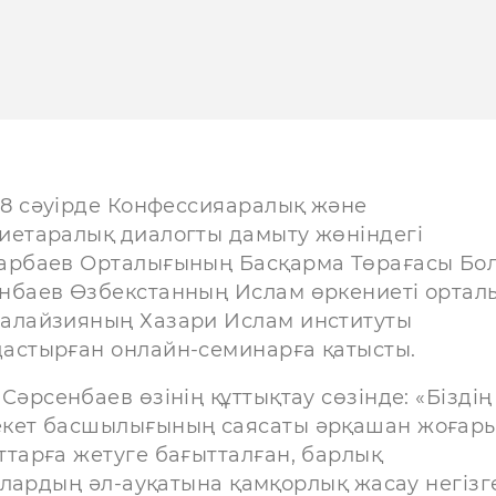
, 8 сәуірде Конфессияаралық және
иетаралық диалогты дамыту жөніндегі
арбаев Орталығының Басқарма Төрағасы Бо
нбаев Өзбекстанның Ислам өркениеті ортал
алайзияның Хазари Ислам институты
астырған онлайн-семинарға қатысты.
Сәрсенбаев өзінің құттықтау сөзінде: «Біздің
кет басшылығының саясаты әрқашан жоғар
ттарға жетуге бағытталған, барлық
олардың әл-ауқатына қамқорлық жасау негізг