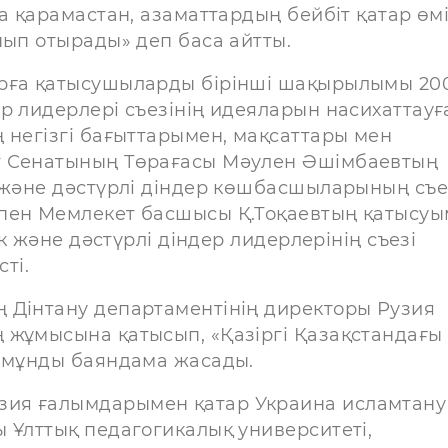
а қарамастан, азаматтардың бейбіт қатар өм
нып отырады» деп баса айтты.
арға қатысушыларды бірінші шақырылымы 20
р лидерлері съезінің идеяларын насихаттауғ
 негізгі бағыттарымен, мақсаттары мен
т Сенатының Төрағасы Мәулен Әшімбаевтың
 және дәстүрлі діндер көшбасшыларының съе
 пен Мемлекет басшысы Қ.Тоқаевтың қатысу
ік және дәстүрлі діндер лидерлерінің съезі
ті.
 Дінтану департаментінің директоры Рузия
 жұмысына қатысып, «Қазіргі Қазақстандағы
азмұнды баяндама жасады.
зия ғалымдарымен қатар Украина исламтану
 Ұлттық педагогикалық университеті,