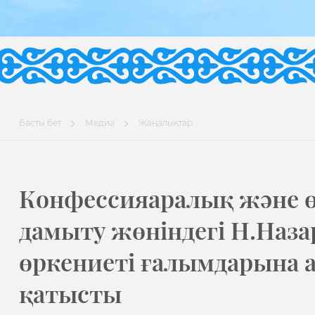
Басты бет
Медиа
Жаңалықтар
Конфессияаралық және 
дамыту жөніндегі Н.Наз
өркениеті ғалымдарына 
қатысты