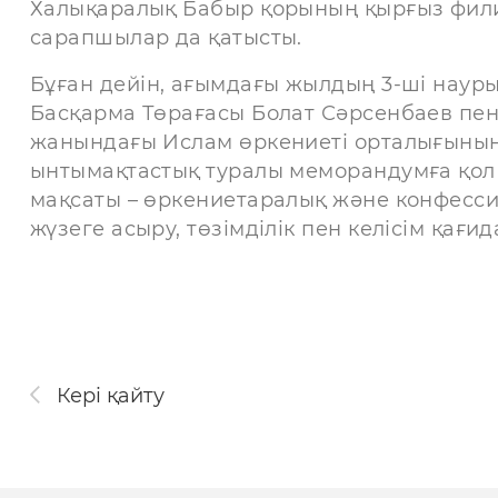
Халықаралық Бабыр қорының қырғыз фили
сарапшылар да қатысты.
Бұған дейін, ағымдағы жылдың 3-ші нау
Басқарма Төрағасы Болат Сәрсенбаев пе
жанындағы Ислам өркениеті орталығыны
ынтымақтастық туралы меморандумға қол
мақсаты – өркениетаралық және конфесс
жүзеге асыру, төзімділік пен келісім қағ
Кері қайту