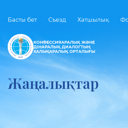
Басты бет
Съезд
Хатшылық
Ф
КОНФЕССИЯАРАЛЫҚ ЖӘНЕ
ДІНАРАЛЫҚ ДИАЛОГТЫҢ
ХАЛЫҚАРАЛЫҚ ОРТАЛЫҒЫ
Жаңалықтар