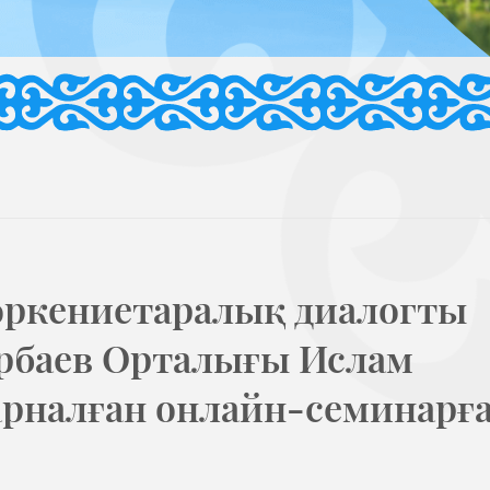
өркениетаралық диалогты
арбаев Орталығы Ислам
арналған онлайн-семинарғ