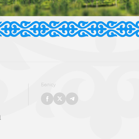
Бөлісу
а