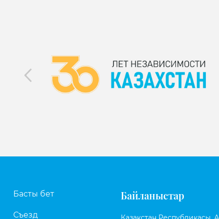
Байланыстар
Басты бет
Съезд
Қазақстан Республикасы, Аст