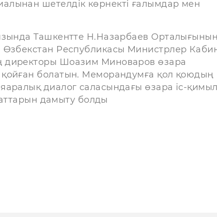
алынан шетелдік көрнекті ғалымдар мен
рызында Ташкентте Н.Назарбаев Орталығыны
н Өзбекстан Республикасы Министрлер Кабин
ң директоры Шоазим Миноваров өзара
 қойған болатын. Меморандумға қол қоюдың
ияаралық диалог саласындағы өзара іс-қимы
идаттарын дамыту болды