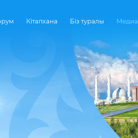
орум
Кітапхана
Біз туралы
Медиа