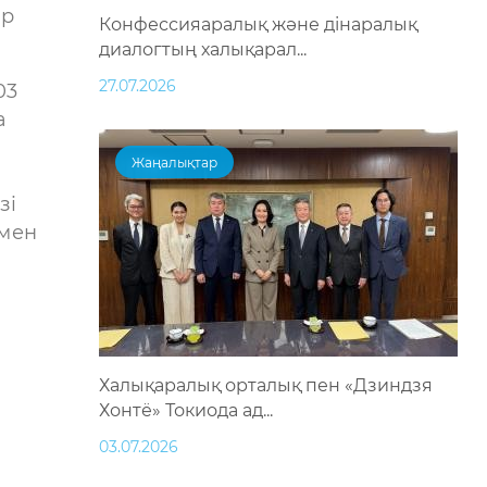
ір
Конфессияаралық және дінаралық
диалогтың халықарал...
27.07.2026
03
а
Жаңалықтар
зі
ымен
Халықаралық орталық пен «Дзиндзя
Хонтё» Токиода ад...
03.07.2026