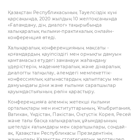
Қазақстан Республикасының Тәуелсіздік күні
қарсаңында, 2020 жылдың 10 желтоқсанында
«Ғаламдану, дін, диалог» тақырыбында
халықаралық ғылыми-практикалық онлайн-
конференция өтеді.
Халықаралық конференцияның мақсаты -
қоғамдардың қауіпсіздігі мен орнықты дамуын
қамтамасыз етудегі заманауи жаһандану
үдерістерін, мәдениетаралық және дінаралық
диалогты талқылау, әлемдегі мемлекеттік-
конфессиялық қатынастардың қалыптасуы мен
дамуындағы діни және ғылыми сарапшылар
қауымдастығының рөлін қарастыру.
Конференцияға әлемнің жетекші ғылыми
орталықтары мен институттарының, Ұлыбритания,
Ватикан, Үндістан, Пәкістан, Оңтүстік Корея, Ресей
және тағы басқа халықаралық ұйымдарының
шетелдік ғалымдары мен сарапшылары, сондай-
ақ, Қазақстан Республикасы Президентінің
жанындағы Қазақстан стратегиялық зерттеулер