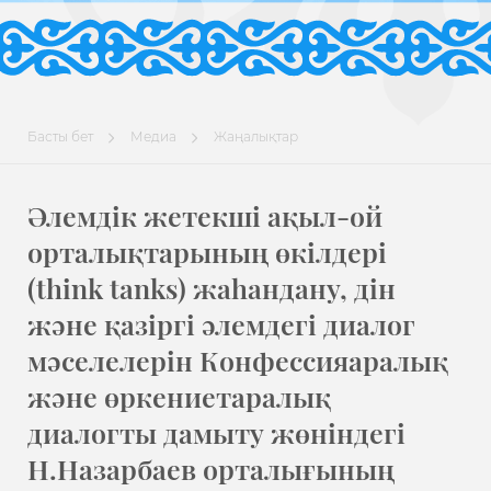
Басты бет
Медиа
Жаңалықтар
Әлемдік жетекші ақыл-ой
орталықтарының өкілдері
(think tanks) жаһандану, дін
және қазіргі әлемдегі диалог
мәселелерін Конфессияаралық
және өркениетаралық
диалогты дамыту жөніндегі
Н.Назарбаев орталығының