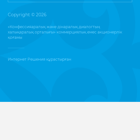
Copyright © 2026
«Конфессияаралық және дінаралық диалогтың
халықаралық орталығы» коммерциялық емес акционерлік
қоғамы
Интернет Решения
құрастырған