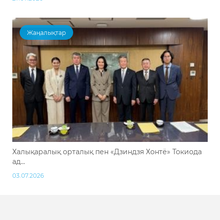
Жаңалықтар
Халықаралық орталық пен «Дзиндзя Хонтё» Токиода
ад...
03.07.2026