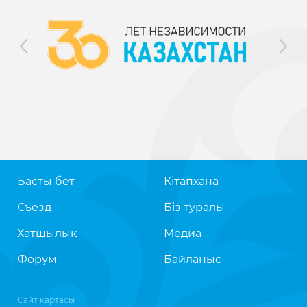
Басты бет
Кітапхана
Съезд
Біз туралы
Хатшылық
Медиа
Форум
Байланыс
Сайт картасы