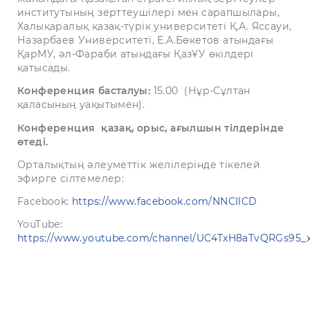
институтының зерттеушілері мен сарапшылары,
Халықаралық қазақ-түрік университеті Қ.А. Яссауи,
Назарбаев Университеті, Е.А.Бөкетов атындағы
ҚарМУ, әл-Фараби атындағы ҚазҰУ өкілдері
қатысады.
Конференция басталуы
:
15.00
(Нұр-Сұлтан
қаласының уақытымен).
Конференция
қазақ, орыс, ағылшын тілдерінде
өтеді.
Орталықтың әлеуметтік желілерінде тікелей
эфирге сілтемелер:
Facebook:
https://www.facebook.com/NNCIICD
YouTube:
https://www.youtube.com/channel/UC4TxH8aTvQRGs9