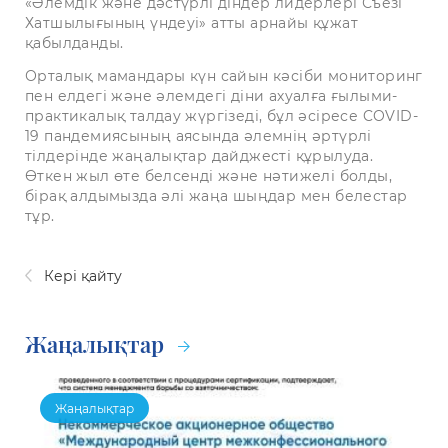
«Әлемдік және дәстүрлі діндер лидерлері Съезі
Хатшылығының үндеуі» атты арнайы құжат
қабылданды.
Орталық мамандары күн сайын кәсіби мониторинг
пен елдегі және әлемдегі діни ахуалға ғылыми-
практикалық талдау жүргізеді, бұл әсіресе COVID-
19 пандемиясының аясында әлемнің әртүрлі
тілдерінде жаңалықтар дайджесті құрылуда.
Өткен жыл өте белсенді және нәтижелі болды,
бірақ алдымызда әлі жаңа шыңдар мен белестар
тұр.
Кері қайту
Жаңалықтар
Жаңалықтар