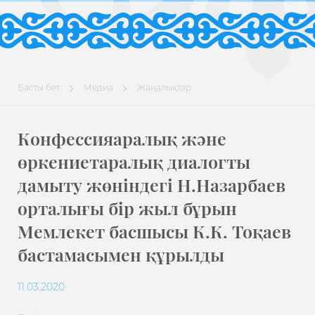
Басты бет
Медиа
Жаңалықтар
Конфессияаралық және
өркениетаралық диалогты
дамыту жөніндегі Н.Назарбаев
орталығы бір жыл бұрын
Мемлекет басшысы К.К. Тоқаев
бастамасымен құрылды
11.03.2020