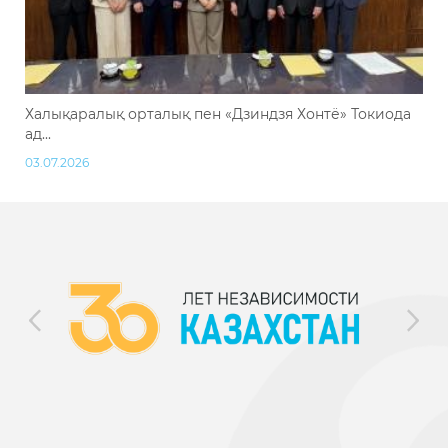
Халықаралық орталық пен «Дзиндзя Хонтё» Токиода
ад...
03.07.2026