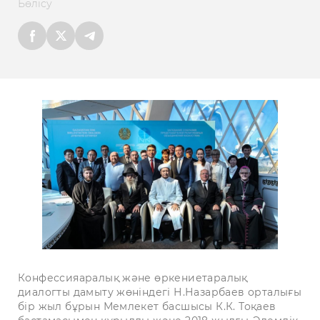
Бөлісу
Конфессияаралық және өркениетаралық
диалогты дамыту жөніндегі Н.Назарбаев орталығы
бір жыл бұрын Мемлекет басшысы К.К. Тоқаев