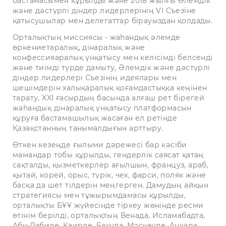
бастамасымен құрылды және 2018 жылғы Әлемдік
және дәстүрлі діндер лидерлерінің VI Съезіне
қатысушылар мен делегаттар бірауыздан қолдады.
Орталықтың миссиясы - жаһандық әлемде
өркениетаралық, дінаралық және
конфессияаралық үнқатысу мен келісімді белсенді
және тиімді түрде дамыту, Әлемдік және дәстүрлі
діндер лидерлері Съезінің идеялары мен
шешімдерін халықаралық қоғамдастыққа кеңінен
тарату, XXI ғасырдың басында алғаш рет бірегей
жаһандық дінаралық үнқатысу платформасын
құруға бастамашылық жасаған ел ретінде
Қазақстанның танымалдығын арттыру.
Өткен кезеңде ғылыми дәрежесі бар кәсіби
мамандар тобы құрылды, гендерлік саясат қатаң
сақталды, қызметкерлер ағылшын, француз, араб,
қытай, корей, орыс, түрік, чех, фарси, поляк және
басқа да шет тілдерін меңгерген. Дамудың айқын
стратегиясы мен тұжырымдамасы құрылды,
орталықты БҰҰ жүйесінде тіркеу жөнінде ресми
өтінім берілді, орталықтың Венада, Исламабадта,
Абу-Дабиде, Каирде, Бакуда, Мәскеуде, Анкара