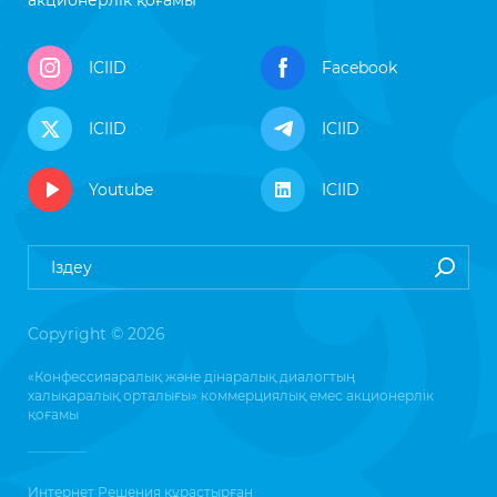
акционерлік қоғамы
ICIID
Facebook
ICIID
ICIID
Youtube
ICIID
Copyright © 2026
«Конфессияаралық және дінаралық диалогтың
халықаралық орталығы» коммерциялық емес акционерлік
қоғамы
Интернет Решения
құрастырған