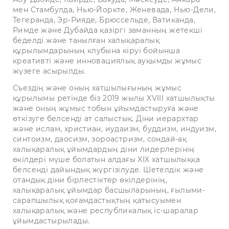
мен Стамбулда, Нью-Йоркте, Женевада, Нью-Дели,
Тегеранда, Эр-Рияде, Брюссельде, Ватиканда,
Римде және Дубайда қазіргі заманның жетекші
беделді және танылған халықаралық
құрылымдарының клубына кіруі бойынша
креативті және инновациялық ауқымды жұмыс
жүзеге асырылды.
Съездің және оның хатшылығының жұмыс
құрылымы ретінде біз 2019 жылы XVIII хатшылықты
және оның жұмыс тобын ұйымдастыруға және
өткізуге белсенді ат салыстық. Діни иерархтар
және ислам, христиан, иудаизм, буддизм, индуизм,
синтоизм, даосизм, зороастризм, сондай-ақ
халықаралық ұйымдардың діни лидерлерінің
өкілдері мүше болатын алдағы XIX хатшылыққа
белсенді дайындық жүргізілуде. Шетелдік және
отандық діни бірлестіктер өкілдерінің,
халықаралық ұйымдар басшыларының, ғылыми-
сарапшылық қоғамдастықтың қатысуымен
халықаралық және республикалық іс-шаралар
ұйымдастырылады.