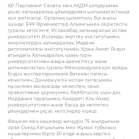
ҚР Парламент Сенаты мен АҚДМ қолдауымен
ұқсас халықаралық ұйымдармен ынтымақтастыққа
қол жеткізілді. Орталық қызметінің бір жылы
ішінде: БҰҰ Өркениеттер Альянсымен серіктестік
туралы келісімге; Исламабад халықаралық ислам
университеті Исламды зерттеу институтымен,
әмірліктердің халықаралық Мәдени
дипломатиясы институтымен, Қожа Ахмет Ясауи
атындағы Халықаралық қазақ-түрік
университетімен өзара әрекеттесу және
ынтымақтастық туралы Меморандумға қол қойды.
Біздің жоспарларымызға Ватикан папасы
кеңесімен, Дүниежүзілік ислам лигасымен,
мұсылман ақсақалдар кеңеспен, орыс
православие шіркеуімен, бейбітшілік үшін дін,
Иордания тарапымен, Каирдегі Аль-Азхар
университетімен және басқа да көптеген
ұйымдармен ұқсас келісімдер кіреді.
Фашизм мен нацизмді жеңудің 75 жылдығына
орай Съезд Хатшылығы мен Жұмыс тобының
мүшелерімен бірге 30 елде жарық көрген