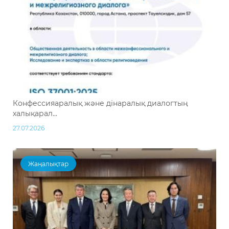
Конфессияаралық және дінаралық диалогтың
халықарал...
27.07.2026
Жаңалықтар