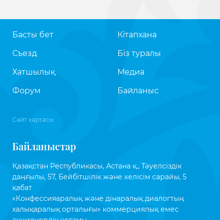
Басты бет
Кітапхана
Съезд
Біз туралы
Хатшылық
Медиа
Форум
Байланыс
Сайт картасы
Байланыстар
Қазақстан Республикасы, Астана қ., Тәуелсіздік
даңғылы, 57, Бейбітшілік және келісім сарайы, 5
қабат
«Конфессияаралық және дінаралық диалогтың
халықаралық орталығы» коммерциялық емес