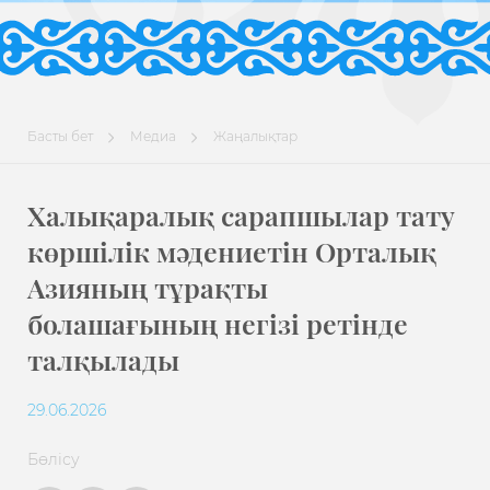
Басты бет
Медиа
Жаңалықтар
Халықаралық сарапшылар тату
көршілік мәдениетін Орталық
Азияның тұрақты
болашағының негізі ретінде
талқылады
29.06.2026
Бөлісу