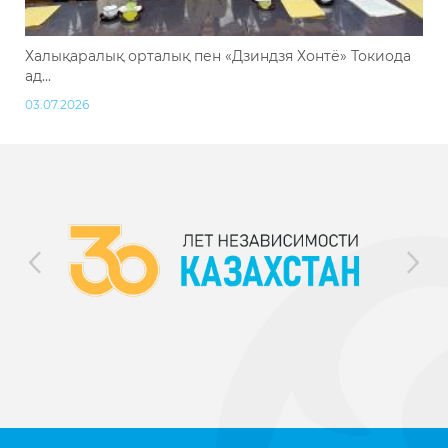
Халықаралық орталық пен «Дзиндзя Хонтё» Токиода
ад...
03.07.2026