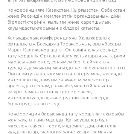
атты халықаралық онлайн-конференция өткізді.
Конференцияға Қазақстан, Қырғызстан, Өзбекстан
және Ресейдің мемлекеттік органдарының, діни
бірлестіктерінің, ғылыми және сарапшылық
қауымдастықтарының өкілдері қатысты.
Халықаралық конференцияны Халықаралық
орталықтың Басқарма Төрағасының орынбасары
Марат Қалижанов ашты. Ол өзінің алғы сөзінде
тату көршілік Орталық Азия халықтарының тарихи
мұрасы ғана емес, сонымен бірге аймақтың
тұрақты дамуының маңызды негізі екенін атап өтті.
Оның айтуынша, климаттың өзгеруімен, жасанды
интеллекттің дамуымен және мемлекеттер
арасындағы сенімді нығайтумен байланысты
қазіргі заманғы сын-қатерлер саяси,
интеллектуалдық және рухани күш-жігерді
біріктіруді талап етеді.
Конференция барысында тату көршілік тақырыбы
жан-жақты пайымдалды. Қатысушылар бұл
мәселені саясат, тарих, мәдениет, дін, өнегелік
құндылықтар, экология және қазіргі заманғы