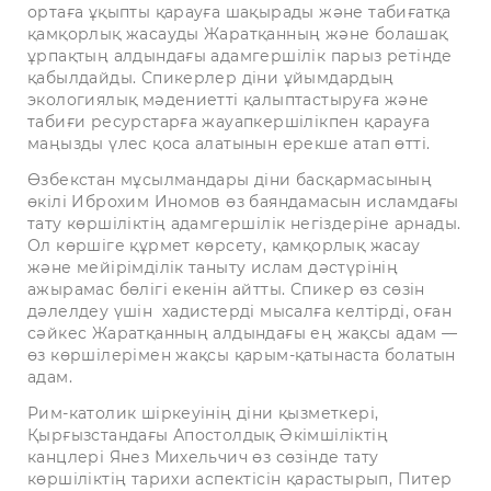
ортаға ұқыпты қарауға шақырады және табиғатқа
қамқорлық жасауды Жаратқанның және болашақ
ұрпақтың алдындағы адамгершілік парыз ретінде
қабылдайды. Спикерлер діни ұйымдардың
экологиялық мәдениетті қалыптастыруға және
табиғи ресурстарға жауапкершілікпен қарауға
маңызды үлес қоса алатынын ерекше атап өтті.
Өзбекстан мұсылмандары діни басқармасының
өкілі Иброхим Иномов өз баяндамасын исламдағы
тату көршіліктің адамгершілік негіздеріне арнады.
Ол көршіге құрмет көрсету, қамқорлық жасау
және мейірімділік таныту ислам дәстүрінің
ажырамас бөлігі екенін айтты. Спикер өз сөзін
дәлелдеу үшін хадистерді мысалға келтірді, оған
сәйкес Жаратқанның алдындағы ең жақсы адам —
өз көршілерімен жақсы қарым-қатынаста болатын
адам.
Рим-католик шіркеуінің діни қызметкері,
Қырғызстандағы Апостолдық Әкімшіліктің
канцлері Янез Михельчич өз сөзінде тату
көршіліктің тарихи аспектісін қарастырып, Питер