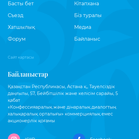
Басты бет
Кітапхана
Съезд
Біз туралы
Хатшылық
Медиа
Форум
Байланыс
Сайт картасы
Байланыстар
Қазақстан Республикасы, Астана қ., Тәуелсіздік
даңғылы, 57, Бейбітшілік және келісім сарайы, 5
қабат
«Конфессияаралық және дінаралық диалогтың
халықаралық орталығы» коммерциялық емес
акционерлік қоғамы