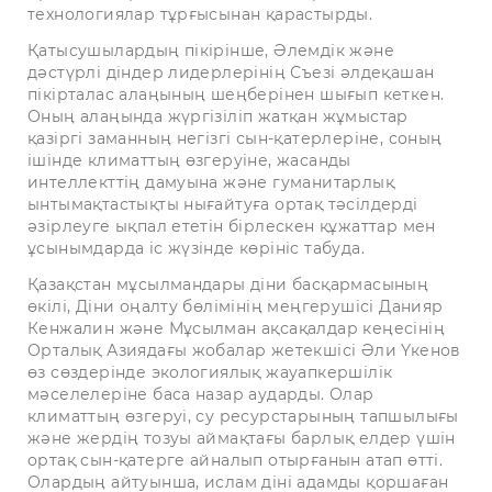
технологиялар тұрғысынан қарастырды.
Қатысушылардың пікірінше, Әлемдік және
дәстүрлі діндер лидерлерінің Съезі әлдеқашан
пікірталас алаңының шеңберінен шығып кеткен.
Оның алаңында жүргізіліп жатқан жұмыстар
қазіргі заманның негізгі сын-қатерлеріне, соның
ішінде климаттың өзгеруіне, жасанды
интеллекттің дамуына және гуманитарлық
ынтымақтастықты нығайтуға ортақ тәсілдерді
әзірлеуге ықпал ететін бірлескен құжаттар мен
ұсынымдарда іс жүзінде көрініс табуда.
Қазақстан мұсылмандары діни басқармасының
өкілі, Діни оңалту бөлімінің меңгерушісі Данияр
Кенжалин және Мұсылман ақсақалдар кеңесінің
Орталық Азиядағы жобалар жетекшісі Әли Үкенов
өз сөздерінде экологиялық жауапкершілік
мәселелеріне баса назар аударды. Олар
климаттың өзгеруі, су ресурстарының тапшылығы
және жердің тозуы аймақтағы барлық елдер үшін
ортақ сын-қатерге айналып отырғанын атап өтті.
Олардың айтуынша, ислам діні адамды қоршаған