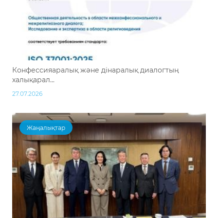
Конфессияаралық және дінаралық диалогтың
халықарал...
27.07.2026
Жаңалықтар