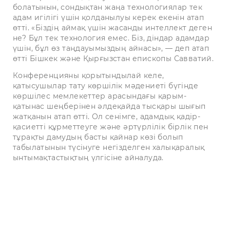
болатынын, сондықтан жаңа технологиялар тек
адам игілігі үшін қолданылуы керек екенін атап
өтті. «Біздің аймақ үшін жасанды интеллект деген
не? Бұл тек технология емес. Біз, діндар адамдар
үшін, бұл өз таңдауымыздың айнасы», — деп атап
өтті Бішкек және Қырғызстан епископы Савватий.
Конференцияны қорытындылай келе,
қатысушылар тату көршілік мәдениеті бүгінде
көршілес мемлекеттер арасындағы қарым-
қатынас шеңберінен әлдеқайда тысқары шығып
жатқанын атап өтті. Ол сенімге, адамдық қадір-
қасиетті құрметтеуге және әртүрлілік бірлік пен
тұрақты дамудың басты қайнар көзі болып
табылатынын түсінуге негізделген халықаралық
ынтымақтастықтың үлгісіне айналуда.