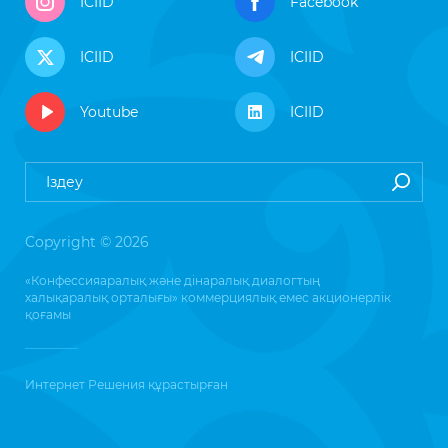
ICIID
Facebook
ICIID
ICIID
Youtube
ICIID
Copyright © 2026
«Конфессияаралық және дінаралық диалогтың
халықаралық орталығы» коммерциялық емес акционерлік
қоғамы
Интернет Решения
құрастырған