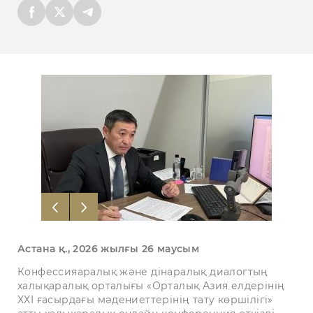
Астана қ., 2026 жылғы 26 маусым
Конфессияаралық және дінаралық диалогтың
халықаралық орталығы «Орталық Азия елдерінің
XXI ғасырдағы мәдениеттерінің тату көршілігі»