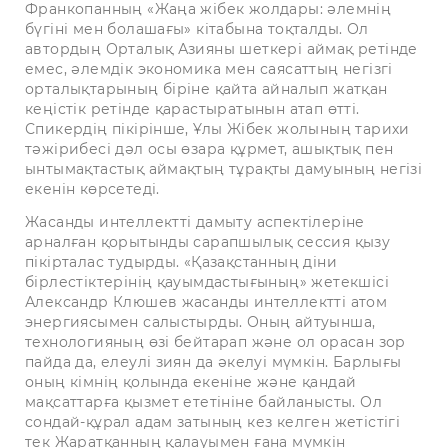
Франкопанның «Жаңа жібек жолдары: әлемнің
бүгіні мен болашағы» кітабына тоқталды. Ол
автордың Орталық Азияны шеткері аймақ ретінде
емес, әлемдік экономика мен саясаттың негізгі
орталықтарының біріне қайта айналып жатқан
кеңістік ретінде қарастыратынын атап өтті.
Спикердің пікірінше, Ұлы Жібек жолының тарихи
тәжірибесі дәл осы өзара құрмет, ашықтық пен
ынтымақтастық аймақтың тұрақты дамуының негізі
екенін көрсетеді.
Жасанды интеллектті дамыту аспектілеріне
арналған қорытынды сарапшылық сессия қызу
пікірталас тудырды. «Қазақстанның діни
бірлестіктерінің қауымдастығының» жетекшісі
Александр Клюшев жасанды интеллектті атом
энергиясымен салыстырды. Оның айтуынша,
технологияның өзі бейтарап және ол орасан зор
пайда да, елеулі зиян да әкелуі мүмкін. Барлығы
оның кімнің қолында екеніне және қандай
мақсаттарға қызмет ететініне байланысты. Ол
сондай-құрал адам затының кез келген жетістігі
тек Жаратқанның қалауымен ғана мүмкін