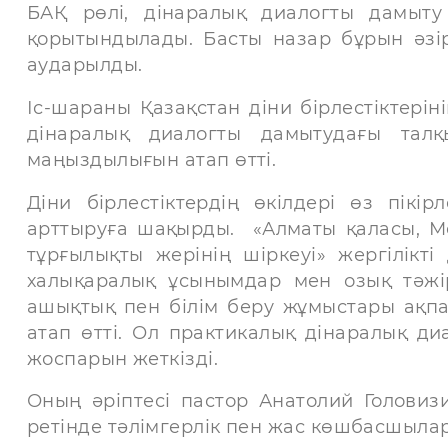
БАҚ рөлі, дінаралық диалогты дамыту 
қорытындылады. Басты назар бұрын әзір
аударылды.
Іс-шараны Қазақстан діни бірлестіктер
дінаралық диалогты дамытудағы талқ
маңыздылығын атап өтті.
Діни бірлестіктердің өкілдері өз пікір
арттыруға шақырды. «Алматы қаласы, Ме
тұрғылықты жерінің шіркеуі» жергілікті
халықаралық ұсынымдар мен озық тәжі
ашықтық пен білім беру жұмыстары ақпар
атап өтті. Ол практикалық дінаралық ди
жоспарын жеткізді.
Оның әріптесі пастор Анатолий Головизи
ретінде тәлімгерлік пен жас көшбасшыла