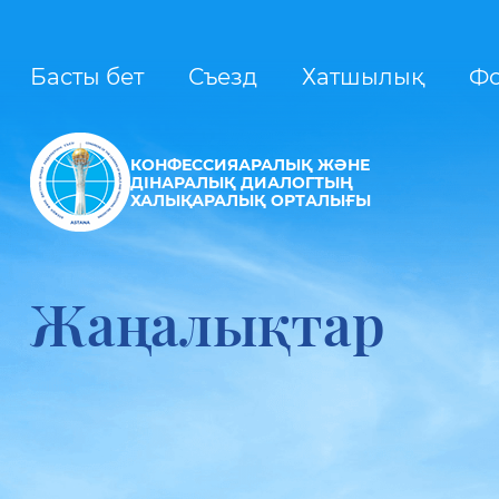
Басты бет
Съезд
Хатшылық
Ф
КОНФЕССИЯАРАЛЫҚ ЖӘНЕ
ДІНАРАЛЫҚ ДИАЛОГТЫҢ
ХАЛЫҚАРАЛЫҚ ОРТАЛЫҒЫ
Жаңалықтар