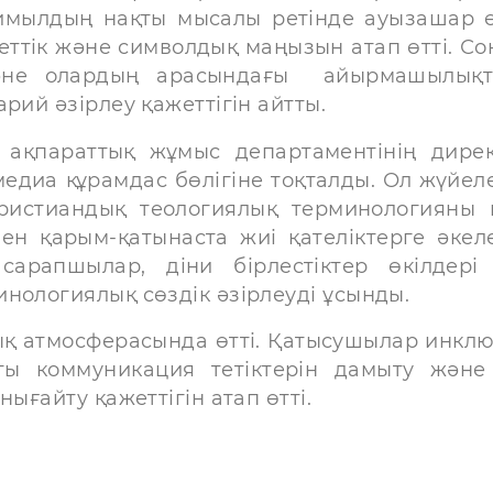
қимылдың нақты мысалы ретінде ауызашар ө
еттік және символдық маңызын атап өтті. Со
және олардың арасындағы айырмашылық
рий әзірлеу қажеттігін айтты.
ақпараттық жұмыс департаментінің дире
едиа құрамдас бөлігіне тоқталды. Ол жүйел
ристиандық теологиялық терминологияны 
ен қарым-қатынаста жиі қателіктерге әкеле
сарапшылар, діни бірлестіктер өкілдері
нологиялық сөздік әзірлеуді ұсынды.
ық атмосферасында өтті. Қатысушылар инклю
ты коммуникация тетіктерін дамыту және
ығайту қажеттігін атап өтті.