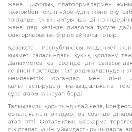
және цифрлық платформалармен жұмыс 
тәжірибені оқып-үйренудің және оқу са
тоқталды. Оның айтуынша, дін өкілдерін
және дер кезінде диалогқа түсуге дай
факторларының біріне айналып отыр.
Қазақстан Республикасы Мәдениет және 
қызмет саласындағы құқық қолдану тә
Данахметов өз сөзінде дін саласындағы
кеңінен тоқталды. Ол радикалданудың а
мемлекеттік органдар мен діни ин
қалыптастырудың маңыздылығына тоқта
сұрақтарына жауап берді.
Талқылауды қорытындылай келе, Конфесс
орталығының өкілдері өз сөзінде дінар
атап өтті. Орталықтың Басқарма төра
пікірталас үшін ұйымдастырушыларға ал