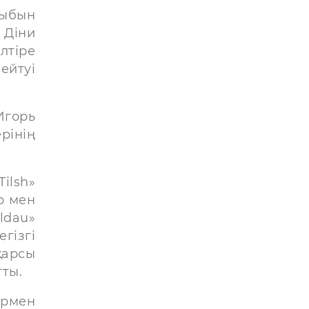
рыбын
 Діни
лтіре
ейтуі
Игорь
рінің
ilsh»
р мен
ldau»
гізгі
қарсы
тты.
ермен