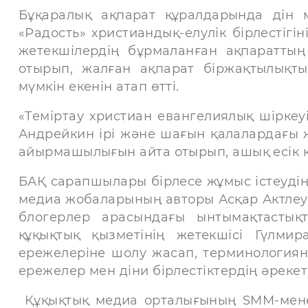
Бұқаралық ақпарат құралдарында дін 
«Радость» христиандық-елулік бірлестігі
жетекшілердің бұрмаланған ақпараттың
отырып, жалған ақпарат біржақтылықты
мүмкін екенін атап өтті.
«Теміртау христиан евангелиялық шіркеуі»
Андрейкин ірі және шағын қалалардағы 
айырмашылығын айта отырып, ашық есік кү
БАҚ сарапшылары бірлесе жұмыс істеудің
медиа жобаларының авторы Асқар Актлеуо
блогерлер арасындағы ынтымақтастық
құқықтық қызметінің жетекшісі Гүлмир
ережелеріне шолу жасап, терминология
ережелер мен діни бірлестіктердің әрекет
Құқықтық медиа орталығының SMM-мене