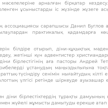
мәселелеріне арналған бірқатар кездесу
ленген ұсыныстарды іс жүзінде жүзеге ас
інің ассоциациясы сарапшысы Данил Буглов 
ылаулардан практикалық қадамдарға кө
лерін білдіре отырып, діни-құқықтық мәден
деу, жетінші күн адвентистер христианда
 діни бірлестігінің аға пасторы Андрей Те
рибелерді ұстанудың маңыздылығына тоқт
аттық-түсіндіру сенімін нығайтудың кілті е
алогтың үлгісі ретінде шіркеуде ауызашар ө
н діни бірлестіктердің тұрақты дамуының н
рмен жүйелі жұмысты дамытуды ерекше атап ө