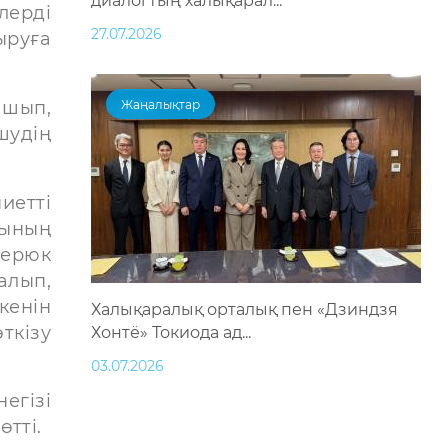
диалогтың халықарал...
лерді
27.07.2026
ыруға
ашып,
Жаңалықтар
шудің
иетті
рының
терюк
алып,
кенін
Халықаралық орталық пен «Дзиндзя
ткізу
Хонтё» Токиода ад...
03.07.2026
егізі
тті.