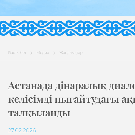
Басты бет
Медиа
Жаңалықтар
Астанада дінаралық диал
келісімді нығайтудағы ақ
талқыланды
27.02.2026