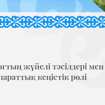
огтың жүйелі тәсілдері мен
параттық кеңістік рөлі