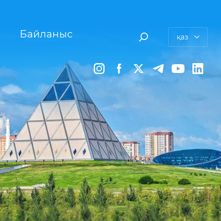
Байланыс
қаз