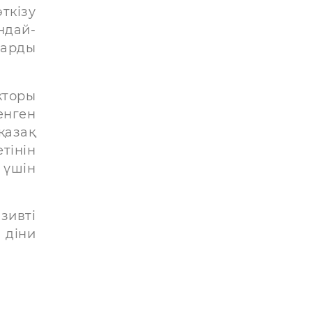
ткізу
ндай-
тарды
кторы
енген
қазақ
тінін
 үшін
зивті
 діни