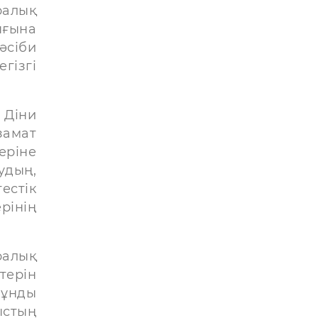
ралық
ығына
әсіби
гізгі
 Діни
замат
еріне
удың,
стік
рінің
ралық
терін
мұнды
ыстың