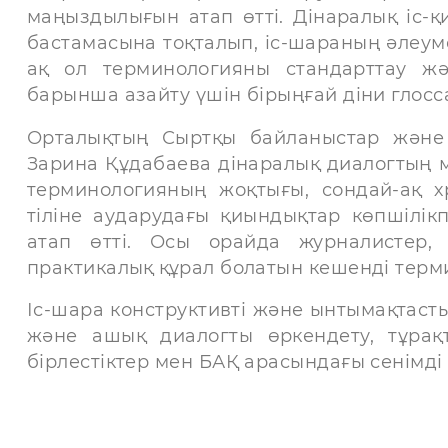
маңыздылығын атап өтті. Дінаралық іс-
бастамасына тоқталып, іс-шараның әлеум
ақ ол терминологияны стандарттау 
барынша азайту үшін бірыңғай діни глосса
Орталықтың Сыртқы байланыстар және 
Зарина Құдабаева дінаралық диалогтың м
терминологияның жоқтығы, сондай-ақ х
тіліне аударудағы қиындықтар көпшілікп
атап өтті. Осы орайда журналистер, 
практикалық құрал болатын кешенді терми
Іс-шара конструктивті және ынтымақтаст
және ашық диалогты өркендету, тұрақ
бірлестіктер мен БАҚ арасындағы сенімді н