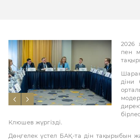
2026 
пен м
тақыр
Шаран
діни 
орта
моде
дире
бірле
Клюшев жүргізді.
Дөңгелек үстел БАҚ-та дін тақырыбын ж