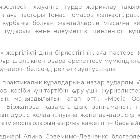
мәселесін жауапты түрде жариялау тақы
нің аға пасторы Томас Томасов жалғастырды.
 құрбаны болған жағдайларын мысалға ке
 тудыруы және әлеуметтік шиеленісті күш
 жергілікті діни бірлестігінің аға пасторы 
жұртшылықпен өзара әрекеттесу мүмкіндікте
ндерін белсендірек өткізуді ұсынды.
 практикалық құралдарына назар аударды. «T
в кәсіби күн тәртібін құру үшін журналисте
тың маңыздылығын атап өтті. «Media Qo
а Біржанова қазақстандық заңнаманың не
ның дұрыс қолданылуына және дағдарысқа 
 ету жоспарларын әзірлеу қажеттігін баса ай
джері Алина Совемимо-Левченко блогерл