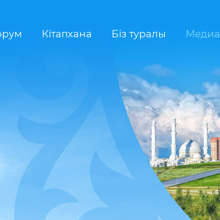
орум
Кітапхана
Біз туралы
Медиа