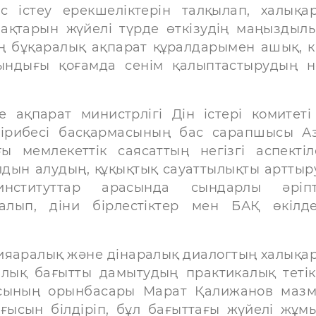
істеу ерекшеліктерін талқылап, халықа
бақтарын жүйелі түрде өткізудің маңыздыл
ің бұқаралық ақпарат құралдарымен ашық, к
ындығы қоғамда сенім қалыптастырудың не
ақпарат министрлігі Дін істері комитеті
жірибесі басқармасының бас сарапшысы А
 мемлекеттік саясаттың негізгі аспектіл
лдын алудың, құқықтық сауаттылықты арттыр
ституттар арасында сындарлы әріпте
лып, діни бірлестіктер мен БАҚ өкілде
ияаралық және дінаралық диалогтың халықа
алық бағытты дамытудың практикалық тетік
ғасының орынбасары Марат Қалижанов маз
ғысын білдіріп, бұл бағыттағы жүйелі жұм