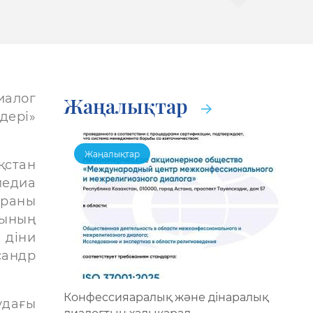
иалог
Жаңалықтар
дері»
Жаңалықтар
қстан
медиа
араны
ғының
діни
сандр
Конфессияаралық және дінаралық
удағы