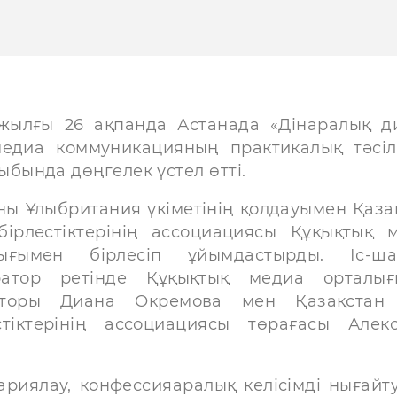
жылғы 26 ақпанда Астанада «Дінаралық д
едиа коммуникацияның практикалық тәсіл
ыбында дөңгелек үстел өтті.
ы Ұлыбритания үкіметінің қолдауымен Қаза
бірлестіктерінің ассоциациясы Құқықтық 
лығымен бірлесіп ұйымдастырды. Іс-ш
ратор ретінде Құқықтық медиа орталы
кторы Диана Окремова мен Қазақстан 
стіктерінің ассоциациясы төрағасы Алек
ариялау, конфессияаралық келісімді нығайт