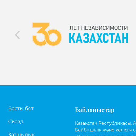
Байланыстар
Басты бет
Съезд
Қазақстан Республикасы, Аст
Бейбітшілік және келісім с
Хатшылық