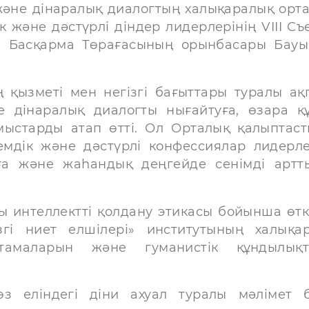
әне дінаралық диалогтың халықаралық орт
 және дәстүрлі діндер лидерлерінің VIII Съе
не Басқарма Төрағасының орынбасары Бау
 қызметі мен негізгі бағыттары туралы ақ
е дінаралық диалогты нығайтуға, өзара қ
ұмыстарды атап өтті. Ол Орталық қалыптас
мдік және дәстүрлі конфессиялар лидерле
ға және жаһандық деңгейде сенімді артт
 интеллектті қолдану этикасы бойынша өткі
згі ниет елшілері» институтының халықа
стамаларын және гуманистік құндылық
 еліндегі діни ахуал туралы мәлімет б