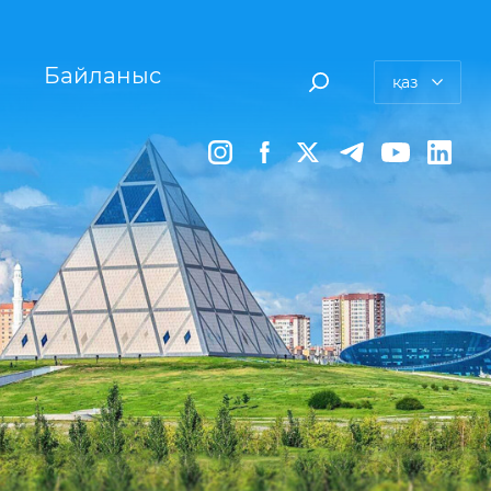
Байланыс
қаз