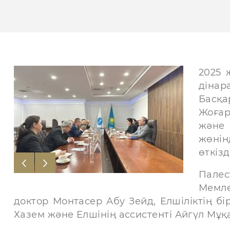
2025 
діна
Басқа
Жоғар
және 
жөнін
өткізд
Пале
Мемле
доктор Монтасер Абу Зейд, Елшіліктің б
Хазем және Елшінің ассистенті Айгүл Мұқ