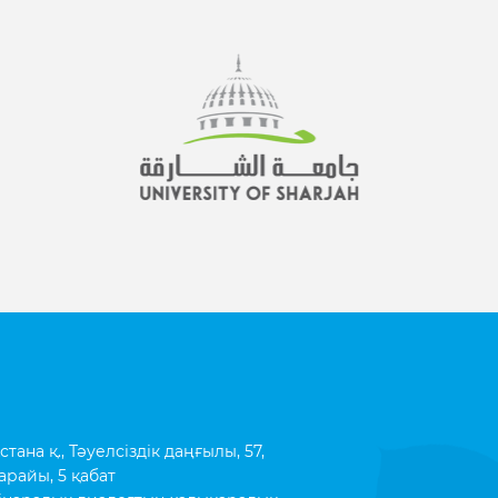
ана қ., Тәуелсіздік даңғылы, 57,
арайы, 5 қабат