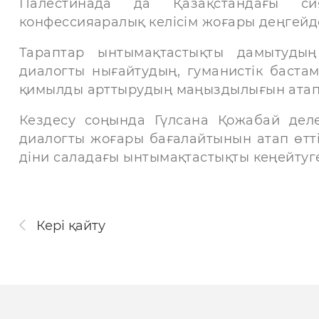
Палестинада да Қазақстандағы си
конфессияаралық келісім жоғары деңгейд
Тараптар ынтымақтастықты дамытудың
диалогты нығайтудың, гуманистік бастам
қимылды арттырудың маңыздылығын атап 
Кездесу соңында Гүлсана Қожабай деле
диалогты жоғары бағалайтынын атап өтті.
діни саладағы ынтымақтастықты кеңейтуге
Кері қайту