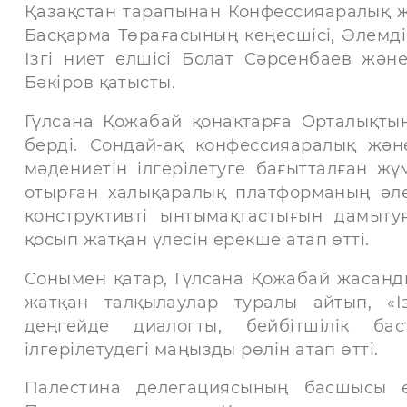
Қазақстан тарапынан Конфессияаралық ж
Басқарма Төрағасының кеңесшісі, Әлемдік
Ізгі ниет елшісі Болат Сәрсенбаев жә
Бәкіров қатысты.
Гүлсана Қожабай қонақтарға Орталықтың
берді. Сондай-ақ конфессияаралық жән
мәдениетін ілгерілетуге бағытталған ж
отырған халықаралық платформаның әле
конструктивті ынтымақтастығын дамыту
қосып жатқан үлесін ерекше атап өтті.
Сонымен қатар, Гүлсана Қожабай жасанды
жатқан талқылаулар туралы айтып, «І
деңгейде диалогты, бейбітшілік ба
ілгерілетудегі маңызды рөлін атап өтті.
Палестина делегациясының басшысы өз