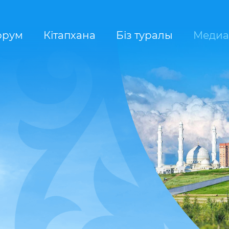
орум
Кітапхана
Біз туралы
Медиа