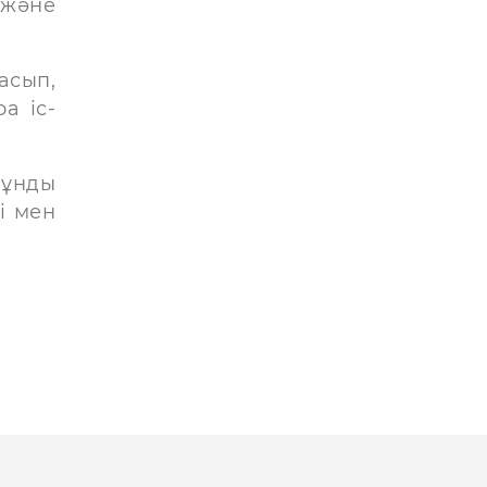
және
асып,
а іс-
мұнды
і мен