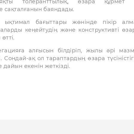
яқты толеранттылық, өзара құрмет 
е сақталғанын баяндады.
 ықтимал бағыттары жөнінде пікір алм
аларды кеңейтудің және конструктивті өзар
өтті.
гацияға алғысын білдіріп, жылы әрі маз
 Сондай-ақ ол тараптардың өзара түсіністіг
 дайын екенін жеткізді.