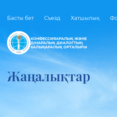
Басты бет
Съезд
Хатшылық
Ф
КОНФЕССИЯАРАЛЫҚ ЖӘНЕ
ДІНАРАЛЫҚ ДИАЛОГТЫҢ
ХАЛЫҚАРАЛЫҚ ОРТАЛЫҒЫ
Жаңалықтар