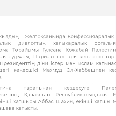
жылдың 1 желтоқсанында Конфессияаралық
ралық диалогтың халықаралық орталығ
рма Төрайымы Гүлсана Қожабай Палести
ғы судьясы, Шариғат соттары кеңесінің төр
Президенттің діни істер мен ислам қатына
дегі кеңесшісі Махмұд Әл-Хаббашпен ке
і.
стина тарапынан кездесуге Палес
кетінің Қазақстан Республикасындағы Е
ірінші хатшысы Аббас Шахин, екінші хатшы 
ашева қатысты.