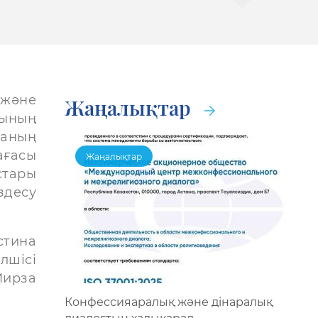
 және
Жаңалықтар
ының
наның
ағасы
Жаңалықтар
стары
здесу
тина
лшісі
Мирза
Конфессияаралық және дінаралық