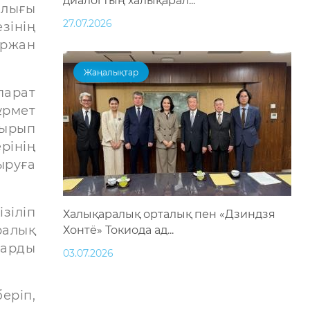
диалогтың халықарал...
алығы
27.07.2026
зінің
ыржан
Жаңалықтар
парат
ұрмет
тырып
рінің
ыруға
зіліп
Халықаралық орталық пен «Дзиндзя
ралық
Хонтё» Токиода ад...
тарды
03.07.2026
еріп,