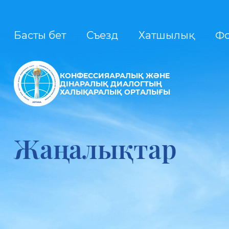
Басты бет
Съезд
Хатшылық
Ф
КОНФЕССИЯАРАЛЫҚ ЖӘНЕ
ДІНАРАЛЫҚ ДИАЛОГТЫҢ
ХАЛЫҚАРАЛЫҚ ОРТАЛЫҒЫ
Жаңалықтар