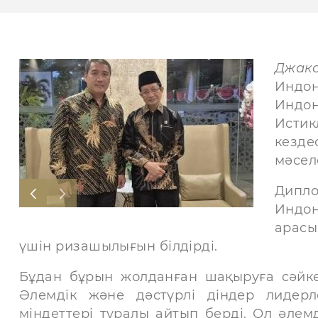
Джак
Индо
Индон
Истик
кезд
мәсел
Дипл
Индон
арасы
үшін ризашылығын білдірді.
Бұдан бұрын жолданған шақыруға сәйке
Әлемдік және дәстүрлі діндер лидерл
міндеттері туралы айтып берді. Ол әле