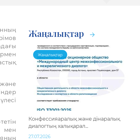
анның
Жаңалықтар
імов
адағы
армен
Жаңалықтар
стық
және
індер
үлесі
Конфессияаралық және дінаралық
тетін
диалогтың халықарал...
ы мен
27.07.2026
ияның