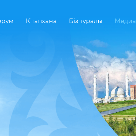
орум
Кітапхана
Біз туралы
Медиа