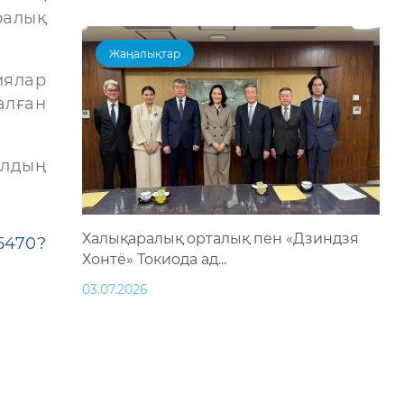
ралық
Жаңалықтар
иялар
алған
ылдың
Халықаралық орталық пен «Дзиндзя
25470?
Хонтё» Токиода ад...
03.07.2026