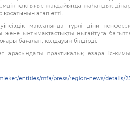
әлемдік қақтығыс жағдайында жаһандық діна
с қосатынын атап өтті.
іпсіздік мақсатында түрлі діни конфесс
ты және ынтымақтастықты нығайтуға бағытт
оғары бағалап, қолдауын білдірді.
кет арасындағы практикалық өзара іс-қим
leket/entities/mfa/press/region-news/details/