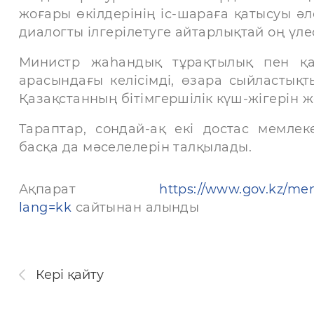
жоғары өкілдерінің іс-шараға қатысуы 
диалогты ілгерілетуге айтарлықтай оң үле
Министр жаһандық тұрақтылық пен қау
арасындағы келісімді, өзара сыйластық
Қазақстанның бітімгершілік күш-жігерін ж
Тараптар, сондай-ақ екі достас мемле
басқа да мәселелерін талқылады.
Ақпарат
https://www.gov.kz/mem
lang=kk
сайтынан алынды
Кері қайту