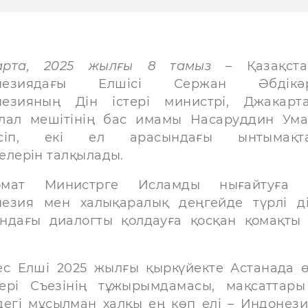
арта, 2025 жылғы 8 тамыз
– Қазақст
незиядағы Елшісі Сержан Әбдікәр
езияның Дін істері министрі, Джакарт
лал мешітінің бас имамы Насаруддин Ум
есіп, екі ел арасындағы ынтымақта
елерін талқылады.
омат Министрге Исламды нығайтуға 
езия мен халықаралық деңгейде түрлі д
ндағы диалогты қолдауға қосқан қомақты 
с Елші 2025 жылғы қыркүйекте Астанада ө
ері Съезінің тұжырымдамасы, мақсаттар
мдегі мұсылман халқы ең көп елі – Индонез