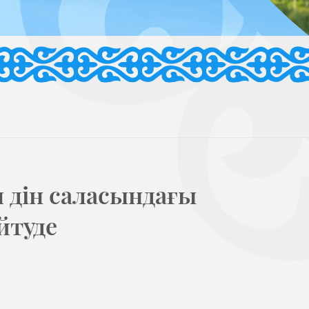
 дін саласындағы
йтуде