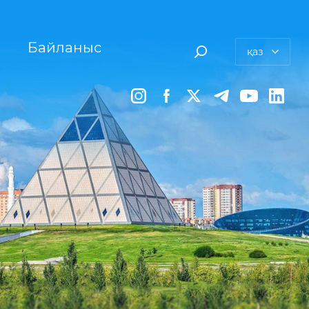
Байланыс
қаз