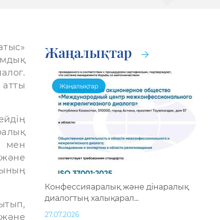
атыс»
Жаңалықтар
амдық
лог.
атты
Жаңалықтар
ейдің
алық
р мен
 және
сының
Конфессияаралық және дінаралық
диалогтың халықарал...
ытып,
27.07.2026
 және