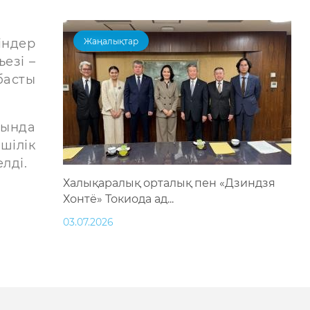
індер
Жаңалықтар
езі –
басты
йында
шілік
лді.
Халықаралық орталық пен «Дзиндзя
Хонтё» Токиода ад...
03.07.2026