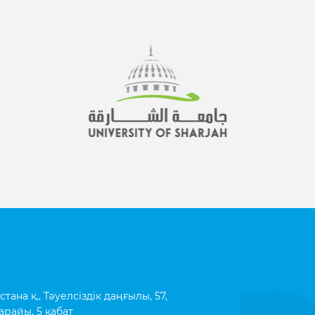
ана қ., Тәуелсіздік даңғылы, 57,
арайы, 5 қабат