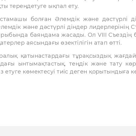
ты тереңдетуге ықпал ету.
астамашы болған Әлемдік және дәстүрлі д
Әлемдік және дәстүрлі діндер лидерлерінің Съ
ырыбында баяндама жасады. Ол VIII Съездің 
атерлер аясындағы өзектілігін атап өтті.
ралық қатынастардағы тұрақсыздық жағда
ағы ынтымақтастық, теңдік және тату көр
 етуге көмектесуі тиіс деген қорытындыға ке