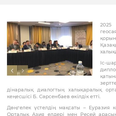
2025
геоса
қоры
Қаза
халық
Іс-ша
дипл
қаты
зертт
дінаралық диалогтың халықаралық ор
кеңесшісі Б. Сәрсенбаев өкілдік етті.
Дөңгелек үстелдің мақсаты – Еуразия к
Орталық Азия елдері мен Ресей арасын