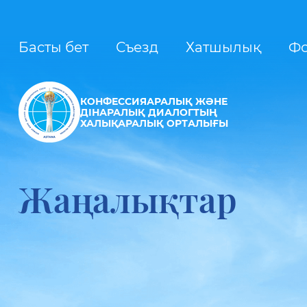
Басты бет
Съезд
Хатшылық
Ф
КОНФЕССИЯАРАЛЫҚ ЖӘНЕ
ДІНАРАЛЫҚ ДИАЛОГТЫҢ
ХАЛЫҚАРАЛЫҚ ОРТАЛЫҒЫ
Жаңалықтар