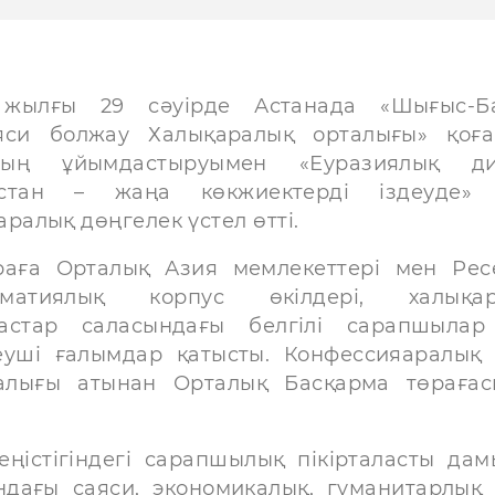
 жылғы 29 сәуірде Астанада «Шығыс-Б
яси болжау Халықаралық орталығы» қоғ
ның ұйымдастыруымен «Еуразиялық диа
қстан – жаңа көкжиектерді іздеуде» 
аралық дөңгелек үстел өтті.
раға Орталық Азия мемлекеттері мен Рес
оматиялық корпус өкілдері, халықар
настар саласындағы белгілі сарапшыла
еуші ғалымдар қатысты. Конфессияаралық
талығы атынан Орталық Басқарма төраға
еңістігіндегі сарапшылық пікірталасты дам
дағы саяси, экономикалық, гуманитарлық