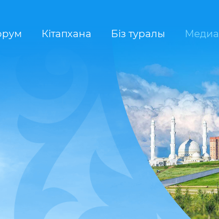
орум
Кітапхана
Біз туралы
Медиа