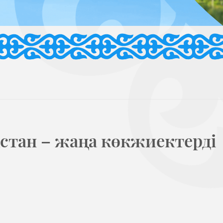
стан – жаңа көкжиектерді