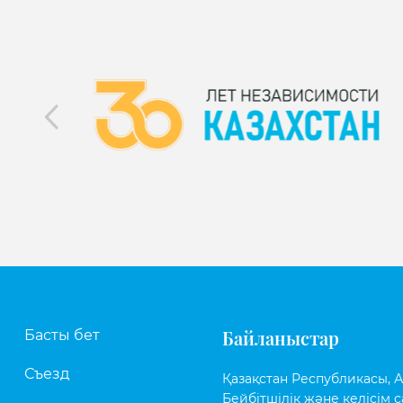
Байланыстар
Басты бет
Съезд
Қазақстан Республикасы, Аст
Бейбітшілік және келісім с