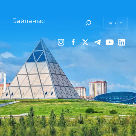
Байланыс
қаз