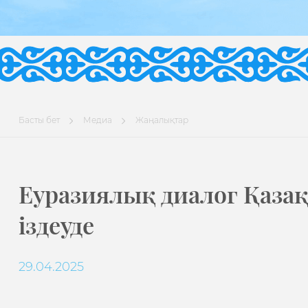
Басты бет
Медиа
Жаңалықтар
Еуразиялық диалог Қазақ
іздеуде
29.04.2025