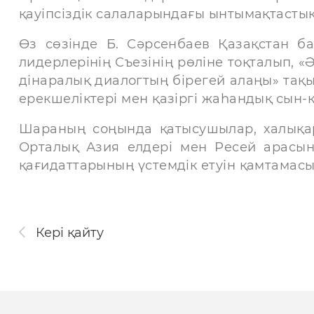
қауіпсіздік салаларындағы ынтымақтастық
Өз сөзінде Б. Сәрсенбаев Қазақстан б
лидерлерінің Съезінің рөліне тоқталып, «
дінаралық диалогтың бірегей алаңы» тақ
ерекшеліктері мен қазіргі жаһандық сын-қ
Шараның соңында қатысушылар, халықа
Орталық Азия елдері мен Ресей арасынд
қағидаттарының үстемдік етуін қамтамасыз
Кері қайту