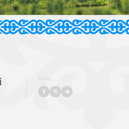
і
Бөлісу