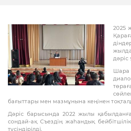
2025 
Қарағ
дінд
жылд
дәріс
Шара
диал
төра
сөйл
бағыттары мен мазмұнына кеңінен тоқтал
Дәріс барысында 2022 жылы қабылданға
сондай-ақ Съездің жаһандық бейбітшілік
түсіндірілді.