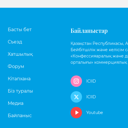
Байланыстар
Басты бет
Съезд
Қазақстан Республикасы, Аст
Бейбітшілік және келісім с
Хатшылық
«Конфессияаралық және д
орталығы» коммерциялық 
Форум
Кітапхана
ICIID
Біз туралы
ICIID
Медиа
Youtube
Байланыс