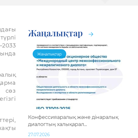
ндағы
Жаңалықтар
түрлі
2033
бында
Жаңалықтар
алық
арма
 сөз
гізгі
Конфессияаралық және дінаралық
тері,
диалогтың халықарал...
жақты
27.07.2026