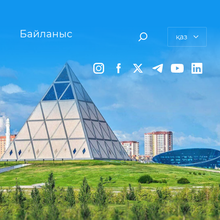
Байланыс
қаз