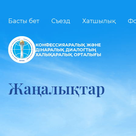
Басты бет
Съезд
Хатшылық
Ф
КОНФЕССИЯАРАЛЫҚ ЖӘНЕ
ДІНАРАЛЫҚ ДИАЛОГТЫҢ
ХАЛЫҚАРАЛЫҚ ОРТАЛЫҒЫ
Жаңалықтар