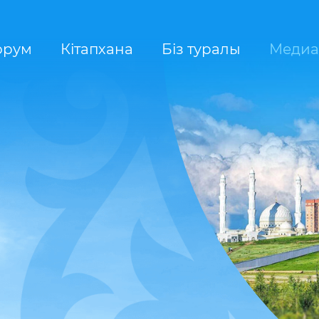
орум
Кітапхана
Біз туралы
Медиа