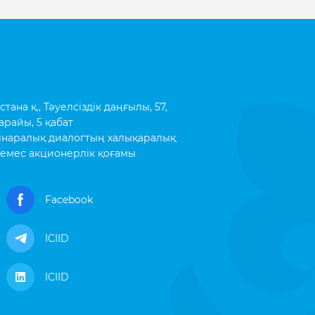
ана қ., Тәуелсіздік даңғылы, 57,
арайы, 5 қабат
інаралық диалогтың халықаралық
емес акционерлік қоғамы
Facebook
ICIID
ICIID