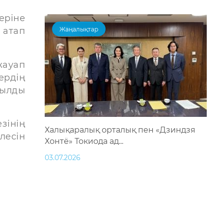
еріне
 атап
Жаңалықтар
ауап
ердің
мылды
зінің
Халықаралық орталық пен «Дзиндзя
лесін
Хонтё» Токиода ад...
03.07.2026