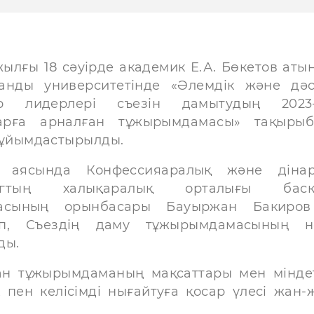
жылғы 18 сәуірде академик Е.А. Бөкетов аты
анды университетінде «Әлемдік және дәс
ер лидерлері съезін дамытудың 2023–
арға арналған тұжырымдамасы» тақыры
 ұйымдастырылды.
 аясында Конфессияаралық және дінар
огтың халықаралық орталығы басқ
ғасының орынбасары Бауыржан Бакиров
еп, Съездің даму тұжырымдамасының не
ды.
н тұжырымдаманың мақсаттары мен міндет
 пен келісімді нығайтуға қосар үлесі жан-