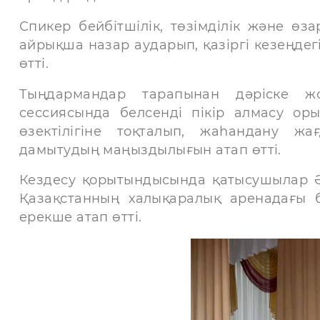
Спикер бейбітшілік, төзімділік және өз
айрықша назар аударып, қазіргі кезеңдег
өтті.
Тыңдармандар тарапынан дәріске ж
сессиясында белсенді пікір алмасу ор
өзектілігіне тоқталып, жаһандану ж
дамытудың маңыздылығын атап өтті.
Кездесу қорытындысында қатысушылар Әл
Қазақстанның халықаралық аренадағы б
ерекше атап өтті.