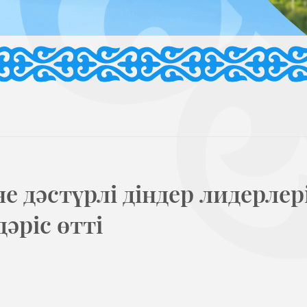
 дәстүрлі діндер лидерлер
дәріс өтті