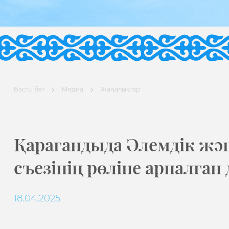
Басты бет
Медиа
Жаңалықтар
Қарағандыда Әлемдік және
съезінің рөліне арналған 
18.04.2025