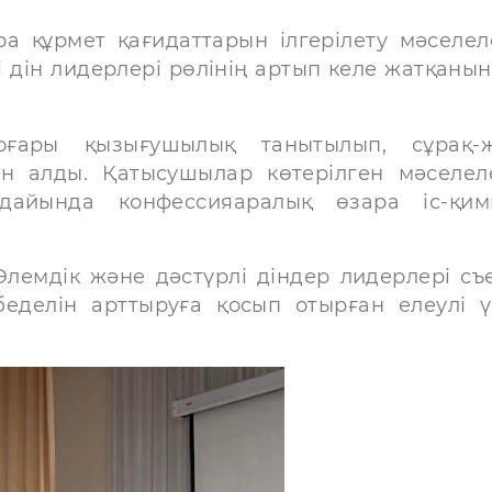
ара құрмет қағидаттарын ілгерілету мәселел
і дін лидерлері рөлінің артып келе жатқанын
оғары қызығушылық танытылып, сұрақ-ж
ын алды. Қатысушылар көтерілген мәселел
ағдайында конфессияаралық өзара іс-қи
емдік және дәстүрлі діндер лидерлері съе
еделін арттыруға қосып отырған елеулі ү