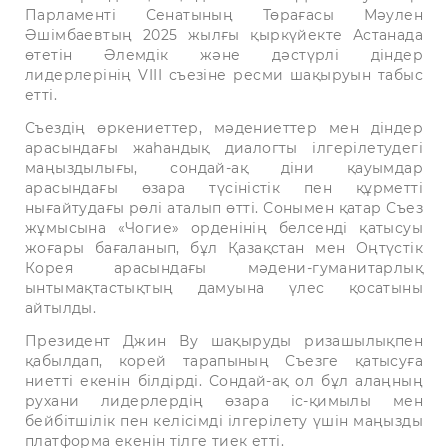
Парламенті Сенатының Төрағасы Мәулен
Әшімбаевтың 2025 жылғы қыркүйекте Астанада
өтетін Әлемдік және дәстүрлі діндер
лидерлерінің VIII съезіне ресми шақыруын табыс
етті.
Съездің өркениеттер, мәдениеттер мен діндер
арасындағы жаһандық диалогты ілгерілетудегі
маңыздылығы, сондай-ақ діни қауымдар
арасындағы өзара түсіністік пен құрметті
нығайтудағы рөлі аталып өтті. Сонымен қатар Съез
жұмысына «Чогие» орденінің белсенді қатысуы
жоғары бағаланып, бұл Қазақстан мен Оңтүстік
Корея арасындағы мәдени-гуманитарлық
ынтымақтастықтың дамуына үлес қосатыны
айтылды.
Президент Джин Ву шақыруды ризашылықпен
қабылдап, корей тарапының Съезге қатысуға
ниетті екенін білдірді. Сондай-ақ ол бұл алаңның
рухани лидерлердің өзара іс-қимылы мен
бейбітшілік пен келісімді ілгерілету үшін маңызды
платформа екенін тілге тиек етті.