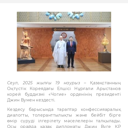
Сеул, 2025 жылғы 19 наурыз
– Қазақстанның
Оңтүстік Кореядағы Елшісі Нұрғали Арыстанов
корей буддизмі «Чогие» орденінің президенті
Джин Вумен кездесті.
Кездесу барысында тараптар конфессияаралық
диалогты, толеранттылықты және бейбіт бірге
өмір сүруді ілгерілету мәселелерін талқылады.
Осы орайда қазақ дипломаты Джин Вуге ҚР