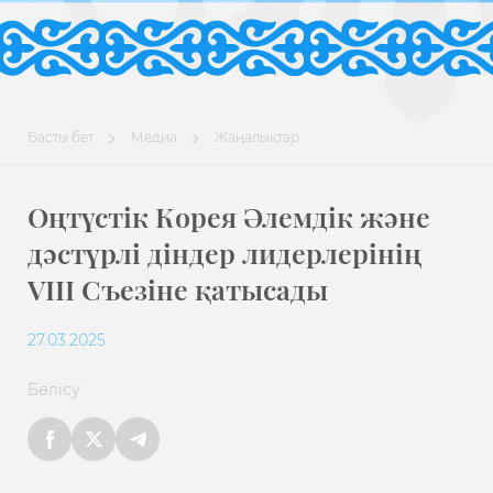
Басты бет
Медиа
Жаңалықтар
Оңтүстік Корея Әлемдік және
дәстүрлі діндер лидерлерінің
VIII Съезіне қатысады
27.03.2025
Бөлісу