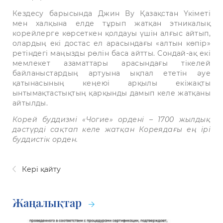
Кездесу барысында Джин Ву Қазақстан Үкіметі
мен халқына елде тұрып жатқан этникалық
корейлерге көрсеткен қолдауы үшін алғыс айтып,
олардың екі достас ел арасындағы «алтын көпір»
ретіндегі маңызды рөлін баса айтты. Сондай-ақ екі
мемлекет азаматтары арасындағы тікелей
байланыстардың артуына ықпал ететін әуе
қатынасының кеңеюі арқылы екіжақты
ынтымақтастықтың қарқынды дамып келе жатқаны
айтылды.
Корей буддизмі «Чогие» ордені – 1700 жылдық
дәстүрді сақтап келе жатқан Кореядағы ең ірі
буддистік орден.
Кері қайту
Жаңалықтар