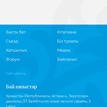
Басты бет
Кітапхана
Съезд
Біз туралы
Хатшылық
Медиа
Форум
Байланыс
Сайт картасы
Байланыстар
Қазақстан Республикасы, Астана қ., Тәуелсіздік
даңғылы, 57, Бейбітшілік және келісім сарайы, 5
қабат