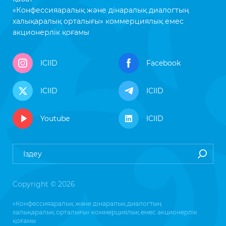
«Конфессияаралық және дінаралық диалогтың
халықаралық орталығы» коммерциялық емес
акционерлік қоғамы
ICIID
Facebook
ICIID
ICIID
Youtube
ICIID
Copyright © 2026
«Конфессияаралық және дінаралық диалогтың
халықаралық орталығы» коммерциялық емес акционерлік
қоғамы