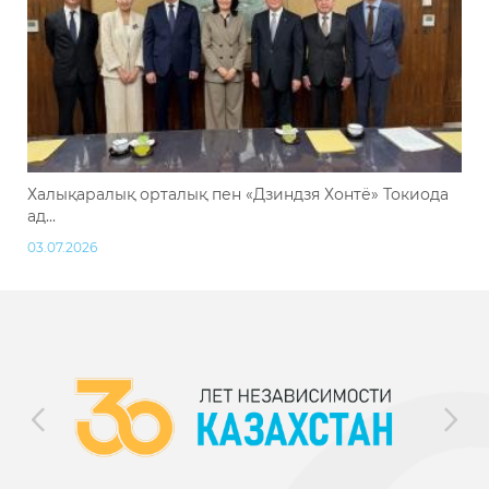
Халықаралық орталық пен «Дзиндзя Хонтё» Токиода
ад...
03.07.2026