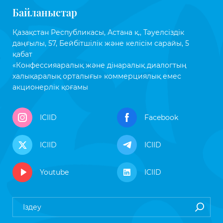
Байланыстар
Қазақстан Республикасы, Астана қ., Тәуелсіздік
даңғылы, 57, Бейбітшілік және келісім сарайы, 5
қабат
«Конфессияаралық және дінаралық диалогтың
халықаралық орталығы» коммерциялық емес
акционерлік қоғамы
ICIID
Facebook
ICIID
ICIID
Youtube
ICIID