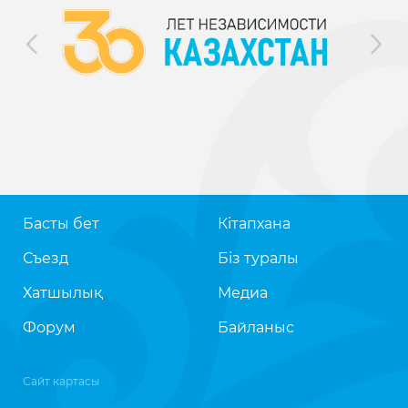
Басты бет
Кітапхана
Съезд
Біз туралы
Хатшылық
Медиа
Форум
Байланыс
Сайт картасы