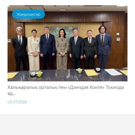
Жаңалықтар
Халықаралық орталық пен «Дзиндзя Хонтё» Токиода
ад...
03.07.2026