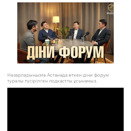
Назарларыңызға Астанада өткен діни форум
туралы түсірілген подкастты ұсынамыз.