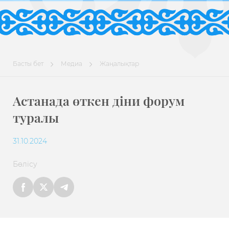
Басты бет
Медиа
Жаңалықтар
Астанада өткен діни форум
туралы
31.10.2024
Бөлісу