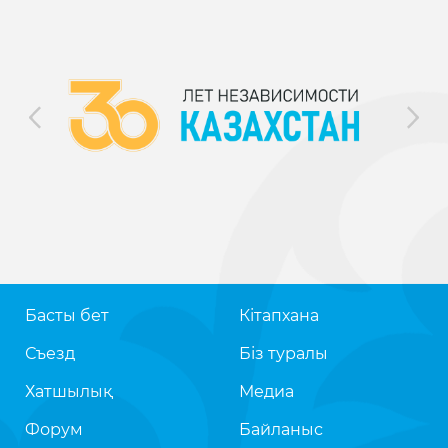
Басты бет
Кітапхана
Съезд
Біз туралы
Хатшылық
Медиа
Форум
Байланыс