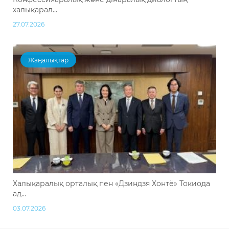
халықарал...
27.07.2026
Жаңалықтар
Халықаралық орталық пен «Дзиндзя Хонтё» Токиода
ад...
03.07.2026