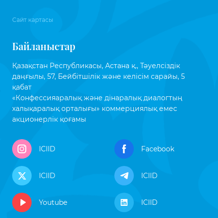
Сайт картасы
Байланыстар
Қазақстан Республикасы, Астана қ., Тәуелсіздік
даңғылы, 57, Бейбітшілік және келісім сарайы, 5
қабат
«Конфессияаралық және дінаралық диалогтың
халықаралық орталығы» коммерциялық емес
акционерлік қоғамы
ICIID
Facebook
ICIID
ICIID
Youtube
ICIID