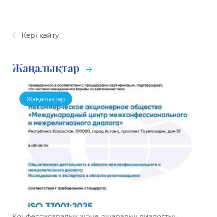
Кері қайту
Жаңалықтар
Жаңалықтар
Конфессияаралық және дінаралық диалогтың