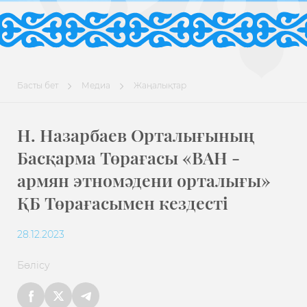
Басты бет
Медиа
Жаңалықтар
Н. Назарбаев Орталығының
Басқарма Төрағасы «ВАН -
армян этномәдени орталығы»
ҚБ Төрағасымен кездесті
28.12.2023
Бөлісу