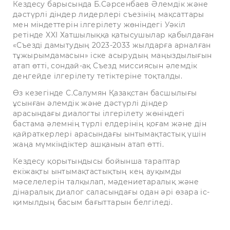
Кездесу барысында Б.Сәрсенбаев Әлемдік және
дәстүрлі діндер лидерлері съезінің мақсаттары
мен міндеттерін ілгерілету жөніндегі Уәкіл
ретінде XXI Хатшылыққа қатысушылар қабылдаған
«Съезді дамытудың 2023-2033 жылдарға арналған
тұжырымдамасын» іске асырудың маңыздылығын
атап өтті, сондай-ақ Съезд миссиясын әлемдік
деңгейде ілгерілету тетіктеріне тоқталды.
Өз кезегінде С.Салумян Қазақстан басшылығы
ұсынған әлемдік және дәстүрлі діндер
арасындағы диалогты ілгерілету жөніндегі
бастама әлемнің түрлі елдерінің қоғам және дін
қайраткерлері арасындағы ынтымақтастық үшін
жаңа мүмкіндіктер ашқанын атап өтті.
Кездесу қорытындысы бойынша тараптар
екіжақты ынтымақтастықтың кең ауқымды
мәселелерін талқылап, мәдениетаралық және
дінаралық диалог саласындағы одан әрі өзара іс-
қимылдың басым бағыттарын белгіледі.