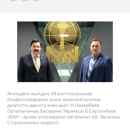
Ағымдағы жылдың 28 желтоқсанында
Конфессияаралық және өркениетаралық
диалогты дамыту жөніндегі Н.Назарбаев
Орталығының Басқарма Төрағасы Б.Сәрсенбаев
«ВАН - армян этномәдени орталығы» ҚБ Төрағасы
С.Салумянмен кездесті.