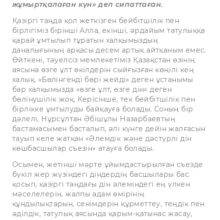
жұмыртқалаған күн» деп сипаттаған.
Қазіргі таңда қол жеткізген бейбітшілік пен
бірлігіміз бірінші Алла, екінші, әрдайым татулыққа
қарай ұмтылып тұратын халқымыздың
даналығының арқасы десем артық айтқаным емес.
Өйткені, тәуелсіз мемлекетіміз Қазақстан өзінің
аясына өзге ұлт өкілдерін сыйғызған көңілі кең
халық. «Бөлінгенді бөрі жейді» деген ұстанымы
бар халқымызда «өзге ұлт, өзге дін» деген
бөлінушілік жоқ. Керісінше, тек бейбітшілік пен
бірлікке ұмтылуды байқауға болады. Соның бір
дәлелі, Нұрсұлтан Әбішұлы Назарбаевтың
бастамасымен басталып, әлі күнге дейін жалғасын
тауып келе жатқан «Әлемдік және дәстүрлі дін
көшбасшылар съезін» атауға болады.
Осымен, жетінші мәрте ұйымдастырылған съезде
бүкіл жер жүзіндегі діндердің басшылары бас
қосып, қазіргі таңдағы дін әлеміндегі ең үлкен
мәселелерін, жалпы адам өмірінің
құндылықтарын, сенімдерін құрметтеу, теңдік пен
әділдік, татулық аясында қарым-қатынас жасау,