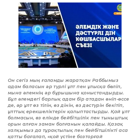
Он сегіз мың ғаламды жаратқан Раббымыз
адам баласын әр түрлі ұлт пен ұлысқа бөліп,
мына әлемнің әр бұрышына қоныстандырды.
Бұл әлемдегі барлық адам бір атадан өніп-өссе
де, әр ұлт өз тілін, өз дінін, өз дәстүрін бекітіп,
ұлттық ерекшеліктерін қалыптастырды. Қай ұлт
болмасын, өз елінде бейбітшілік пен тыныштық
орын алған заман болғанын қалайды. Қазақ
халқымыз да тұрақтылық пен бейбітшілікті аса
қатты бағалап, «қой үстіне бозторғай