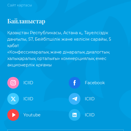
Сайт картасы
Байланыстар
Қазақстан Республикасы, Астана қ., Тәуелсіздік
даңғылы, 57, Бейбітшілік және келісім сарайы, 5
қабат
«Конфессияаралық және дінаралық диалогтың
халықаралық орталығы» коммерциялық емес
акционерлік қоғамы
ICIID
Facebook
ICIID
ICIID
Youtube
ICIID