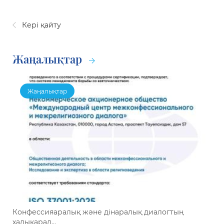
Кері қайту
Жаңалықтар
Жаңалықтар
Конфессияаралық және дінаралық диалогтың
халықарал...