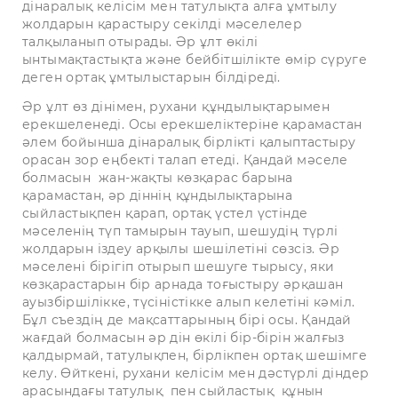
дінаралық келісім мен татулықта алға ұмтылу
жолдарын қарастыру секілді мәселелер
талқыланып отырады. Әр ұлт өкілі
ынтымақтастықта және бейбітшілікте өмір сүруге
деген ортақ ұмтылыстарын білдіреді.
Әр ұлт өз дінімен, рухани құндылықтарымен
ерекшеленеді. Осы ерекшеліктеріне қарамастан
әлем бойынша дінаралық бірлікті қалыптастыру
орасан зор еңбекті талап етеді. Қандай мәселе
болмасын жан-жақты көзқарас барына
қарамастан, әр діннің құндылықтарына
сыйластықпен қарап, ортақ үстел үстінде
мәселенің түп тамырын тауып, шешудің түрлі
жолдарын іздеу арқылы шешілетіні сөзсіз. Әр
мәселені бірігіп отырып шешуге тырысу, яки
көзқарастарын бір арнада тоғыстыру әрқашан
ауызбіршілікке, түсіністікке алып келетіні кәміл.
Бұл съездің де мақсаттарының бірі осы. Қандай
жағдай болмасын әр дін өкілі бір-бірін жалғыз
қалдырмай, татулықпен, бірлікпен ортақ шешімге
келу. Өйткені, рухани келісім мен дәстүрлі діндер
арасындағы татулық пен сыйластық құнын