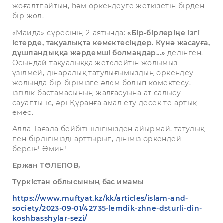
жоғалтпайтын, һәм өркендеуге жеткізетін бірден
бір жол.
«Маида» сүресінің 2-аятында:
«Бір-бірлеріңе ізгі
істерде, тақуалықта көмектесіңдер. Күнә жасауға,
дұшпандыққа жәрдемші болмаңдар...»
делінген.
Осындай тақуалыққа жетелейтін жолымыз
үзілмей, дінаралық татулығымыздың өркендеу
жолында бір-бірімізге әлем болып көмектесу,
ізгілік бастамасының жалғасуына ат салысу
сауапты іс, әрі Құранға амал ету десек те артық
емес.
Алла Тағала бейбітшілігімізден айырмай, татулық
пен бірлігімізді арттырып, дініміз өркендей
берсін! Әмин!
Ержан ТӨЛЕПОВ,
Түркістан облысының бас имамы
https://www.muftyat.kz/kk/articles/islam-and-
society/2023-09-01/42735-lemdik-zhne-dsturli-din-
koshbasshylar-sezi/