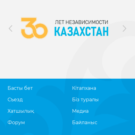
Басты бет
Кітапхана
Съезд
Біз туралы
Хатшылық
Медиа
Форум
Байланыс