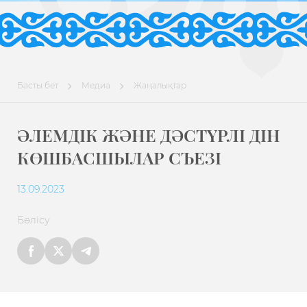
Басты бет
Медиа
Жаңалықтар
ӘЛЕМДІК ЖӘНЕ ДӘСТҮРЛІ ДІН
КӨШБАСШЫЛАР СЪЕЗІ
13.09.2023
Бөлісу