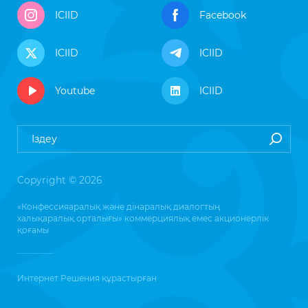
ICIID
Facebook
ICIID
ICIID
Youtube
ICIID
Copyright © 2026
«Конфессияаралық және дінаралық диалогтың
халықаралық орталығы» коммерциялық емес акционерлік
қоғамы
Интернет Решения
құрастырған