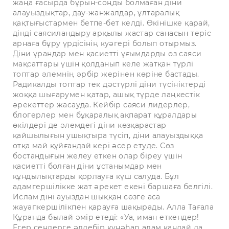
жаңа ғасырда бұрын-соңды болмаған діни
алауыздықтар, дау-жанжалдар, ұлтаралық
қақтығыстармен бетпе-бет келді. Өкінішке қарай,
дінді саясиландыру арқылы жастар санасын теріс
арнаға бұру үрдісінің куәгері болып отырмыз.
Діни ұрандар мен қасиетті ұғымдарды өз саяси
мақсаттары үшін қолданып келе жатқан түрлі
топтар әлемнің әрбір жерінен көріне бастады.
Радикалды топтар тек дәстүрлі діни түсініктерді
жоққа шығарумен қатар, ашық түрде лаңкестік
әрекеттер жасауда. Кейбір саяси лидерлер,
блогерлер мен бұқаралық ақпарат құралдары
өкілдері де әлемдегі діни көзқарастар
қайшылығын ушықтыра түсіп, діни алауыздыққа
отқа май құйғандай кері әсер етуде. Сөз
бостандығын желеу еткен олар біреу үшін
қасиетті болған діни ұстанымдар мен
құндылықтарды қорлауға күш салуда. Бұл
адамгершілікке жат әрекет екені баршаға белгілі.
Ислам діні ауыздан шыққан сөзге аса
жауапкершілікпен қарауға шақырады. Алла Тағала
Құранда былай әмір етеді: «Уа, иман еткендер!
Егер сендерге әлдебір күнәһар адам қандай да