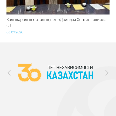
Халықаралық орталық пен «Дзиндзя Хонтё» Токиода
ад...
03.07.2026