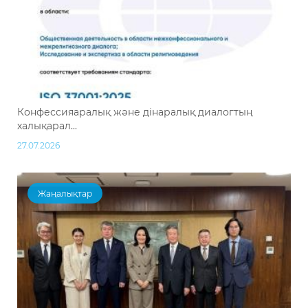
Конфессияаралық және дінаралық диалогтың
халықарал...
27.07.2026
Жаңалықтар