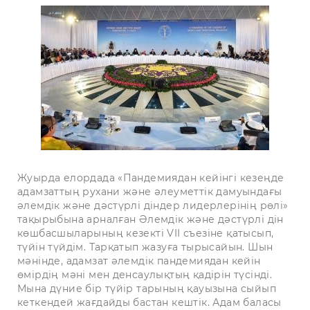
Жуырда елордада «Пандемиядан кейінгі кезеңде
адамзаттың рухани және әлеуметтік дамуындағы
әлемдік және дәстүрлі діндер лидерлерінің рөлі»
тақырыбына арналған Әлемдік және дәстүрлі дін
көшбасшыларының кезекті VII съезіне қатысып,
түйін түйдім. Тарқатып жазуға тырысайын. Шын
мәнінде, адамзат әлемдік пандемиядан кейін
өмірдің мәні мен денсаулықтың қадірін түсінді.
Мына дүние бір түйір тарының қауызына сыйып
кеткендей жағдайды бастан кештік. Адам баласы