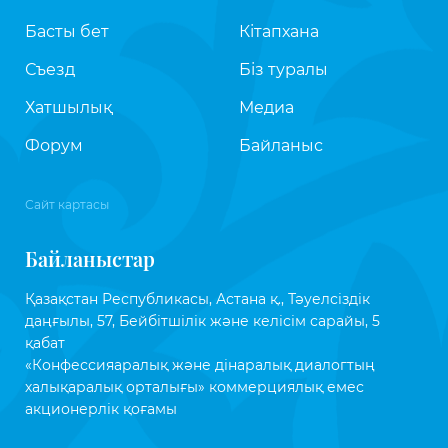
Басты бет
Кітапхана
Съезд
Біз туралы
Хатшылық
Медиа
Форум
Байланыс
Сайт картасы
Байланыстар
Қазақстан Республикасы, Астана қ., Тәуелсіздік
даңғылы, 57, Бейбітшілік және келісім сарайы, 5
қабат
«Конфессияаралық және дінаралық диалогтың
халықаралық орталығы» коммерциялық емес
акционерлік қоғамы