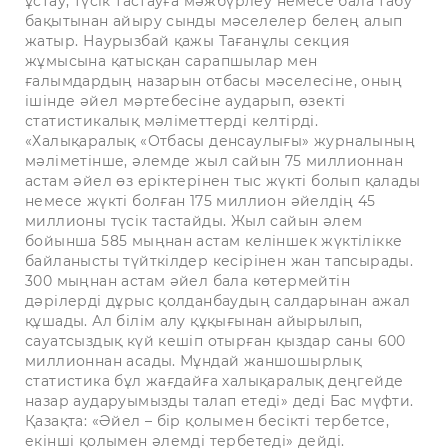
ұстау, түсік тастауға мәжбүрлеу немесе бала табу
бақытынан айыру сынды мәселелер белең алып
жатыр. Наурызбай қажы Тағанұлы секция
жұмысына қатысқан сарапшылар мен
ғалымдардың назарын отбасы мәселесіне, оның
ішінде әйел мәртебесіне аударып, өзекті
статистикалық мәліметтерді келтірді.
«Халықаралық «Отбасы денсаулығы» журналының
мәліметінше, әлемде жыл сайын 75 миллионнан
астам әйел өз еріктерінен тыс жүкті болып қалады
немесе жүкті болған 175 миллион әйелдің 45
миллионы түсік тастайды. Жыл сайын әлем
бойынша 585 мыңнан астам келіншек жүктілікке
байланысты түйткілдер кесірінен жан тапсырады.
300 мыңнан астам әйел бала көтермейтін
дәрілерді дұрыс қолданбаудың салдарынан ажал
құшады. Ал білім алу құқығынан айырылып,
сауатсыздық күй кешіп отырған қыздар саны 600
миллионнан асады. Мұндай жаншошырлық
статистика бұл жағдайға халықаралық деңгейде
назар аударуымызды талап етеді» деді Бас мүфти.
Қазақта: «Әйел – бір қолымен бесікті тербетсе,
екінші қолымен әлемді тербетеді» дейді.