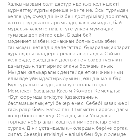
Халқымыздың салт-дәстүрінде қыз-келіншекті
құрметтеу ғұрпы ерекше мәнге ие. Осы тұрғыдан
келгенде, съезд дініміз бен дәстүрімізді дәріптеп,
ұлттық құндылықтарымызды, халқымыздың бай
мұрасын әлемге паш етуге үлкен мүмкіндік
туғызды деп айтар едім. Біздің бай
мәдениетімізбен, қонақжай болмысымызбен
танысқан шетелдік делегаттар, бұқаралық ақпарат
құралдары өкілдері ерекше әсер алды. Сайып
келгенде, съезд діни достық пен өзара түсінікті
дамытудың таптырмас алаңы болғаны анық.
Мұндай халықаралық деңгейде өткен жиынның
елімізде ұйымдастырылуының өзіндік мәні бар.
Бұл туралы съездің ашылу салтанатында
Мемлекет басшысы Қасым-Жомарт Кемелұлы:
«Бұл форумды өткізуге Қазақстанның
бастамашылық етуі бекер емес. Себебі қазақ жері
ғасырлар бойы Батыс пен Шығыстың арасындағы
көпір болып келеді. Осында, яғни Ұлы дала
төрінде небір алып көшпелі империялар өмір
сүрген. Діни ұстамдылық – олардың бәріне ортақ
сипат. Съездің өткізілуі – еліміз бен бүкіл әлемде