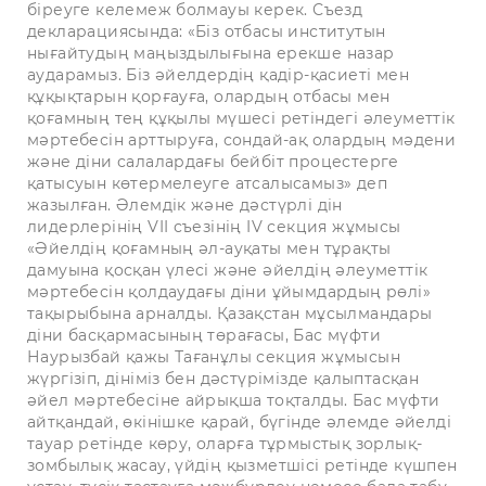
біреуге келемеж болмауы керек. Съезд
декларациясында: «Біз отбасы институтын
нығайтудың маңыздылығына ерекше назар
аударамыз. Біз әйелдердің қадір-қасиеті мен
құқықтарын қорғауға, олардың отбасы мен
қоғамның тең құқылы мүшесі ретіндегі әлеуметтік
мәртебесін арттыруға, сондай-ақ олардың мәдени
және діни салалардағы бейбіт процестерге
қатысуын көтермелеуге атсалысамыз» деп
жазылған. Әлемдік және дәстүрлі дін
лидерлерінің VII съезінің IV секция жұмысы
«Әйелдің қоғамның әл-ауқаты мен тұрақты
дамуына қосқан үлесі және әйелдің әлеуметтік
мәртебесін қолдаудағы діни ұйымдардың рөлі»
тақырыбына арналды. Қазақстан мұсылмандары
діни басқармасының төрағасы, Бас мүфти
Наурызбай қажы Тағанұлы секция жұмысын
жүргізіп, дініміз бен дәстүрімізде қалыптасқан
әйел мәртебесіне айрықша тоқталды. Бас мүфти
айтқандай, өкінішке қарай, бүгінде әлемде әйелді
тауар ретінде көру, оларға тұрмыстық зорлық-
зомбылық жасау, үйдің қызметшісі ретінде күшпен