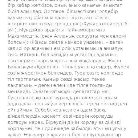
бір хабар жеткізсе, оның анық-қанығын анықтап
біліп алыңдар. Әйтпесе, білместікпен әлдебір
қауымның обалына қалып, артынан істеген
істеріңе өкініп жүрерсіңдер» («Хужурат» сүресі, 6-
аят). Мұндайда ардақты Пайғамбарымыз
Мұхаммедтің (оған Алланың салауаты мен сәлемі
болсын): «Жақсы сөйле немесе үндеме», – деген
хадисі әр адамның өмірлік ұстанымына айналуы
тиіс. Өйткені, бұл қағиданы ұстанған адамның
өзгелермен қарым-қатынасы жақсарады. Жүсіп
Баласағұн: «Қадірлісі – тіліне ұят сіңгендер, Жүрек
сөзін жүрегімен білгендер. Тура сөзге келгенде
тіл тартпағын, Қыңыр сөзді жасыр, текке
лақпағын», – деген өлеңінде тілге тоқтамды
меңзейді. Съезге қатысқан делегаттар мен
бұқаралық ақпарат құралдары өкілдері қоғам
алдындағы сөз жауапкершілігін терең сезінді деп
ойлаймын. Себебі, кез-келген адам басқа
діндегілердің қасиетті сезімдерін қорлауды
доғаруы керек. Біреудің дінін қорлау өз дініңді
қорлаумен тең дәрежеде қабылданатынын ұғыну
қажет. Өзгелерге қасиетті болған құндылықтар