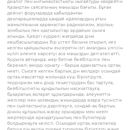
диалог пен ынтымақтастықты нығайтуды көздейтін
Қазақстан саясатының маңызды бағыты. Бұған
дейінгі форумдарда қабылданған
декларацияларда қандай идеялардың атын
жамылғанына қарамастан радикализм, зорлық-
зомбылық пен қақтығыстар әрдайым сынға
алынды. Қазіргі күрделі жағдайда діни
көшбасшылардың бір үстел басына отырып, кез
келген қайшылықты еңсеретін ізгі амалдың үлгісін
күллі әлемге көрсетуі аса маңызды» деп атап өтті.
Қорыта айтқанда, жер бетіне бейбітшілік пен
берекелі өмірді орнату – барша адамзаттың ортақ
ниеті. Съезге келген барлық дін өкілдері осындай
ортақ мақсаттар жолында күш біріктіруге,
терроризм мен дінді теңестіруден бас тартуға,
бейбітшіліктің құндылығын насихаттауға,
бұқаралық ақпарат құралдарында, әлеуметтік
желілер мен қоғамдық жиындарда өзара түсіністік
пен сыйластықты дәріптеуге, сондай-ақ барлық
діннің құлшылық жасау орындары мен киелі
жерлерінде арандатушылық пен бүліктерді
болдырмауға келісті. Осындай ортақ мәселелер
барша дін өкілін рухани тұрғыдан біріктірді және