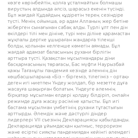
көзге көрінбейтін, қолға ұсталмайтын болмашы
вирустың алдында әлсіз, шарасыз екенін түсінді.
Бұл жағдай Құдайдың құдіретін терең сезіндіре
түсті. Менің ойымша, әр адам Алланың жер бетіне
жіберген сынағынан сабақ алды. Түрлі ұлт пен дін
өкілдері тілі мен дініне, түрі мен діліне қарамастан
жұқпалы дертке ұшыраған жандарға тілекші
болды, қолынан келгенше көмегін аямады. Бұл
жағдай адамзат баласының рухани бірлігін
арттыра түсті. Қазақстан мұсылмандары діни
басқармасының төрағасы, Бас мүфти Наурызбай
қажы Тағанұлы пандемия кезінде әлемнің дін
көшбасшыларына «Біз – біргеміз, тілегіміз – ортақ»
деген игі ниетпен Үндеу жолдап, бір мезетте дұға
жасауға шақырған болатын. Үндеуге әлемнің
бірқатар мұсылман елдері қолдау білдіріп, онлайн
режимде дұға жасау рәсіміне қатысты. Бұл игі
бастама мұсылман үмбетінің рухани тұтастығын
арттырды. Әлемдік және дәстүрлі діндер
лидерлері VII съезінің Декларациясы қабылданды.
Декларацияда ұйымдасқан қылмыс, терроризм
және есірткі сияқты пандемиядан кейінгі әлемдегі