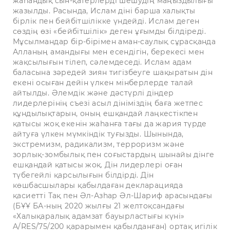
жаһандық сын-қатерлерді шешудің маңыздылығы
жазылды. Расында, Ислам діні барша халықты
бірлік пен бейбітшілікке үндейді. Ислам деген
сөздің өзі «бейбітшілік» деген ұғымды білдіреді.
Мұсылмандар бір-бірімен аман-саулық сұрасқанда
Алланың амандығы мен есендігін, берекесі мен
жақсылығын тілеп, сәлемдеседі. Ислам адам
баласына зәредей зиян тигізбеуге шақыратын дін
екені осыған дейін үлкен мінберлерде талай
айтылды. Әлемдік және дәстүрлі діндер
лидерлерінің съезі асыл дініміздің баға жетпес
құндылықтарын, оның ешқандай лаңкестікпен
қатысы жоқ екенін жаһанға тағы да жария түрде
айтуға үлкен мүмкіндік туғызды. Шынында,
экстремизм, радикализм, терроризм және
зорлық-зомбылық пен соғыстардың шынайы дінге
ешқандай қатысы жоқ. Дін лидерлері оған
түбегейлі қарсылығын білдірді. Дін
көшбасшылары қабылдаған декларацияда
қасиетті Тақ пен Әл-Азһар Әл-Шариф арасындағы
(БҰҰ БА-ның 2020 жылғы 21 желтоқсандағы
«Халықаралық адамзат бауырластығы күні»
A/RES/75/200 қарарымен қабылданған) ортақ игілік