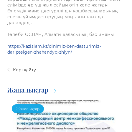
елімізде әр үш жыл сайын өтіп келе жатқан
Әлемдік және дәстүрллі дін көшбасшыларының
съезін ұйымдастырудың маңызын тағы да
дәлелдеді.
Төлеби ОСПАН, Алматы қаласының бас имамы
https://kazislam.kz/dinimiz-ben-dasturimiz-
dariptelgen-zhahandyq-zhiyn/
Кері қайту
Жаңалықтар
Жаңалықтар