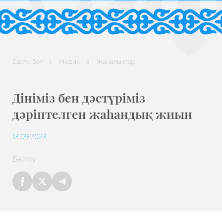
Басты бет
Медиа
Жаңалықтар
Дініміз бен дәстүріміз
дәріптелген жаһандық жиын
13.09.2023
Бөлісу