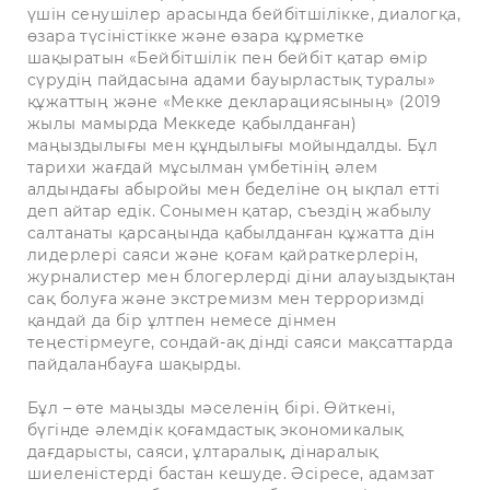
үшін сенушілер арасында бейбітшілікке, диалогқа,
өзара түсіністікке және өзара құрметке
шақыратын «Бейбітшілік пен бейбіт қатар өмір
сүрудің пайдасына адами бауырластық туралы»
құжаттың және «Мекке декларациясының» (2019
жылы мамырда Меккеде қабылданған)
маңыздылығы мен құндылығы мойындалды. Бұл
тарихи жағдай мұсылман үмбетінің әлем
алдындағы абыройы мен беделіне оң ықпал етті
деп айтар едік. Сонымен қатар, съездің жабылу
салтанаты қарсаңында қабылданған құжатта дін
лидерлері саяси және қоғам қайраткерлерін,
журналистер мен блогерлерді діни алауыздықтан
сақ болуға және экстремизм мен терроризмді
қандай да бір ұлтпен немесе дінмен
теңестірмеуге, сондай-ақ дінді саяси мақсаттарда
пайдаланбауға шақырды.
Бұл – өте маңызды мәселенің бірі. Өйткені,
бүгінде әлемдік қоғамдастық экономикалық
дағдарысты, саяси, ұлтаралық, дінаралық
шиеленістерді бастан кешуде. Әсіресе, адамзат