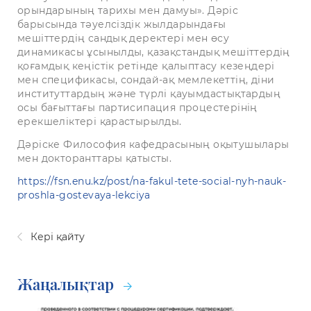
орындарының тарихы мен дамуы». Дәріс
барысында тәуелсіздік жылдарындағы
мешіттердің сандық деректері мен өсу
динамикасы ұсынылды, қазақстандық мешіттердің
қоғамдық кеңістік ретінде қалыптасу кезеңдері
мен спецификасы, сондай-ақ мемлекеттің, діни
институттардың және түрлі қауымдастықтардың
осы бағыттағы партисипация процестерінің
ерекшеліктері қарастырылды.
Дәріске Философия кафедрасының оқытушылары
мен докторанттары қатысты.
https://fsn.enu.kz/post/na-fakul-tete-social-nyh-nauk-
proshla-gostevaya-lekciya
Кері қайту
Жаңалықтар