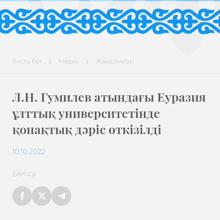
Басты бет
Медиа
Жаңалықтар
Л.Н. Гумилев атындағы Еуразия
ұлттық университетінде
қонақтық дәріс өткізілді
10.10.2022
Бөлісу