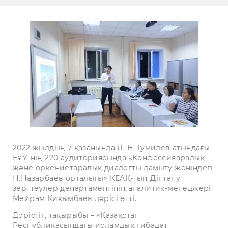
2022 жылдың 7 қазанында Л. Н. Гумилев атындағы
ЕҰУ-нің 220 аудиториясында «Конфессияаралық
және өркениетаралық диалогты дамыту жөніндегі
Н.Назарбаев орталығы» КЕАҚ-тың Дінтану
зерттеулер департаментінің аналитик-менеджері
Мейрам Қикымбаев дәрісі өтті.
Дәрістің тақырыбы – «Қазақстан
Республикасындағы исламдық ғибадат