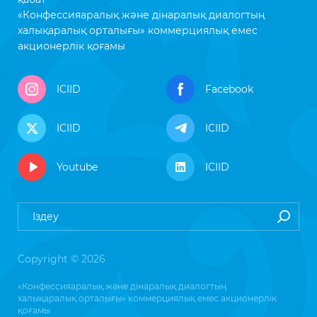
«Конфессияаралық және дінаралық диалогтың
халықаралық орталығы» коммерциялық емес
акционерлік қоғамы
ICIID
Facebook
ICIID
ICIID
Youtube
ICIID
Copyright © 2026
«Конфессияаралық және дінаралық диалогтың
халықаралық орталығы» коммерциялық емес акционерлік
қоғамы