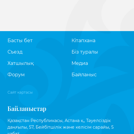
Басты бет
Кітапхана
Съезд
Біз туралы
Хатшылық
Медиа
Форум
Байланыс
Сайт картасы
Байланыстар
Қазақстан Республикасы, Астана қ., Тәуелсіздік
даңғылы, 57, Бейбітшілік және келісім сарайы, 5
қабат