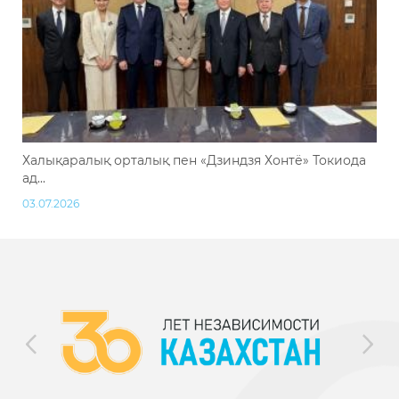
Халықаралық орталық пен «Дзиндзя Хонтё» Токиода
ад...
03.07.2026