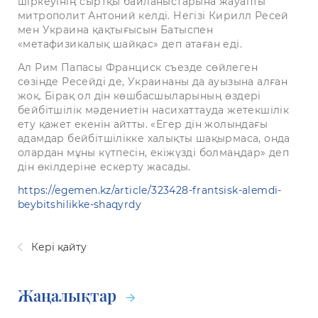
шіркеуінің сыртқы байланыстарына жауапты
митрополит Антоний келді. Негізі Кирилл Ресей
мен Украина қақтығысын Батыспен
«метафизикалық шайқас» деп атаған еді.
Ал Рим Папасы Франциск съезде сөйлеген
сөзінде Ресейді де, Украинаны да ауызына алған
жоқ. Бірақ ол дін көшбасшыларының өздері
бейбітшілік мәдениетін насихаттауда жетекшілік
ету қажет екенін айтты. «Егер дін жолындағы
адамдар бейбітшілікке халықты шақырмаса, онда
олардан мұны күтпесін, екіжүзді болмаңдар» деп
дін өкілдеріне ескерту жасады.
https://egemen.kz/article/323428-frantsisk-alemdi-
beybitshilikke-shaqyrdy
Кері қайту
Жаңалықтар