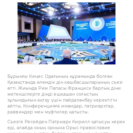
Бұрынғы Кеңес Одағының құра­мын­да болған
Қазақстанда әлемдік дін көшбасшыларының съезі
өтті. Жиында Рим Папасы Франциск барлық діни
жетекшілерге дінді еш­қашан соғыстың
зұлымдығын ақтау үшін пайдаланбау керектігін
айтты. Конференцияға имамдар, патриархтар,
раввиндер мен мүфтилер қатысты.
Съезге Ресейден Патриарх Кирилл қатысуы керек
еді, алайда оның орнына Орыс православие