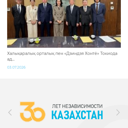
Халықаралық орталық пен «Дзиндзя Хонтё» Токиода
ад...
03.07.2026