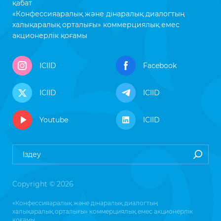
қабат
«Конфессияаралық және дінаралық диалогтың
халықаралық орталығы» коммерциялық емес
акционерлік қоғамы
ICIID
Facebook
ICIID
ICIID
Youtube
ICIID
Copyright © 2026
«Конфессияаралық және дінаралық диалогтың
халықаралық орталығы» коммерциялық емес акционерлік
қоғамы