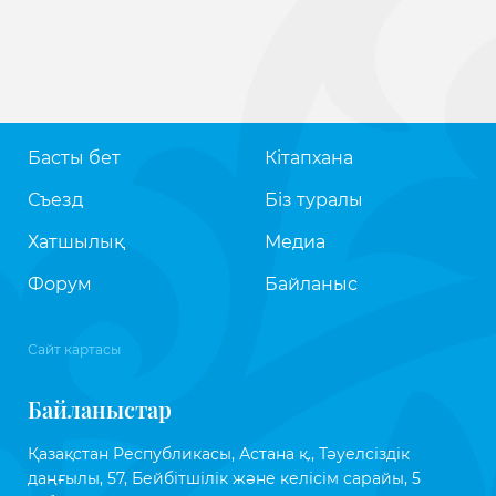
Басты бет
Кітапхана
Съезд
Біз туралы
Хатшылық
Медиа
Форум
Байланыс
Сайт картасы
Байланыстар
Қазақстан Республикасы, Астана қ., Тәуелсіздік
даңғылы, 57, Бейбітшілік және келісім сарайы, 5