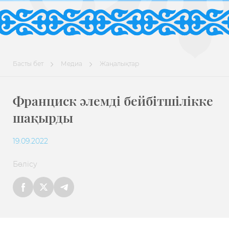
Басты бет
Медиа
Жаңалықтар
Франциск әлемді бейбітшілікке
шақырды
19.09.2022
Бөлісу