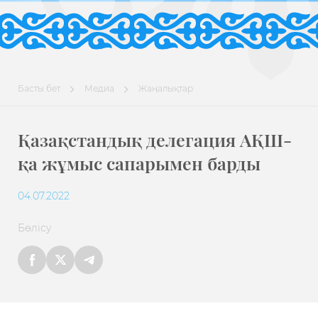
Басты бет
Медиа
Жаңалықтар
Қазақстандық делегация АҚШ-
қа жұмыс сапарымен барды
04.07.2022
Бөлісу