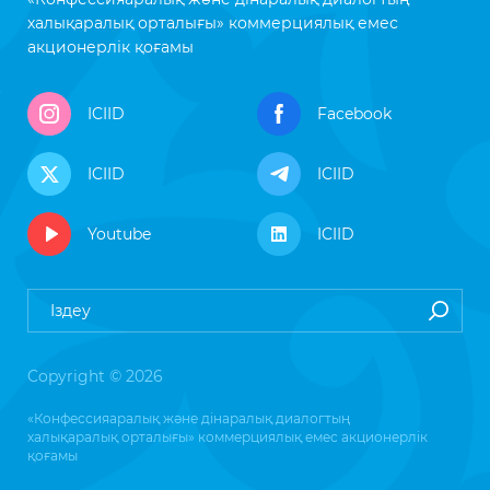
халықаралық орталығы» коммерциялық емес
акционерлік қоғамы
ICIID
Facebook
ICIID
ICIID
Youtube
ICIID
Copyright © 2026
«Конфессияаралық және дінаралық диалогтың
халықаралық орталығы» коммерциялық емес акционерлік
қоғамы