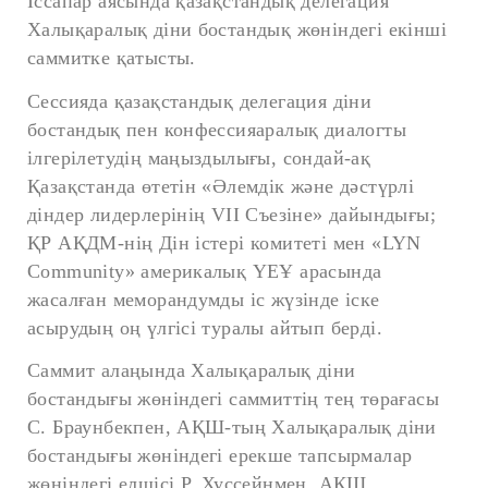
Іссапар аясында қазақстандық делегация
Халықаралық діни бостандық жөніндегі екінші
саммитке қатысты.
Сессияда қазақстандық делегация діни
бостандық пен конфессияаралық диалогты
ілгерілетудің маңыздылығы, сондай-ақ
Қазақстанда өтетін «Әлемдік және дәстүрлі
діндер лидерлерінің VII Съезіне» дайындығы;
ҚР АҚДМ-нің Дін істері комитеті мен «LYN
Community» америкалық ҮЕҰ арасында
жасалған меморандумды іс жүзінде іске
асырудың оң үлгісі туралы айтып берді.
Саммит алаңында Халықаралық діни
бостандығы жөніндегі саммиттің тең төрағасы
С. Браунбекпен, АҚШ-тың Халықаралық діни
бостандығы жөніндегі ерекше тапсырмалар
жөніндегі елшісі Р. Хуссейнмен, АҚШ