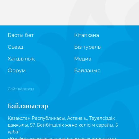
Басты бет
Кітапхана
Съезд
Біз туралы
Хатшылық
Медиа
Форум
Байланыс
Сайт картасы
Байланыстар
Қазақстан Республикасы, Астана қ., Тәуелсіздік
даңғылы, 57, Бейбітшілік және келісім сарайы, 5
қабат
«Конфессияаралық және дінаралық диалогтың