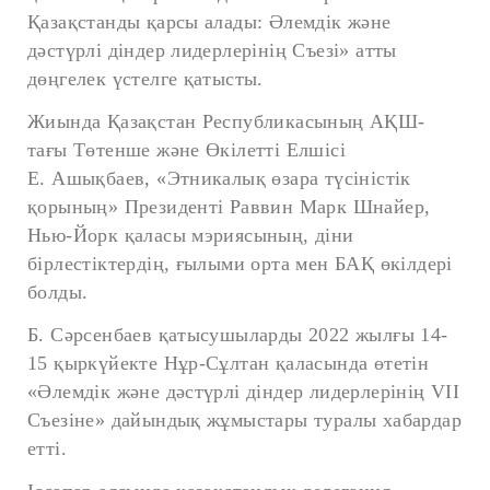
Қазақстанды қарсы алады: Әлемдік және
дәстүрлі діндер лидерлерінің Съезі» атты
дөңгелек үстелге қатысты.
Жиында Қазақстан Республикасының АҚШ-
тағы Төтенше және Өкілетті Елшісі
Е. Ашықбаев, «Этникалық өзара түсіністік
қорының» Президенті Раввин Марк Шнайер,
Нью-Йорк қаласы мэриясының, діни
бірлестіктердің, ғылыми орта мен БАҚ өкілдері
болды.
Б. Сәрсенбаев қатысушыларды 2022 жылғы 14-
15 қыркүйекте Нұр-Сұлтан қаласында өтетін
«Әлемдік және дәстүрлі діндер лидерлерінің VII
Съезіне» дайындық жұмыстары туралы хабардар
етті.