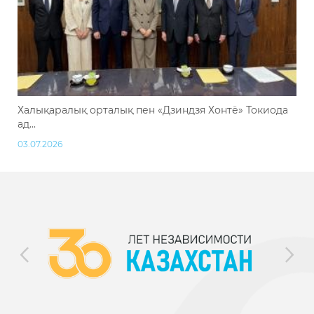
Халықаралық орталық пен «Дзиндзя Хонтё» Токиода
ад...
03.07.2026