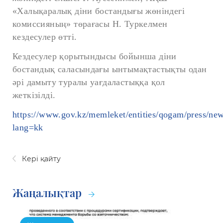
«Халықаралық діни бостандығы жөніндегі
комиссияның» төрағасы Н. Туркелмен
кездесулер өтті.
Кездесулер қорытындысы бойынша діни
бостандық саласындағы ынтымақтастықты одан
әрі дамыту туралы уағдаластыққа қол
жеткізілді.
https://www.gov.kz/memleket/entities/qogam/press/new
lang=kk
Кері қайту
Жаңалықтар