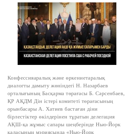
Конфессияаралық және өркениетаралық
диалогты дамыту жөніндегі Н. Назарбаев
орталығының Басқарма төрағасы Б. Сәрсенбаев,
ҚР АҚДМ Дін істері комитеті төрағасының
орынбасары А. Хатиев бастаған діни
бірлестіктер өкілдерінен тұратын делегация
АҚШ-қа жұмыс сапары шеңберінде Нью-Йорк
қаласының мэриясында «Нью-Йорк