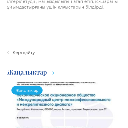
ілгерілетудің маңыздылығын атап өтіп, іс-шараны
ұйымдастырғаны үшін алғыстарын білдірді.
Кері қайту
Жаңалықтар
Жаңалықтар