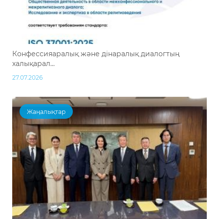
Конфессияаралық және дінаралық диалогтың
халықарал...
27.07.2026
Жаңалықтар