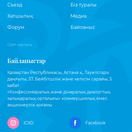
Съезд
Біз туралы
Хатшылық
Медиа
Форум
Байланыс
Сайт картасы
Байланыстар
Қазақстан Республикасы, Астана қ., Тәуелсіздік
даңғылы, 57, Бейбітшілік және келісім сарайы, 5
қабат
«Конфессияаралық және дінаралық диалогтың
халықаралық орталығы» коммерциялық емес
акционерлік қоғамы
ICIID
Facebook