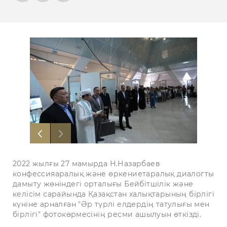
2022 жылғы 27 мамырда Н.Назарбаев
конфессияаралық және өркениетаралық диалогты
дамыту жөніндегі орталығы Бейбітшілік және
келісім сарайында Қазақстан халықтарының бірлігі
күніне арналған "Әр түрлі елдердің татулығы мен
бірлігі" фотокөрмесінің ресми ашылуын өткізді.