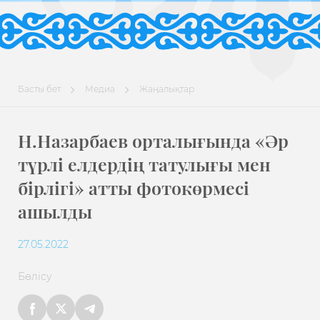
Басты бет
Медиа
Жаңалықтар
Н.Назарбаев орталығында «Әр
түрлі елдердің татулығы мен
бірлігі» атты фотокөрмесі
ашылды
27.05.2022
Бөлісу