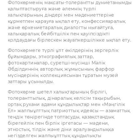
Фотокөрменің мақсаты-толерантты дүниетанымды
қалыптастыруға және әлемнің түрлі
халықтарының діндері мен мәдениеттеріне
құрметпен қарауға ықпал ету, конфессияаралық
және өркениетаралық диалогты нығайтуға,
халықаралық бейбітшілік пен қауіпсіздікті
қолдаудағы бірлескен жауапкершілікке ықпал ету.
Фотокөрмеге түрлі ұлт өкілдерінің зергерлік
бұйымдары, этнографиялық заттар,
фотокартиналар, суретші-мүсінші Мәлік
Әбділдиннің авторлық жұмысының фарфор
мүсіндерінің коллекциясынан тұратын музей
заттары ұсынылды.
Фотокөрме шетел халықтарының бірлігі,
толеранттылық, дінаралық келісім тақырыбын,
ортақ рухани адами құндылықтар мен «Мәңгілік
Ел» жалпыұлттық патриоттық идеясы — азаматтық
теңдік төңірегінде топтасуды, қазақстандық
бірегейлік пен бірлік іргетасы — мәдени,
этностық, тілдік және діни әралуандылыққа
негізделген жалпыұлттық құндылықты