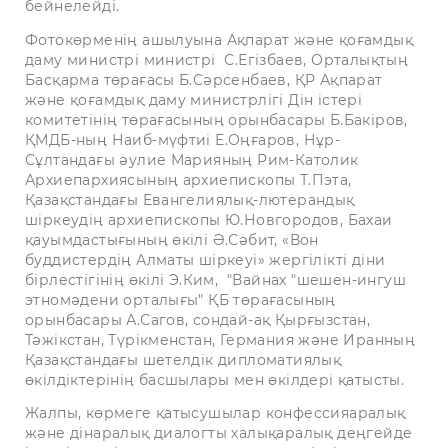
бейнелейді.
Фотокөрменің ашылуына Ақпарат және қоғамдық
даму министрі министрі С.Егізбаев, Орталықтың
Басқарма төрағасы Б.Сәрсенбаев, ҚР Ақпарат
және қоғамдық даму министрлігі Дін істері
комитетінің төрағасының орынбасары Б.Бакіров,
ҚМДБ-ның Наиб-мүфтиі Е.Оңғаров, Нұр-
Сұлтандағы әулие Марияның Рим-Католик
Архиепархиясының архиепископы Т.Пэта,
Қазақстандағы Евангелиялық-лютерандық
шіркеудің архиепископы Ю.Новгородов, Бахаи
қауымдастығының өкілі Ә.Сәбит, «Вон
буддистердің Алматы шіркеуі» жергілікті діни
бірлестігінің өкілі Э.Ким, "Вайнах "шешен-ингуш
этномәдени орталығы" ҚБ төрағасының
орынбасары А.Сагов, сондай-ақ Қырғызстан,
Тәжікстан, Түрікменстан, Германия және Иранның
Қазақстандағы шетелдік дипломатиялық
өкілдіктерінің басшылары мен өкілдері қатысты.
Жалпы, көрмеге қатысушылар конфессияаралық
және дінаралық диалогты халықаралық деңгейде