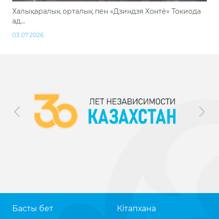
Халықаралық орталық пен «Дзиндзя Хонтё» Токиода
ад...
03.07.2026
Басты бет
Кітапхана