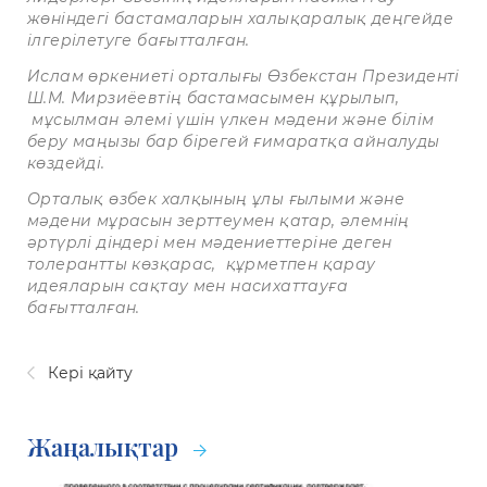
жөніндегі бастамаларын халықаралық деңгейде
ілгерілетуге бағытталған.
Ислам өркениеті орталығы Өзбекстан Президенті
Ш.М. Мирзиёевтің бастамасымен құрылып,
мұсылман әлемі үшін үлкен мәдени және білім
беру маңызы бар бірегей ғимаратқа айналуды
көздейді.
Орталық өзбек халқының ұлы ғылыми және
мәдени мұрасын зерттеумен қатар, әлемнің
әртүрлі діндері мен мәдениеттеріне деген
толерантты көзқарас,
құрметпен қарау
идеяларын сақтау мен насихаттауға
бағытталған.
Кері қайту
Жаңалықтар