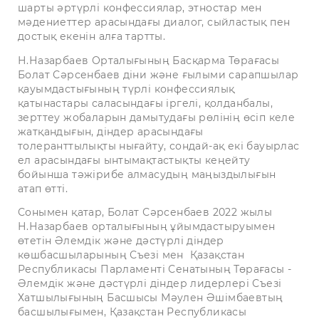
шарты әртүрлі конфессиялар, этностар мен
мәдениеттер арасындағы диалог, сыйластық пен
достық екенін алға тартты.
Н.Назарбаев Орталығының Басқарма Төрағасы
Болат Сәрсенбаев діни және ғылыми сарапшылар
қауымдастығының түрлі конфессиялық
қатынастары саласындағы іргелі, қолданбалы,
зерттеу жобаларын дамытудағы рөлінің өсіп келе
жатқандығын, діндер арасындағы
толеранттылықты нығайту, сондай-ақ екі бауырлас
ел арасындағы ынтымақтастықты кеңейту
бойынша тәжірибе алмасудың маңыздылығын
атап өтті.
Сонымен қатар, Болат Сәрсенбаев 2022 жылы
Н.Назарбаев орталығының ұйымдастыруымен
өтетін Әлемдік және дәстүрлі діндер
көшбасшыларының Съезі мен
Қазақстан
Республикасы Парламенті Сенатының Төрағасы -
Әлемдік және дәстүрлі діндер лидерлері Съезі
Хатшылығының Басшысы Мәулен Әшімбаевтың
басшылығымен, Қазақстан Республикасы