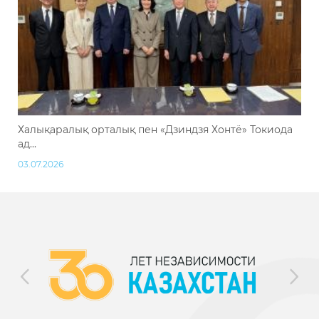
Халықаралық орталық пен «Дзиндзя Хонтё» Токиода
ад...
03.07.2026