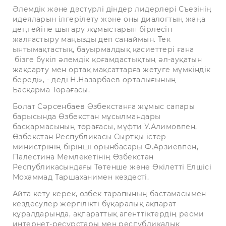
Әлемдік және дәстүрлі діндер лидерлері Съезінің
идеяларын ілгерілету және оны диалогтың жаңа
деңгейіне шығару жұмыстарын бірлесіп
жалғастыру маңызды деп санаймын. Тек
ынтымақтастық, бауырмалдық қасиеттері ғана
бізге бүкіл әлемдік қоғамдастықтың әл-ауқатын
жақсарту мен ортақ мақсаттарға жетуге мүмкіндік
береді», - деді Н.Назарбаев орталығының
Басқарма Төрағасы.
Болат Сәрсенбаев Өзбекстанға жұмыс сапары
барысында Өзбекстан мұсылмандары
басқармасының төрағасы, мүфти У.Алимовпен,
Өзбекстан Республикасы Сыртқы істер
министрінің бірінші орынбасары Ф.Арзиевпен,
Палестина Мемлекетінің Өзбекстан
Республикасындағы Төтенше және Өкілетті Елшісі
Мохаммад Таршаханимен кездесті.
Айта кету керек, өзбек тарапының бастамасымен
кездесулер жергілікті бұқаралық ақпарат
құралдарында, ақпараттық агенттіктердің ресми
интернет-ресурстары мен республикалық