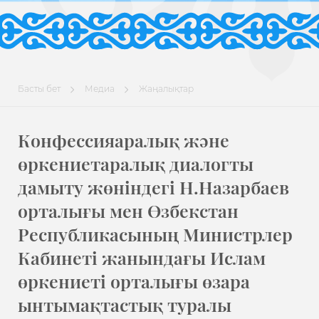
Басты бет
Медиа
Жаңалықтар
Конфессияаралық және
өркениетаралық диалогты
дамыту жөніндегі Н.Назарбаев
орталығы мен Өзбекстан
Республикасының Министрлер
Кабинеті жанындағы Ислам
өркениеті орталығы өзара
ынтымақтастық туралы