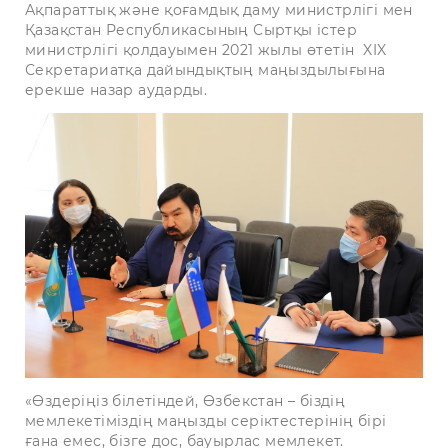
Ақпараттық және қоғамдық даму министрлігі мен
Қазақстан Республикасының Сыртқы істер
министрлігі қолдауымен 2021 жылы өтетін
XIX
Секретариатқа дайындықтың маңыздылығына
ерекше назар аударды.
«Өздеріңіз білетіндей, Өзбекстан – біздің
мемлекетіміздің маңызды серіктестерінің бірі
ғана емес, бізге дос, бауырлас мемлекет.