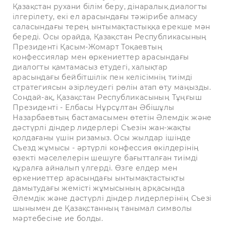
Қазақстан рухани білім беру, дінаралық диалогты
ілгерілету, екі ел арасындағы тәжірибе алмасу
саласындағы терең ынтымақтастыққа ерекше мән
береді. Осы орайда, Қазақстан Республикасының
Президенті Қасым-Жомарт Тоқаевтың
конфессиялар мен өркениеттер арасындағы
диалогты қамтамасыз етудегі, халықтар
арасындағы бейбітшілік пен келісімнің тиімді
стратегиясын әзірлеудегі рөлін атап өту маңызды.
Сондай-ақ, Қазақстан Республикасының Тұңғыш
Президенті - Елбасы Нұрсұлтан Әбішұлы
Назарбаевтың бастамасымен өтетін Әлемдік және
дәстүрлі діндер лидерлері Съезін жан-жақты
қолдағаны үшін ризамыз. Осы жылдар ішінде
Съезд жұмысы - әртүрлі конфессия өкілдерінің
өзекті мәселелерін шешуге бағытталған тиімді
құралға айналып үлгерді. Өзге елдер мен
өркениеттер арасындағы ынтымақтастықты
дамытудағы жемісті жұмысының арқасында
Әлемдік және дәстүрлі діндер лидерлерінің Съезі
шынымен де Қазақстанның танымал символы
мәртебесіне ие болды.