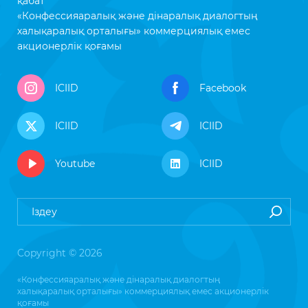
қабат
«Конфессияаралық және дінаралық диалогтың
халықаралық орталығы» коммерциялық емес
акционерлік қоғамы
ICIID
Facebook
ICIID
ICIID
Youtube
ICIID
Copyright © 2026
«Конфессияаралық және дінаралық диалогтың
халықаралық орталығы» коммерциялық емес акционерлік
қоғамы