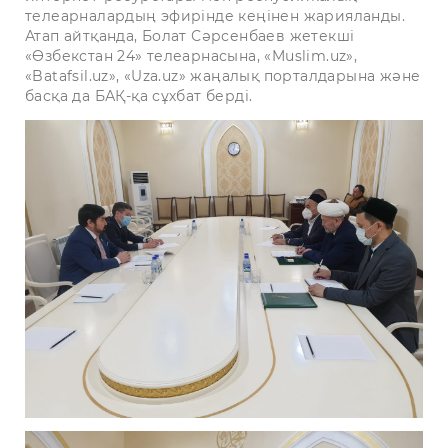
телеарналардың эфирінде кеңінен жарияланды.
Атап айтқанда, Болат Сәрсенбаев жетекші
«Өзбекстан 24» телеарнасына, «Muslim.uz»,
«Batafsil.uz», «Uza.uz» жаңалық порталдарына және
басқа да БАҚ-қа сұхбат берді.