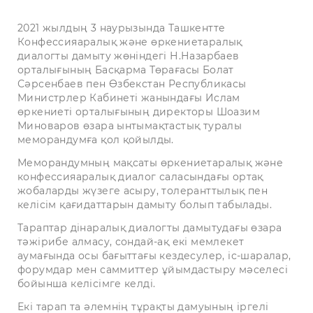
2021 жылдың 3 наурызында Ташкентте
Конфессияаралық және өркениетаралық
диалогты дамыту жөніндегі Н.Назарбаев
орталығының Басқарма Төрағасы Болат
Сәрсенбаев пен Өзбекстан Республикасы
Министрлер Кабинеті жанындағы Ислам
өркениеті орталығының директоры Шоазим
Миноваров өзара ынтымақтастық туралы
меморандумға қол қойылды.
Меморандумның мақсаты өркениетаралық және
конфессияаралық диалог саласындағы ортақ
жобаларды жүзеге асыру, толеранттылық пен
келісім қағидаттарын дамыту болып табылады.
Тараптар дінаралық диалогты дамытудағы өзара
тәжірибе алмасу, сондай-ақ екі мемлекет
аумағында осы бағыттағы кездесулер, іс-шаралар,
форумдар мен саммиттер ұйымдастыру мәселесі
бойынша келісімге келді.
Екі тарап та әлемнің тұрақты дамуының іргелі