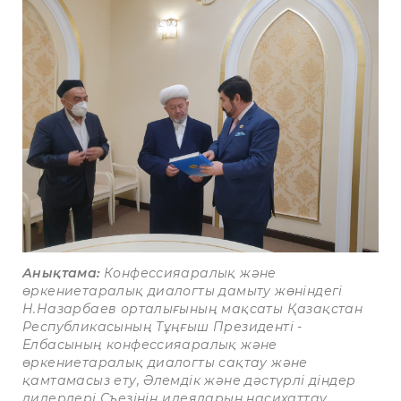
Анықтама:
Конфессияаралық және
өркениетаралық диалогты дамыту жөніндегі
Н.Назарбаев орталығының мақсаты Қазақстан
Республикасының Тұңғыш Президенті -
Елбасының конфессияаралық және
өркениетаралық диалогты сақтау және
қамтамасыз ету, Әлемдік және дәстүрлі діндер
лидерлері Съезінің идеяларын насихаттау