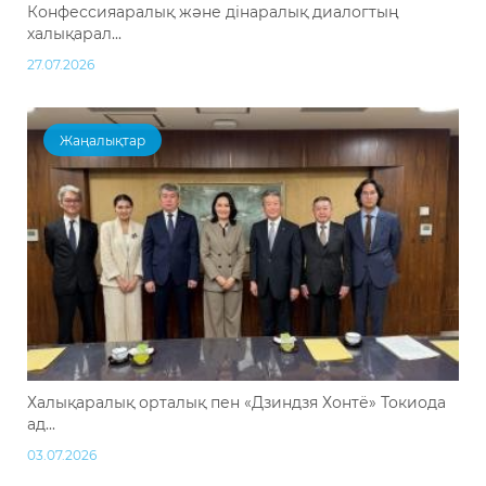
Конфессияаралық және дінаралық диалогтың
халықарал...
27.07.2026
Жаңалықтар
Халықаралық орталық пен «Дзиндзя Хонтё» Токиода
ад...
03.07.2026