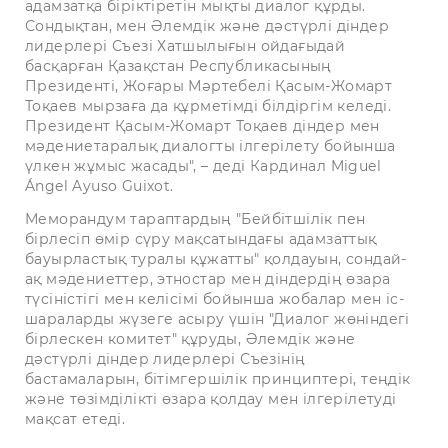
адамзатқа біріктіретін мықты диалог құрды.
Сондықтан, мен Әлемдік және дәстүрлі діндер
лидерлері Съезі Хатшылығын ойдағыдай
басқарған Қазақстан Республикасының
Президенті, Жоғары Мәртебелі Қасым-Жомарт
Тоқаев мырзаға да құрметімді білдіргім келеді.
Президент Қасым-Жомарт Тоқаев діндер мен
мәдениетаралық диалогты ілгерілету бойынша
үлкен жұмыс жасады", – деді Кардинал Miguel
Ángel Ayuso Guixot.
Меморандум тараптардың "Бейбітшілік пен
бірлесіп өмір сүру мақсатындағы адамзаттық
бауырластық туралы құжатты" қолдауын, сондай-
ақ мәдениеттер, этностар мен діндердің өзара
түсіністігі мен келісімі бойынша жобалар мен іс-
шараларды жүзеге асыру үшін "Диалог жөніндегі
бірлескен комитет" құруды, Әлемдік және
дәстүрлі діндер лидерлері Съезінің
бастамаларын, бітімгершілік принциптері, теңдік
және төзімділікті өзара қолдау мен ілгерілетуді
мақсат етеді.