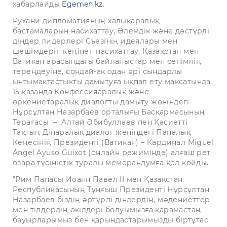
хабарлайды
Egemen.kz
.
Рухани дипломатияның халықаралық
бастамаларын насихаттау, Әлемдік және дәстүрлі
діндер лидерлері Съезінің идеялары мен
шешімдерін кеңінен насихаттау, Қазақстан мен
Ватикан арасындағы байланыстар мен сенімнің
тереңдеуіне, сондай-ақ одан әрі сындарлы
ынтымақтастықты дамытуға ықпал ету мақсатында
15 қазанда Конфессияаралық және
өркениетаралық диалогты дамыту жөніндегі
Нұрсұлтан Назарбаев орталығы Басқармасының
Төрағасы – Алтай Әбибуллаев пен Қасиетті
Тақтың Дінаралық диалог жөніндегі Папалық
Кеңесінің Президенті (Ватикан) – Кардинал Miguel
Ángel Ayuso Guixot (онлайн режимінде) алғаш рет
өзара түсіністік туралы меморандумға қол қойды.
"Рим Папасы Иоанн Павел II мен Қазақстан
Республикасының Тұңғыш Президенті Нұрсұлтан
Назарбаев біздің әртүрлі діндердің, мәдениеттер
мен тілдердің өкілдері болуымызға қарамастан,
бауырларымыз бен қарындастарымызды біртұтас