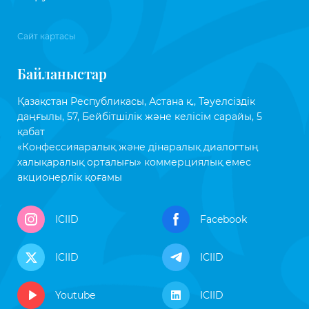
Сайт картасы
Байланыстар
Қазақстан Республикасы, Астана қ., Тәуелсіздік
даңғылы, 57, Бейбітшілік және келісім сарайы, 5
қабат
«Конфессияаралық және дінаралық диалогтың
халықаралық орталығы» коммерциялық емес
акционерлік қоғамы
ICIID
Facebook
ICIID
ICIID
Youtube
ICIID