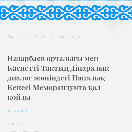
Басты бет
Медиа
Жаңалықтар
Назарбаев орталығы мен
Қасиетті Тақтың Дінаралық
диалог жөніндегі Папалық
Кеңесі Меморандумға қол
қойды
16.10.2020
Бөлісу