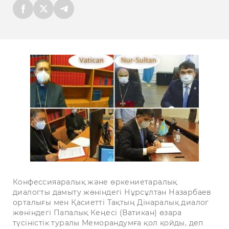
Конфессияаралық және өркениетаралық
диалогты дамыту жөніндегі Нұрсұлтан Назарбаев
орталығы мен Қасиетті Тақтың Дінаралық диалог
жөніндегі Папалық Кеңесі (Ватикан) өзара
түсіністік туралы Меморандумға қол қойды, деп