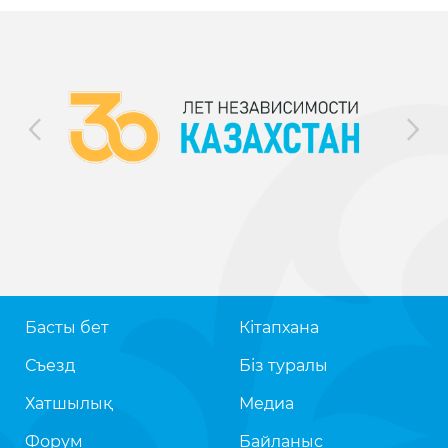
Басты бет
Кітапхана
Съезд
Біз туралы
Хатшылық
Медиа
Форум
Байланыс