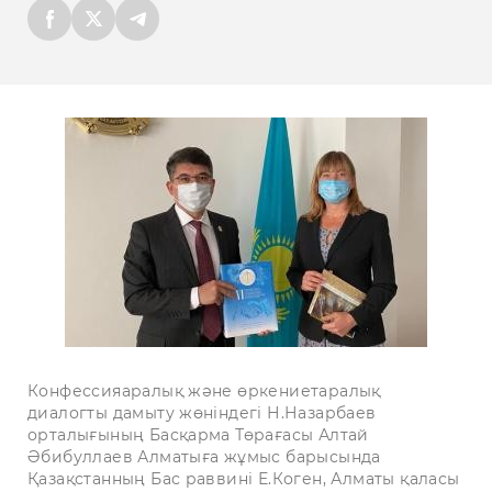
Конфессияаралық және өркениетаралық
диалогты дамыту жөніндегі Н.Назарбаев
орталығының Басқарма Төрағасы Алтай
Әбибуллаев Алматыға жұмыс барысында
Қазақстанның Бас раввині Е.Коген, Алматы қаласы