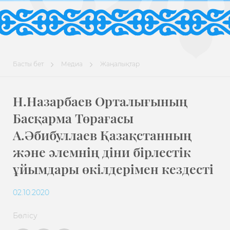
Басты бет
Медиа
Жаңалықтар
Н.Назарбаев Орталығының
Басқарма Төрағасы
А.Әбибуллаев Қазақстанның
және әлемнің діни бірлестік
ұйымдары өкілдерімен кездесті
02.10.2020
Бөлісу