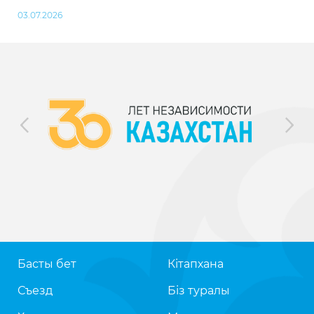
03.07.2026
Басты бет
Кітапхана
Съезд
Біз туралы