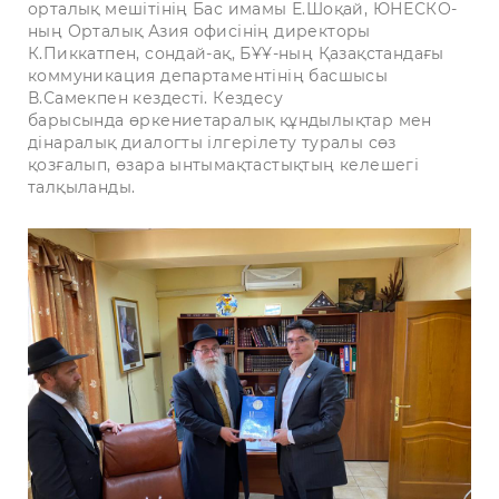
орталық мешітінің Бас имамы Е.Шоқай,
ЮНЕСКО-
ның Орталық Азия офисінің директоры
К.Пиккатпен, сондай-ақ,
БҰҰ-ның Қазақстандағы
коммуникация департаментінің басшысы
В.Самекпен кездесті. Кездесу
барысында
өркениетаралық құндылықтар мен
дінаралық диалогты ілгерілету туралы сөз
қозғалып, өзара ынтымақтастықтың келешегі
талқыланды.