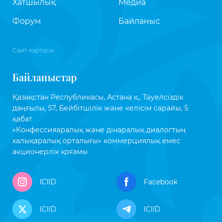
Хатшылық
Медиа
Форум
Байланыс
Сайт картасы
Байланыстар
Қазақстан Республикасы, Астана қ., Тәуелсіздік
даңғылы, 57, Бейбітшілік және келісім сарайы, 5
қабат
«Конфессияаралық және дінаралық диалогтың
халықаралық орталығы» коммерциялық емес
акционерлік қоғамы
ICIID
Facebook
ICIID
ICIID