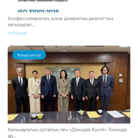
Конфессияаралық және дінаралық диалогтың
халықарал...
27.07.2026
Жаңалықтар
Халықаралық орталық пен «Дзиндзя Хонтё» Токиода
ад...