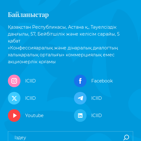
Байланыстар
Қазақстан Республикасы, Астана қ., Тәуелсіздік
даңғылы, 57, Бейбітшілік және келісім сарайы, 5
қабат
«Конфессияаралық және дінаралық диалогтың
халықаралық орталығы» коммерциялық емес
акционерлік қоғамы
ICIID
Facebook
ICIID
ICIID
Youtube
ICIID