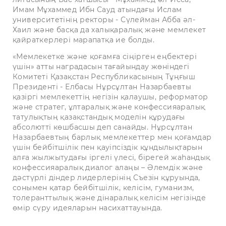
Имам Мұхаммед Ибн Сауд атындағы Ислам
университетінің ректоры - Сүлейман Абба әл-
Хаил және басқа да халықаралық және мемлекет
қайраткерлері марапатқа ие болды.
«Мемлекетке және қоғамға сіңірген еңбектері
үшін» атты наградасын тағайындау жөніндегі
Комитеті Қазақстан Республикасының Тұңғыш
Президенті - Елбасы Нұрсұлтан Назарбаевты
қазіргі мемлекеттің негізін қалаушы, реформатор
және стратег, ұлтаралық және конфессияаралық
татулықтың қазақстандық моделін құрудағы
абсолютті көшбасшы деп санайды. Нұрсұлтан
Назарбаевтың барлық мемлекеттер мен қоғамдар
үшін бейбітшілік пен қауіпсіздік құндылықтарын
алға жылжытудағы іргелі үлесі, бірегей жаһандық
конфессияаралық диалог алаңы – Әлемдік және
дәстүрлі діндер лидерлерінің Съезін құруында,
сонымен қатар бейбітшілік, келісім, гуманизм,
толеранттылық және дінаралық келісім негізінде
өмір сүру идеяларын насихаттауында.