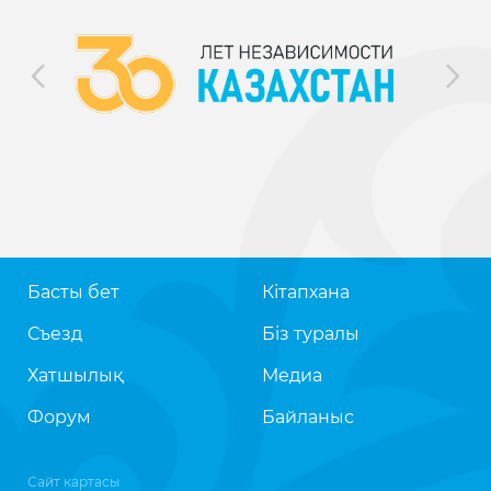
Басты бет
Кітапхана
Съезд
Біз туралы
Хатшылық
Медиа
Форум
Байланыс
Сайт картасы