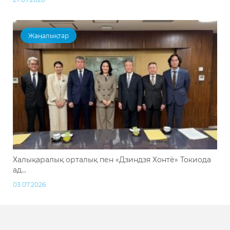
Жаңалықтар
Халықаралық орталық пен «Дзиндзя Хонтё» Токиода
ад...
03.07.2026