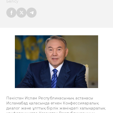
Бөлісу
Пәкістан Ислам Республикасының астанасы
Исламабад қаласында өткен Конфессияаралық
диалог және ұлттық бірлік жөніндегі халықаралық