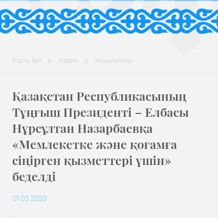
Басты бет
Медиа
Жаңалықтар
Қазақстан Республикасының
Тұңғыш Президенті – Елбасы
Нұрсұлтан Назарбаевқа
«Мемлекетке және қоғамға
сіңірген қызметтері үшін»
беделді
01.03.2020