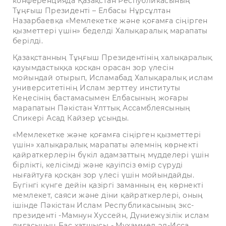
конференцияда Қазақстан Республикасының
Тұңғыш Президенті – Елбасы Нұрсұлтан
Назарбаевқа «Мемлекетке және қоғамға сіңірген
қызметтері үшін» беделді Халықаралық марапаты
берілді.
Қазақстанның Тұңғыш Президентінің халықаралық
қауымдастыққа қосқан орасан зор үлесін
мойындай отырып, Исламабад Халықаралық ислам
университетінің Ислам зерттеу институты
Кеңесінің бастамасымен Елбасының жоғары
марапатын Пәкістан Ұлттық Ассамблеясының
Спикері Асад Кайзер ұсынды.
«Мемлекетке және қоғамға сіңірген қызметтері
үшін» халықаралық марапаты әлемнің көрнекті
қайраткерлерін бүкіл адамзаттың мүдделері үшін
бірлікті, келісімді және қауіпсіз өмір сүруді
нығайтуға қосқан зор үлесі үшін мойындайды.
Бүгінгі күнге дейін қазіргі заманның ең көрнекті
мемлекет, саяси және діни қайраткерлері, оның
ішінде Пәкістан Ислам Республикасының экс-
президенті -Мамнун Хуссейн, Дүниежүзілік ислам
лигасының Бас хатшысы - Мұхаммед әл-Исса,