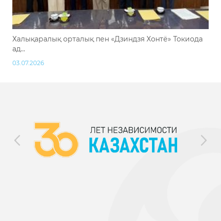
Халықаралық орталық пен «Дзиндзя Хонтё» Токиода
ад...
03.07.2026