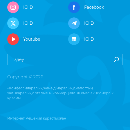
ICIID
Facebook
ICIID
ICIID
Youtube
ICIID
Copyright © 2026
«Конфессияаралық және дінаралық диалогтың
халықаралық орталығы» коммерциялық емес акционерлік
қоғамы
Интернет Решения
құрастырған