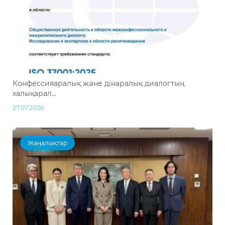
Конфессияаралық және дінаралық диалогтың
халықарал...
27.07.2026
Жаңалықтар