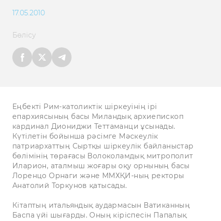
17.05.2010
Бөлісу
Еңбекті Рим-католиктік шіркеуінің ірі
епархиясының басы Миландық архиепископ
кардинал Диониджи Теттаманци ұсынады.
Күтілетін бойынша рәсімге Мәскеулік
патриархаттың Сыртқы шіркеулік байланыстар
бөлімінің төрағасы Волоколамдық митрополит
Иларион, аталмыш жоғары оқу орнының басы
Лоренцо Орнаги және ММХҚИ-ның ректоры
Анатолий Торкунов қатысады.
Кітаптың итальяндық аудармасын Ватиканның
Баспа үйі шығарды. Оның кіріспесін Папалық