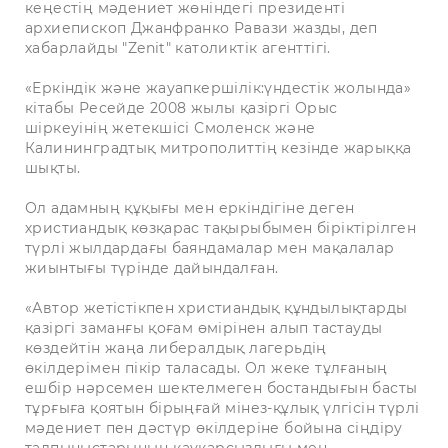
кеңестің мәдениет жөніндегі президенті
архиепископ Джанфранко Равази жазды, деп
хабарлайды "Zenit" католиктік агенттігі.
«Еркіндік және жауапкершілік:үндестік жолында»
кітабы Ресейде 2008 жылы қазіргі Орыс
шіркеуінің жетекшісі Смоленск және
Калининградтық митрополиттің кезінде жарыққа
шықты.
Ол адамның құқығы мен еркіндігіне деген
христиандық көзқарас тақырыбымен біріктірілген
түрлі жылдардағы баяндамалар мен мақалалар
жиынтығы түрінде дайындалған.
«Автор жетістікпен христиандық құндылықтарды
қазіргі заманғы қоғам өмірінен алып тастауды
көздейтін жаңа либералдық лагерьдің
өкілдерімен пікір таласады. Ол жеке тұлғаның
ешбір нәрсемен шектелмеген бостандығын басты
тұрғыға қоятын бірыңғай мінез-құлық үлгісін түрлі
мәдениет пен дәстүр өкілдеріне бойына сіңдіру