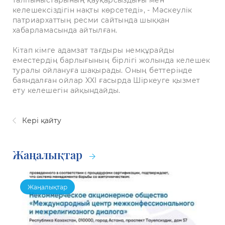
талпыныстарының қауқарсыздығы мен
келешексіздігін нақты көрсетеді», - Мәскеулік
патриархаттың ресми сайтында шыққан
хабарламасында айтылған.
Кітап кімге адамзат тағдыры немқұрайды
еместердің барлығының бірлігі жолында келешек
туралы ойлануға шақырады. Оның беттерінде
баяндалған ойлар XXI ғасырда Шіркеуге қызмет
ету келешегін айқындайды.
Кері қайту
Жаңалықтар
Жаңалықтар