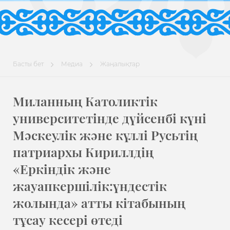
Басты бет
Медиа
Жаңалықтар
Миланның Католиктік
университетінде дүйсенбі күні
Мәскеулік және күллі Русьтің
патриархы Кириллдің
«Еркіндік және
жауапкершілік:үндестік
жолында» атты кітабының
тұсау кесері өтеді