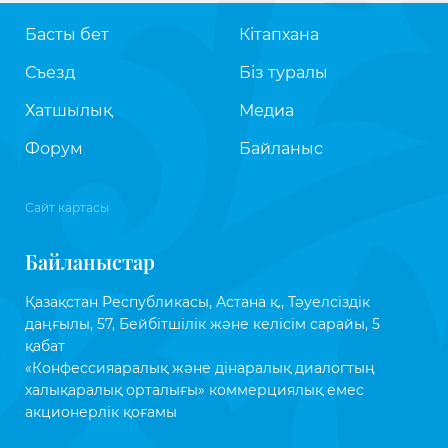
Басты бет
Кітапхана
Съезд
Біз туралы
Хатшылық
Медиа
Форум
Байланыс
Сайт картасы
Байланыстар
Қазақстан Республикасы, Астана қ., Тәуелсіздік
даңғылы, 57, Бейбітшілік және келісім сарайы, 5
қабат
«Конфессияаралық және дінаралық диалогтың
халықаралық орталығы» коммерциялық емес
акционерлік қоғамы