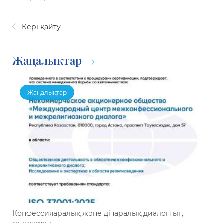
Кері қайту
Жаңалықтар
Жаңалықтар
Конфессияаралық және дінаралық диалогтың
халықарал...