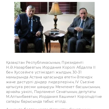
Қазақстан Республикасының Президенті
Н.Ә.Назарбаевтың Иордания Королі Абдалла ІІ
бен Хуссейнге үстіміздегі жылдың 30-31
мамырында Астана қаласында өтетін Әлемдік
және дәстүрлі діндер лидерлерінің IV
Съезіне
қатысуға ресми шақыруы Мемлекет басшысының
арнайы уәкілі, Парламент Сенатының депутаты
М.Алтынбаевтың Иордания Хашимит Корольдігіне
сапары барысында табыс етілді.