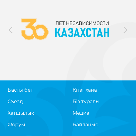
Басты бет
Кітапхана
Съезд
Біз туралы
Хатшылық
Медиа
Форум
Байланыс