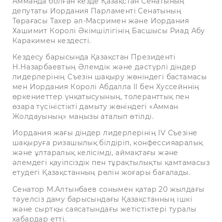
Амманда болған кезде Қазақстан Сенатының
депутаты Иордания Парламенті Сенатының
Төрағасы Тахер әл-Масримен және Иордания
Хашимит Королі Әкімшілігінің Басшысы Риад Абу
Каракимен кездесті.
Кездесу барысында Қазақстан Президенті
Н.Назарбаевтың Әлемдік және дәстүрлі діндер
лидерлерінің Съезін шақыру жөніндегі бастамасы
мен Иордания Королі Абдалла ІІ бен Хуссейннің
өркениеттер үнқатысуының, толеранттық пен
өзара түсіністікті дамыту жөніндегі «Амман
Жолдауының» маңызы аталып өтілді.
Иордания жағы діндер лидерлерінің IV Съезіне
шақыруға ризашылық білдіріп, конфессияаралық
және ұлтаралық келісімді, аймақтағы және
әлемдегі қауіпсіздік пен тұрақтылықты қамтамасыз
етудегі Қазақстанның рөлін жоғары бағалады.
Сенатор М.Алтынбаев сонымен қатар 20 жылдағы
тәуелсіз даму барысындағы Қазақстанның ішкі
және сыртқы саясатындағы жетістіктері туралы
хабардар етті.