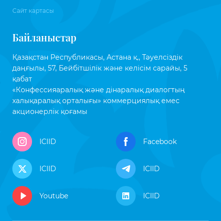
Сайт картасы
Байланыстар
Қазақстан Республикасы, Астана қ., Тәуелсіздік
даңғылы, 57, Бейбітшілік және келісім сарайы, 5
қабат
«Конфессияаралық және дінаралық диалогтың
халықаралық орталығы» коммерциялық емес
акционерлік қоғамы
ICIID
Facebook
ICIID
ICIID
Youtube
ICIID